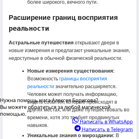
более широкого, вечного пути.
Расширение границ восприятия
реальности
Астральные путешествия
открывают двери в
новые измерения и предлагают уникальные знания,
недоступные в обычной физической реальности.
Новые измерения существования:
Возможность
границы восприятия
реальности
значительно расширяется.
Человек может получать информацию,
Нужна помощь мага Алексея Борисова?
видеть события, которые происходят в
Вы можете обратиться за любой магической
других местах, или даже путешествовать во
помощью.
времени, хотя это требует продвинутых
Написать в WhatsApp
навыков.
Написать в Telegram
Уникальные знания о мироздании:
В