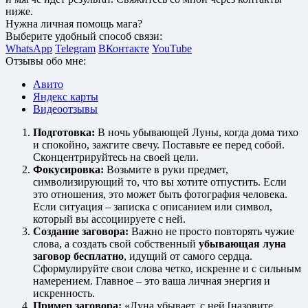
ниже.
Нужна личная помощь мага?
Выберите удобный способ связи:
WhatsApp
Telegram
ВКонтакте
YouTube
Отзывы обо мне:
Авито
Яндекс карты
Видеоотзывы
Подготовка:
В ночь убывающей Луны, когда дома тихо
и спокойно, зажгите свечу. Поставьте ее перед собой.
Сконцентрируйтесь на своей цели.
Фокусировка:
Возьмите в руки предмет,
символизирующий то, что вы хотите отпустить. Если
это отношения, это может быть фотография человека.
Если ситуация – записка с описанием или символ,
который вы ассоциируете с ней.
Создание заговора:
Важно не просто повторять чужие
слова, а создать свой собственный
убывающая луна
заговор бесплатно
, идущий от самого сердца.
Сформулируйте свои слова четко, искренне и с сильным
намерением. Главное – это ваша личная энергия и
искренность.
Пример заговора:
«Луна убывает, с ней [назовите