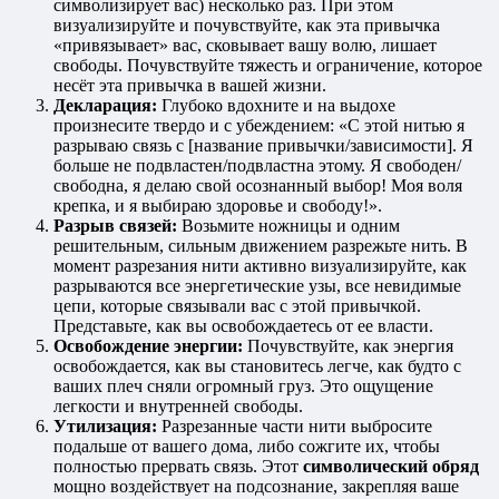
символизирует вас) несколько раз. При этом
визуализируйте и почувствуйте, как эта привычка
«привязывает» вас, сковывает вашу волю, лишает
свободы. Почувствуйте тяжесть и ограничение, которое
несёт эта привычка в вашей жизни.
Декларация:
Глубоко вдохните и на выдохе
произнесите твердо и с убеждением: «С этой нитью я
разрываю связь с [название привычки/зависимости]. Я
больше не подвластен/подвластна этому. Я свободен/
свободна, я делаю свой осознанный выбор! Моя воля
крепка, и я выбираю здоровье и свободу!».
Разрыв связей:
Возьмите ножницы и одним
решительным, сильным движением разрежьте нить. В
момент разрезания нити активно визуализируйте, как
разрываются все энергетические узы, все невидимые
цепи, которые связывали вас с этой привычкой.
Представьте, как вы освобождаетесь от ее власти.
Освобождение энергии:
Почувствуйте, как энергия
освобождается, как вы становитесь легче, как будто с
ваших плеч сняли огромный груз. Это ощущение
легкости и внутренней свободы.
Утилизация:
Разрезанные части нити выбросите
подальше от вашего дома, либо сожгите их, чтобы
полностью прервать связь. Этот
символический обряд
мощно воздействует на подсознание, закрепляя ваше