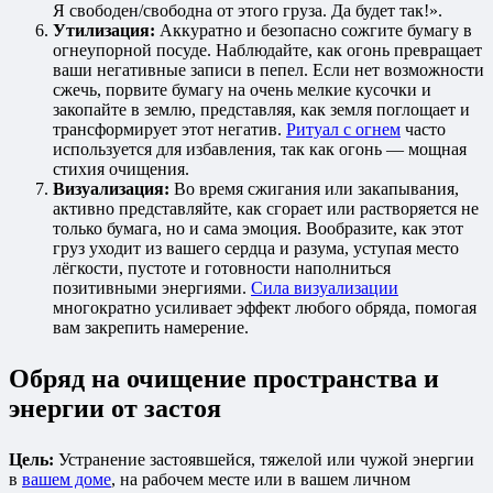
Я свободен/свободна от этого груза. Да будет так!».
Утилизация:
Аккуратно и безопасно сожгите бумагу в
огнеупорной посуде. Наблюдайте, как огонь превращает
ваши негативные записи в пепел. Если нет возможности
сжечь, порвите бумагу на очень мелкие кусочки и
закопайте в землю, представляя, как земля поглощает и
трансформирует этот негатив.
Ритуал с огнем
часто
используется для избавления, так как огонь — мощная
стихия очищения.
Визуализация:
Во время сжигания или закапывания,
активно представляйте, как сгорает или растворяется не
только бумага, но и сама эмоция. Вообразите, как этот
груз уходит из вашего сердца и разума, уступая место
лёгкости, пустоте и готовности наполниться
позитивными энергиями.
Сила визуализации
многократно усиливает эффект любого обряда, помогая
вам закрепить намерение.
Обряд на очищение пространства и
энергии от застоя
Цель:
Устранение застоявшейся, тяжелой или чужой энергии
в
вашем доме
, на рабочем месте или в вашем личном