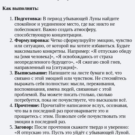
Как выполнять:
Подготовка:
В период убывающей Луны найдите
спокойное и уединенное место, где вас никто не
побеспокоит. Важно создать атмосферу,
способствующую концентрации.
Формулировка:
Четко сформулируйте эмоцию, чувство
или ситуацию, от которой вы хотите избавиться. Будьте
максимально конкретны. Например: «Я отпускаю обиду
на [имя человека]», «Я освобождаюсь от страха
неопределенного будущего», «Я сжигаю свой гнев,
направленный на [ситуация]».
Выписывание:
Напишите на листе бумаги всё, что
связано с этой эмоцией или чувством. Не стесняйтесь
выражать себя полностью: мысли, переживания,
воспоминания, имена людей, связанные с этой
проблемой. Вы можете писать столько, сколько
потребуется, пока не почувствуете, что высказали всё.
Прочтение:
Прочитайте написанное вслух, осознавая,
что вы в последний раз проговариваете это и
прощаетесь с этим. Позвольте себе почувствовать эти
эмоции в последний раз.
Заговор:
После прочтения скажите твердо и уверенно:
«Я отпускаю это. Пусть это уйдёт с убывающей Луной.