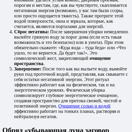
порогам и местам, где, как вы чувствуете, скапливается
негативная энергия (возможно, у вас там были ссоры,
или просто ощущается тяжесть). Также протрите этой
водой поверхности, окна и зеркала, которые, как
считается, являются порталами для энергий.
Сброс негатива:
После завершения уборки немедленно
вылейте грязную воду за порог дома (если есть такая
возможность и это безопасно) или в унитаз. При этом
обязательно скажите: «Куда вода – туда беда» или «Что
ушло, то не вернется. Да будет так!». Это
символический жест, закрепляющий
очищение
пространства
.
Завершение:
После того как вы выльете воду, вымойте
руки под проточной водой, представляя, как смываете с
себя остатки негативной энергии. Этот ритуал
эффективно работает как на физическом, так и на
энергетическом уровнях. Физическая уборка
символизирует глубокое энергетическое очищение,
создавая пространство для притока свежей, чистой и
позитивной энергии.
Очищение солью и водой
эффективно работает на тонких планах, растворяя и
нейтрализуя негатив.
Обряд «убывающая луна заговор