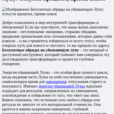
Добро пожаловать в мир внутренней трансформации и
обновления! Если вы чувствуете, что ваша жизнь наполнена
лишним – негативными эмоциями, старыми обидами,
вредными привычками или отношениями, которые давно себя
изжили – и вы стремитесь избавиться от всего этого, чтобы
открыть путь для нового и светлого, то вы пришли по адресу.
Бесплатные обряды на убывающую луну
– это мощный и
доступный инструмент, который поможет вам совершить эту
долгожданную трансформацию и провести глубокое
очищение.
Энергия убывающей Луны – это особая фаза лунного цикла,
когда видимая часть Луны на небе постепенно уменьшается,
символизируя время для
завершения
, отпускания старого и
ненужного. Именно
энергия убывающей Луны
идеально
подходит для ритуалов, направленных на уменьшение,
освобождение и избавление от того, что тянет вас вниз.
Важно понимать, что истинная сила любого обряда или
ритуала не зависит от его материальной стоимости. Она
кроется в вашем искреннем намерении, глубокой
осознанности и энергии, которую вы вкладываете в каждое