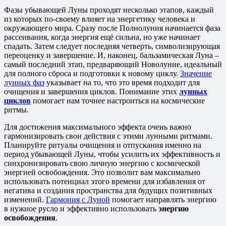
Фазы убывающей Луны проходят несколько этапов, каждый
из которых по-своему влияет на энергетику человека и
окружающего мира. Сразу после Полнолуния начинается фаза
рассеивания, когда энергия ещё сильна, но уже начинает
спадать. Затем следует последняя четверть, символизирующая
переоценку и завершение. И, наконец, бальзамическая Луна –
самый последний этап, предваряющий Новолуние, идеальный
для полного сброса и подготовки к новому циклу.
Значение
лунных фаз
указывает на то, что это время подходит для
очищения и завершения циклов. Понимание этих
лунных
циклов
помогает нам точнее настроиться на космические
ритмы.
Для достижения максимального эффекта очень важно
гармонизировать свои действия с этими лунными ритмами.
Планируйте ритуалы очищения и отпускания именно на
период убывающей Луны, чтобы усилить их эффективность и
синхронизировать свою личную энергию с космической
энергией освобождения. Это позволит вам максимально
использовать потенциал этого времени для избавления от
негатива и создания пространства для будущих позитивных
изменений.
Гармония с Луной
помогает направлять энергию
в нужное русло и эффективно использовать
энергию
освобождения
.