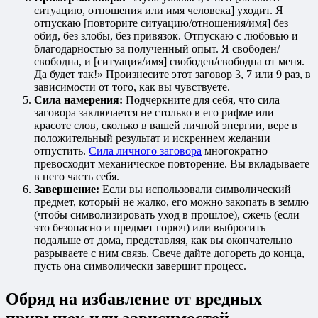
ситуацию, отношения или имя человека] уходит. Я
отпускаю [повторите ситуацию/отношения/имя] без
обид, без злобы, без привязок. Отпускаю с любовью и
благодарностью за полученный опыт. Я свободен/
свободна, и [ситуация/имя] свободен/свободна от меня.
Да будет так!» Произнесите этот заговор 3, 7 или 9 раз, в
зависимости от того, как вы чувствуете.
Сила намерения:
Подчеркните для себя, что сила
заговора заключается не столько в его рифме или
красоте слов, сколько в вашей личной энергии, вере в
положительный результат и искреннем желании
отпустить.
Сила личного заговора
многократно
превосходит механическое повторение. Вы вкладываете
в него часть себя.
Завершение:
Если вы использовали символический
предмет, который не жалко, его можно закопать в землю
(чтобы символизировать уход в прошлое), сжечь (если
это безопасно и предмет горюч) или выбросить
подальше от дома, представляя, как вы окончательно
разрываете с ним связь. Свече дайте догореть до конца,
пусть она символически завершит процесс.
Обряд на избавление от вредных