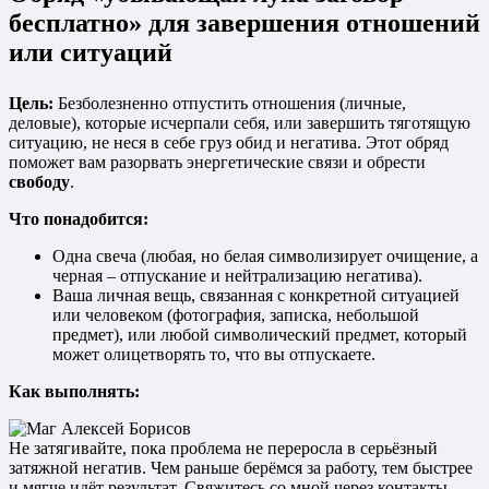
бесплатно» для завершения отношений
или ситуаций
Цель:
Безболезненно отпустить отношения (личные,
деловые), которые исчерпали себя, или завершить тяготящую
ситуацию, не неся в себе груз обид и негатива. Этот обряд
поможет вам разорвать энергетические связи и обрести
свободу
.
Что понадобится:
Одна свеча (любая, но белая символизирует очищение, а
черная – отпускание и нейтрализацию негатива).
Ваша личная вещь, связанная с конкретной ситуацией
или человеком (фотография, записка, небольшой
предмет), или любой символический предмет, который
может олицетворять то, что вы отпускаете.
Как выполнять:
Не затягивайте, пока проблема не переросла в серьёзный
затяжной негатив. Чем раньше берёмся за работу, тем быстрее
и мягче идёт результат. Свяжитесь со мной через контакты