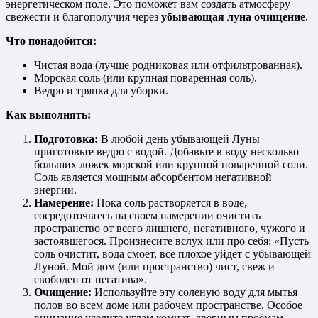
энергетическом поле. Это поможет вам создать атмосферу
свежести и благополучия через
убывающая луна очищение
.
Что понадобится:
Чистая вода (лучше родниковая или отфильтрованная).
Морская соль (или крупная поваренная соль).
Ведро и тряпка для уборки.
Как выполнять:
Подготовка:
В любой день убывающей Луны
приготовьте ведро с водой. Добавьте в воду несколько
больших ложек морской или крупной поваренной соли.
Соль является мощным абсорбентом негативной
энергии.
Намерение:
Пока соль растворяется в воде,
сосредоточьтесь на своем намерении очистить
пространство от всего лишнего, негативного, чужого и
застоявшегося. Произнесите вслух или про себя: «Пусть
соль очистит, вода смоет, все плохое уйдёт с убывающей
Луной. Мой дом (или пространство) чист, свеж и
свободен от негатива».
Очищение:
Используйте эту соленую воду для мытья
полов во всем доме или рабочем пространстве. Особое
внимание уделите углам комнат, дверным проёмам,