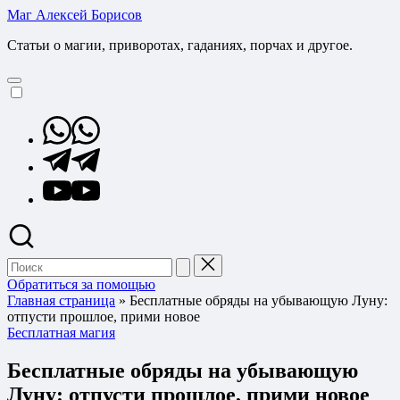
Перейти
Маг Алексей Борисов
к
Статьи о магии, приворотах, гаданиях, порчах и другое.
содержимому
Whatsapp
Telegram
YouTube
Поиск
для:
Обратиться за помощью
Главная страница
»
Бесплатные обряды на убывающую Луну:
отпусти прошлое, прими новое
Опубликовано
Бесплатная магия
в
Бесплатные обряды на убывающую
Луну: отпусти прошлое, прими новое