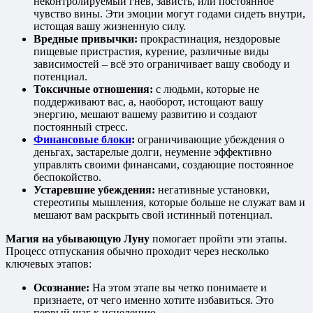
неконтролируемый гнев, зависть, или постоянное
чувство вины. Эти эмоции могут годами сидеть внутри,
истощая вашу жизненную силу.
Вредные привычки:
прокрастинация, нездоровые
пищевые пристрастия, курение, различные виды
зависимостей – всё это ограничивает вашу свободу и
потенциал.
Токсичные отношения:
с людьми, которые не
поддерживают вас, а, наоборот, истощают вашу
энергию, мешают вашему развитию и создают
постоянный стресс.
Финансовые блоки
:
ограничивающие убеждения о
деньгах, застарелые долги, неумение эффективно
управлять своими финансами, создающие постоянное
беспокойство.
Устаревшие убеждения:
негативные установки,
стереотипы мышления, которые больше не служат вам и
мешают вам раскрыть свой истинный потенциал.
Магия на убывающую Луну
помогает пройти эти этапы.
Процесс отпускания обычно проходит через несколько
ключевых этапов:
Осознание:
На этом этапе вы четко понимаете и
признаете, от чего именно хотите избавиться. Это
первый шаг к исцелению.