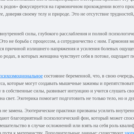
их родов» фокусируется на гармоничном прохождении всего проц
, доверяя своему телу и природе. Это не отсутствие трудностей
 внутренней силы, глубокого расслабления и полной психологич
. Это не борьба с процессом, а сотрудничество с ним. Гармония
тся причиной излишнего напряжения и усиления болевых ощущен
родах, в которых женщина чувствует себя в потоке, ощущает 
 психоэмоциональное
состояние беременной, что, в свою очередь
сса, которые могут создавать мышечные зажимы и препятствоват
в собственные силы, развивает интуицию и учится слушать свое
а свет. Эзотерика помогает подготовить не только тело, но и д
 а не замена. Эзотерические практики призваны усилить внутре
оздают благоприятный психологический фон, который может спос
мешательство в случае осложнений или взять на себя роль ква
а пути к материнству. Дополнительные данные: существуют
эзот