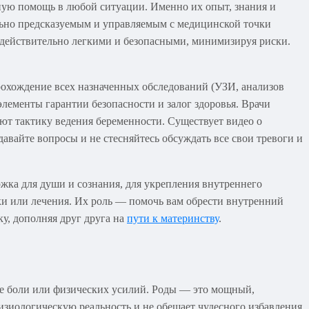
ную помощь в любой ситуации. Именно их опыт, знания и
ьно предсказуемым и управляемым с медицинской точки
и действительно легкими и безопасными, минимизируя риски.
охождение всех назначенных обследований (УЗИ, анализов
элементы гарантии безопасности и залог здоровья. Врачи
ют тактику ведения беременности. Существует видео о
давайте вопросы и не стесняйтесь обсуждать все свои тревоги и
жка для души и сознания, для укрепления внутреннего
ки или лечения. Их роль — помочь вам обрести внутренний
ку, дополняя друг друга на
пути к материнству
.
вие боли или физических усилий. Роды — это мощный,
зиологическую реальность и не обещает чудесного избавления