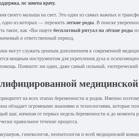
ния своего малыша на свет. Это один из самых важных и транс
й, одно из которых — пережить
легкие роды
. В поиске уверенно
ить такие, как «Вы ищете
бесплатный ритуал на лёгкие роды
и
значимый и ответственный период.
актики могут служить ценным дополнением к современной медиц
яется мощным инструментом для укрепления духа и психоэмоцион
омощь. Помните: ни один, даже самый сильный, эзотерический 
валифицированной медицинско
риоритет на всех этапах беременности и родов. Именно поэтом
на обладает огромными знаниями и технологиями, которые поз
дый шаг, начиная от первых недель беременности и до момента 
чески правильное течение процесса.
кушеров, гинекологов, неонатологов и всей медицинской кома