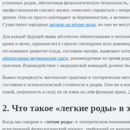
успешных родов, обеспечивая физиологическую безопасность,
профессионализм спасают жизни, помогают справиться с непр
зрения. Они не просто наблюдают за беременностью, а активн
Существуют народные
заговор на легкие роды
, но они не могу
Для каждой будущей мамы абсолютно обязательными и неотъе
крови и мочи, скринингов) и строгое соблюдение всех рекомен
отслеживают развитие плода, состояние матери, выявляют пот
обязательные медицинские шаги
, рекомендуемые во время родо
опасения. Взаимодействие с медицинской командой должно бы
Важно подчеркнуть: магические практики и эзотерические ме
состояния и психологической готовности к родам. Они ни в к
покой, уверенность и силу, но не взять на себя функции врача
2. Что такое «легкие роды» в 
Когда мы говорим о «
легкие роды
» в эзотерическом понимани
естественный физиологический процесс, требующий от женщины