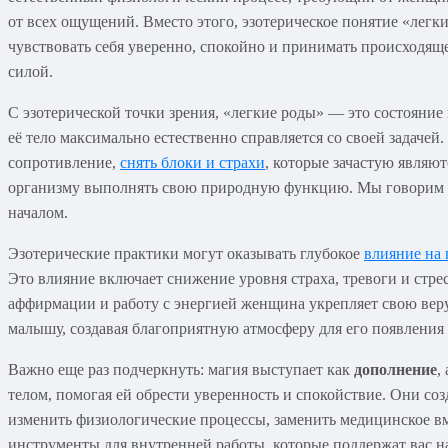
от всех ощущений. Вместо этого, эзотерическое понятие «легк
чувствовать себя уверенно, спокойно и принимать происходящее
силой.
С эзотерической точки зрения, «легкие роды» — это состояние
её тело максимально естественно справляется со своей задачей
сопротивление,
снять блоки и страхи
, которые зачастую являю
организму выполнять свою природную функцию. Мы говорим о 
началом.
Эзотерические практики могут оказывать глубокое
влияние на
Это влияние включает снижение уровня страха, тревоги и стре
аффирмации и работу с энергией женщина укрепляет свою веру 
малышу, создавая благоприятную атмосферу для его появления н
Важно еще раз подчеркнуть: магия выступает как
дополнение
,
телом, помогая ей обрести уверенность и спокойствие. Они с
изменить физиологические процессы, заменить медицинское в
инструменты для внутренней работы, которые поддержат вас н