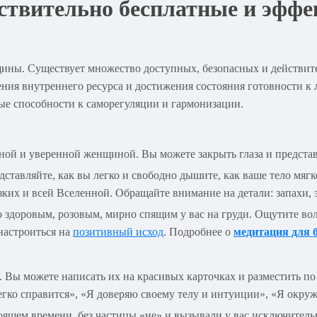
йствительно бесплатные и эфф
щины. Существует множество доступных, безопасных и действи
ения внутреннего ресурса и достижения состояния готовности к
ые способности к саморегуляции и гармонизации.
йной и уверенной женщиной. Вы можете закрыть глаза и представ
ставляйте, как вы легко и свободно дышите, как ваше тело мягко
их и всей Вселенной. Обращайте внимание на детали: запахи, 
 здоровым, розовым, мирно спящим у вас на груди. Ощутите волн
настроиться на
позитивный исход
. Подробнее о
медитация для 
Вы можете написать их на красивых карточках и разместить по
 легко справится», «Я доверяю своему телу и интуиции», «Я окр
щем времени, без частицы «не» и вызывали у вас исключитель