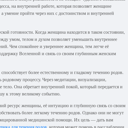
есса, на внутренней работе, которая позволяет женщине
, а умение пройти через них с достоинством и внутренней
еской готовности. Когда женщина находится в таком состоянии,
 между умом, телом и духом позволяет уменьшить внутреннее
ий. Чем спокойнее и увереннее женщина, тем легче её
поддержку Вселенной и связь со своим глубинным женским
, способствует более естественному и гладкому течению родов.
ь родовому процессу. Через медитации, визуализации,
 тело. Она обретает внутренний покой, который передается и
ушу к этому великому событию.
нний ресурс женщины, её интуицию и глубинную связь со своим
обствовать более легкому течению родов. Однако они не могут
лифицированной медицинской помощи. Их цель — дать вам
ерика для течения родов
, которая может помочь в расслаблении