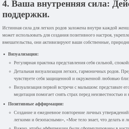
4. Ваша внутренняя сила: Де
поддержки.
Истинная сила для легких родов заложена внутри каждой жен
может использовать для создания позитивного настроя, укрепл
вмешательства, они активизируют ваши собственные, природн
Визуализация:
Регулярная практика представления себя сильной, споко
Детальная визуализация легких, гармоничных родов. Пред
чувствуете себя защищенной и окруженной любовью близк
Визуализация первой встречи с малышом: представьте его
медитация помогает снять страх перед неизвестностью и 
Позитивные аффирмации:
Создание и ежедневное повторение личных утверждений. 
легкими и безопасными», «Мое тело знает, что делать и
Важно, чтобы аффирмации были сформулированы в настоя