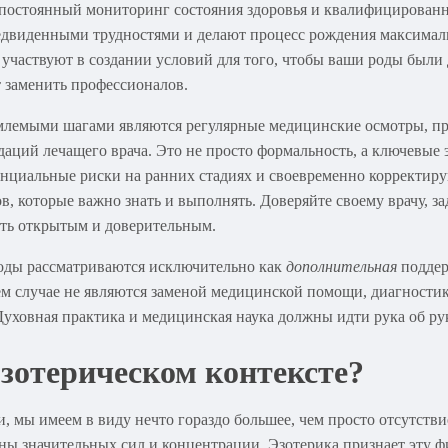
 постоянный мониторинг состояния здоровья и квалифицирован
едвиденными трудностями и делают процесс рождения максимал
о участвуют в создании условий для того, чтобы ваши роды был
т заменить профессионалов.
млемыми шагами являются регулярные медицинские осмотры, пр
даций лечащего врача. Это не просто формальность, а ключевые 
енциальные риски на ранних стадиях и своевременно корректиру
в, которые важно знать и выполнять. Доверяйте своему врачу, за
ть открытым и доверительным.
тоды рассматриваются исключительно как
дополнительная
поддер
оем случае не являются заменой медицинской помощи, диагности
. Духовная практика и медицинская наука должны идти рука об ру
эзотерическом контексте?
и, мы имеем в виду нечто гораздо большее, чем просто отсутст
 значительных сил и концентрации. Эзотерика признает эту фи