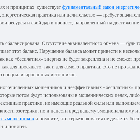
иях и принципах, существует
фундаментальный закон энергетиче
, энергетическая практика или целительство — требует значител
вои ресурсы и свой дар в процесс, направленный на достижение
ть сбалансирована. Отсутствие эквивалентного обмена — будь т
ушает этот баланс. Нарушение баланса может привести к нескол
ак как «бесплатная» энергия не будет закреплена и не сможет пр
 как для просящего, так и для самого практика. Это не про жадн
з специализированных источников.
 многочисленных мошенников и неэффективных «бесплатных» пр
оторые потом будут использованы в мошеннических целях, либо 
ффективные практики, не имеющие реальной силы или выполняе
можности эзотерики, но и нанести вред вашему эмоциональному 
тесь мошенников
и помните, что серьезная магия не делается бес
н и понятен.