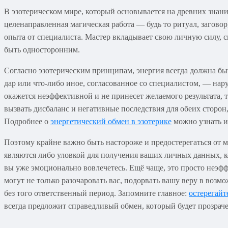
В эзотерическом мире, который основывается на древних знан
целенаправленная магическая работа — будь то ритуал, заговор
опыта от специалиста. Мастер вкладывает свою личную силу, с
быть односторонним.
Согласно эзотерическим принципам, энергия всегда должна бы
дар или что-либо иное, согласованное со специалистом, — нар
окажется неэффективной и не принесет желаемого результата, т
вызвать дисбаланс и негативные последствия для обеих сторон,
Подробнее о
энергетический обмен в эзотерике
можно узнать и
Поэтому крайне важно быть настороже и предостерегаться от
являются либо уловкой для получения ваших личных данных, к
вы уже эмоционально вовлечетесь. Ещё чаще, это просто неэ
могут не только разочаровать вас, подорвать вашу веру в воз
без того ответственный период. Запомните главное:
остерегай
всегда предложит справедливый обмен, который будет прозраче