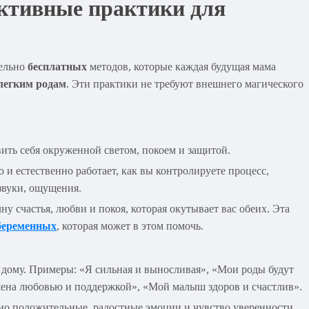
ективные практики для
тельно
бесплатных
методов, которые каждая будущая мама
легким родам
. Эти практики не требуют внешнего магического
ить себя окруженной светом, покоем и защитой.
 и естественно работает, как вы контролируете процесс,
звуки, ощущения.
у счастья, любви и покоя, которая окутывает вас обеих. Эта
беременных
, которая может в этом помочь.
 дому. Примеры: «Я сильная и выносливая», «Мои роды будут
ужена любовью и поддержкой», «Мой малыш здоров и счастлив».
но положительные, радостные эмоции и чувство уверенности.