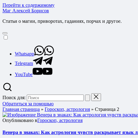
Перейти к содержимому
Маг Алексей Борисов
Статьи о магии, приворотах, гаданиях, порчах и другое.
Whatsapp
Telegram
YouTube
Поиск для:
Обратиться за помощью
Главная страница
»
Гороскоп, астрология
»
Страница 2
Опубликовано в
Гороскоп, астрология
Венера в знаках: Как астрология чувств раскрывает язык 