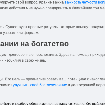
мулируете свой вопрос. Крайне важна
важность чёткости воп
Какие действия мне нужно предпринять в ближайшие три мес
сь. Существуют простые ритуалы, которые помогут получит
ся узорам или формам.
дании на богатство
суют долгосрочные перспективы. Здесь на помощь приход
и изобилия в свою жизнь.
оды. Его цель — проанализировать ваш потенциал к накопл
озволит
улучшить своё благосостояние
в долгосрочной персп
 по фото и подберу обряд именно под вашу ситуацию, без шабло