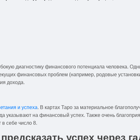
бокую диагностику финансового потенциала человека. Одн
текущих финансовых проблем (например, родовые установки
ия дохода.
етания и успеха
. В картах Таро за материальное благополу
сегда указывают на финансовый успех. Также очень благоп
 в себе число 8.
 предсказать успех через г