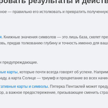
ровать результаты и дейст
жное — правильно его истолковать и превратить полученну
я
. Книжные значения символов — это лишь база, скелет п
кровь, придав толкованию глубину и точность именно для ва
 и предупреждающие.
вые карты
, которые почти всегда говорят об успехе. Напр
аду, а карта Солнце — триумф и процветание во всех начи
гативные карты и символы
. Пятерка Пентаклей может пред
ор, а важное предостережение, призывающее сменить страт