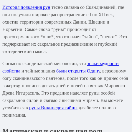
История появления рун
тесно связана со Скандинавией, где
они получили широкое распространение с I по XII век,
охватив территории современных Дании, Швеции и
Норвегии. Самое слово "руны" происходит от
протогерманского *runo*, что означает "тайна", "шепот". Это
подчеркивает их сакральное предназначение и глубокий
эзотерический смысл.
Согласно скандинавской мифологии, эти
знаки мудрости
свойства
и тайные знания
были открыты Одину
, верховному
богу скандинавского пантеона, после того как он принес себя
в жертву, провисев девять дней и ночей на ветвях Мирового
Древа Иггдрасиль. Это предание наделяет руны особой
сакральной силой и связью с высшими мирами. Вы можете
углубиться в
руны Википедия тайны
для более полного
понимания.
Магическая и сакральная роль