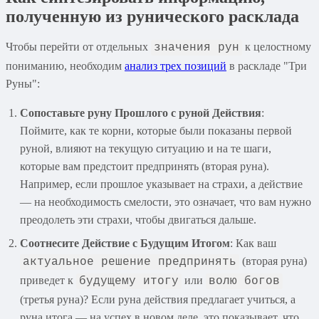
полученную из рунического расклада
Чтобы перейти от отдельных
к целостному
значения рун
пониманию, необходим
анализ трех позиций
в раскладе "Три
Руны":
Сопоставьте руну Прошлого с руной Действия
:
Поймите, как те корни, которые были показаны первой
руной, влияют на текущую ситуацию и на те шаги,
которые вам предстоит предпринять (вторая руна).
Например, если прошлое указывает на страхи, а действие
— на необходимость смелости, это означает, что вам нужно
преодолеть эти страхи, чтобы двигаться дальше.
Соотнесите Действие с Будущим Итогом
: Как ваш
(вторая руна)
актуальное решение предпринять
приведет к
или
будущему итогу
волю богов
(третья руна)? Если руна действия предлагает учиться, а
руна итога — на успех в новом деле, это показывает, что