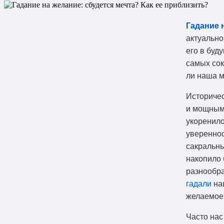
Гадание 
актуально
его в буд
самых сок
ли наша м
Историче
и мощным 
укоренило
увереннос
сакральны
накопило 
разнообра
гадали
наш
желаемое
Часто нас