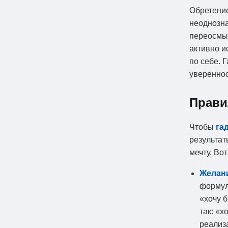
Обретени
неоднозна
переосмыс
активно и
по себе. 
увереннос
Прави
Чтобы
га
результат
мечту. Во
Желани
формул
«хочу 
так: «х
реализ