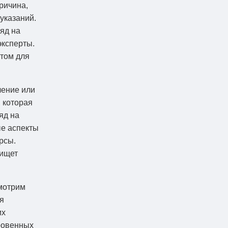
причина,
указаний.
яд на
эксперты.
том для
чение или
 которая
яд на
е аспекты
рсы.
 ищет
смотрим
я
их
ровенных