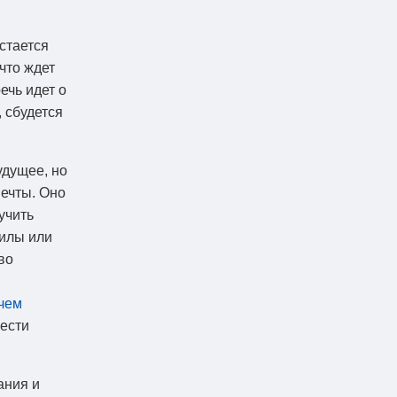
остается
что ждет
ечь идет о
 сбудется
удущее, но
ечты. Оно
учить
силы или
во
чем
рести
ания и