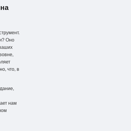
 на
струмент.
и? Оно
 ваших
вовне,
оляет
о, что, в
дание,
ает нам
ном