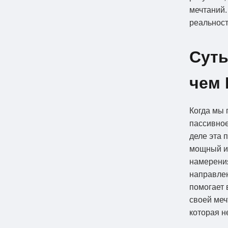
мечтаний.
реальност
Суть
чем 
Когда мы 
пассивное
деле эта 
мощный ин
намерения
направлен
помогает 
своей ме
которая н