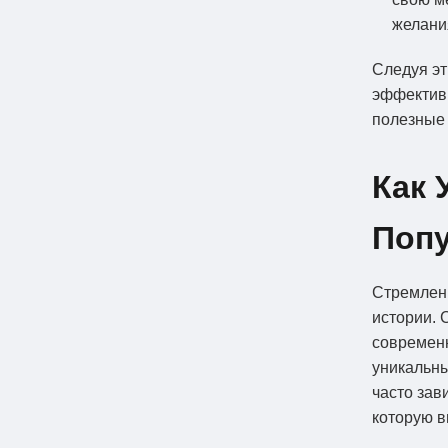
желани
Следуя эт
эффектив
полезные
Как 
Поп
Стремлени
истории. 
современн
уникальн
часто зав
которую в