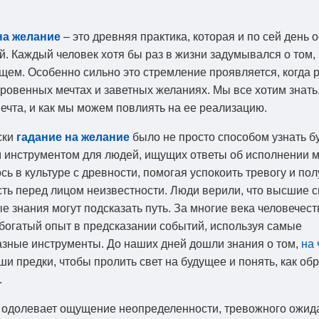
на желание
– это древняя практика, которая и по сей день 
й. Каждый человек хотя бы раз в жизни задумывался о том, 
ущем. Особенно сильно это стремление проявляется, когда р
ровенных мечтах и заветных желаниях. Мы все хотим знать,
ечта, и как мы можем повлиять на ее реализацию.
ски
гадание на желание
было не просто способом узнать б
инструментом для людей, ищущих ответы об исполнении м
сь в культуре с древности, помогая успокоить тревогу и пол
ть перед лицом неизвестности. Люди верили, что высшие 
е знания могут подсказать путь. За многие века человечест
богатый опыт в предсказании событий, используя самые
зные инструменты. До наших дней дошли знания о том,
на 
и предки, чтобы пролить свет на будущее и понять, как об
.
 одолевает ощущение неопределенности, тревожного ожид