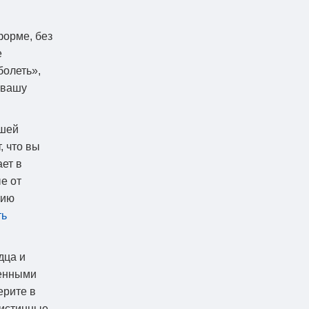
форме, без
е
болеть»,
 вашу
ашей
, что вы
ет в
е от
нию
ть
дца и
венными
ерите в
 истинные