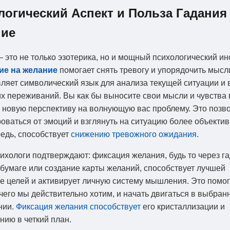
логический Аспект и Польза Гадания
ие
 это не только эзотерика, но и мощный психологический ин
ие на желание
помогает снять тревогу и упорядочить мысл
ляет символический язык для анализа текущей ситуации и
х переживаний. Вы как бы выносите свои мысли и чувства 
 новую перспективу на волнующую вас проблему. Это позв
оваться от эмоций и взглянуть на ситуацию более объективн
едь, способствует
снижению тревожного ожидания
.
ихологи подтверждают: фиксация желания, будь то через га
 бумаге или создание карты желаний, способствует лучшей
е целей и активирует личную систему мышления. Это помог
 чего мы действительно хотим, и начать двигаться в выбран
нии.
Фиксация желания способствует
его кристаллизации и
ию в четкий план.