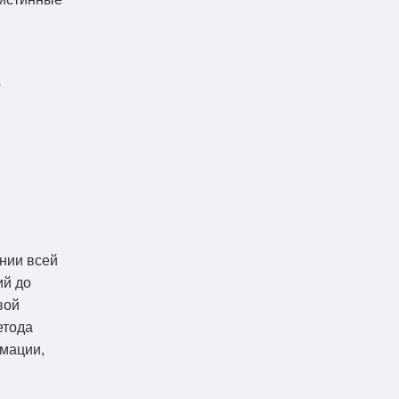
о
ении всей
ий до
вой
етода
рмации,