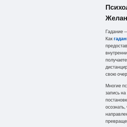
Психо
Желан
Гадание —
Как
гадан
предостав
внутренни
получаете
дистанцир
свою очер
Многие пс
запись на
постановк
осознать,
направле
превращен