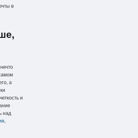
ечты в
ше,
 нечто
 самом
го, а
вки
четкость и
ание
ь над
ия
,