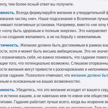
чту, тем более ясный ответ вы получите.
вность.
Всегда формулируйте желание в утвердительной 
зования частиц «не». Наше подсознание и Вселенная лучш
нимают позитивные установки. Например, вместо «не хочу 
е «хочу быть здоровым и полным энергии». Это направляет
ю на создание желаемого, а не на борьбу с нежелаемым.
тичность.
Желание должно быть достижимым в рамках в
сти, хотя и может быть весьма амбициозным. Это не значит
ограничивать себя, но важно понимать, что гадание помога
ации того, что потенциально возможно. Слишком оторванны
ости желания могут привести к разочарованию и непонима
атов гадания. Психологи отмечают, что
желание должно бы
нным и основанным на ваших возможностях.
нность.
Убедитесь, что это желание исходит от вашего сер
ся истинно вашим, а не навязано кем-то извне или общест
ипами. Гадание работает лучше всего, когда вы искренне в
ечту и готовы приложить усилия для ее достижения. Только