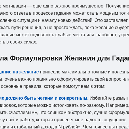
е мотивации — еще одно важное преимущество. Получени
чного ответа в процессе гадания может стать мощным толч
лению ситуации и началу новых действий. Это заставляет
скать пути решения, а не просто ждать, пока желание сбуде
Гадание может подсветить слабые места или, наоборот, укре
ть в своих силах.
ла Формулировки Желания для Гада
дание на желание
принесло максимально точные и полезн
ы, очень важно правильно сформулировать свой вопрос ил
т основные правила, которые помогут вам в этом:
е должно быть четким и конкретным.
Избегайте размы
ировок, которые можно истолковать по-разному. Например
быть счастливым», что слишком абстрактно, лучше сформул
очу найти работу, которая принесет мне радость, ощущение
ации и стабильный доход в N рублей». Чем точнее вы пред