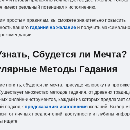
я имеют реальный потенциал к исполнению.
им простым правилам, вы сможете значительно повысить
ность вашего
гадания на желание
и получить максимальн
 рекомендации.
Узнать, Сбудется ли Мечта?
улярные Методы Гадания
е понять, сбудется ли мечта, присуще человеку на протяж
Существует множество методов гадания, от древних традиц
ых онлайн-инструментов, каждый из которых предлагает с
ый подход к
предсказанию исполнения
желаний. Выбор м
исит от личных предпочтений, доступности и глубины инфо
ы ищете.