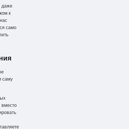
е даже
ком к
 нас
тся само
пить
ния
ые
и саму
тых
, вместо
ировать
ставляете