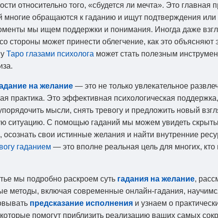
ости относительно того, «сбудется ли мечта». Это главная 
й многие обращаются к гаданию и ищут подтверждения или 
оменты мы ищем поддержки и понимания. Иногда даже взгл
со стороны может принести облегчение, как это объясняют 
му
Таро глазами психолога
может стать полезным инструмен
иза.
адание на желание
— это не только увлекательное развле
ая практика. Это эффективная психологическая поддержка,
упорядочить мысли, снять тревогу и предложить новый взгл
ю ситуацию. С помощью гаданий мы можем увидеть скрыты
 осознать свои истинные желания и найти внутренние ресу
вогу гаданием
— это вполне реальная цель для многих, кто
атье мы подробно раскроем суть
гадания на желание
, рас
е методы, включая современные онлайн-гадания, научимс
овывать
предсказание исполнения
и узнаем о практическ
 которые помогут приблизить реализацию ваших самых сок