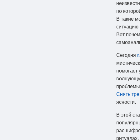
неизвестн
по которо
В такие м
ситуацию 
Вот поче
самоанал
Сегодня
г
мистическ
помогает 
волнующу
проблемы,
Снять тре
ясности.
В этой ст
популярны
расшифр
ритуалах,