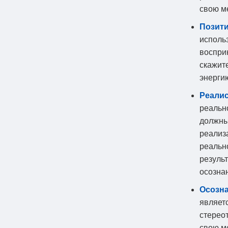
свою ме
Позити
исполь
воспри
скажит
энерги
Реалис
реально
должны 
реализ
реальн
результ
осозна
Осозна
являет
стереот
свою м