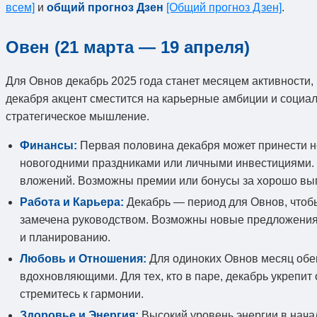
всем]
и
общий прогноз Дзен
[Общий прогноз Дзен]
.
Овен (21 марта — 19 апреля)
Для Овнов декабрь 2025 года станет месяцем активности,
декабря акцент сместится на карьерные амбиции и социаль
стратегическое мышление.
Финансы:
Первая половина декабря может принести не
новогодними праздниками или личными инвестициями. В
вложений. Возможны премии или бонусы за хорошо вы
Работа и Карьера:
Декабрь — период для Овнов, чтобы
замечена руководством. Возможны новые предложения п
и планированию.
Любовь и Отношения:
Для одиноких Овнов месяц обещ
вдохновляющими. Для тех, кто в паре, декабрь укрепит
стремитесь к гармонии.
Здоровье и Энергия:
Высокий уровень энергии в нача