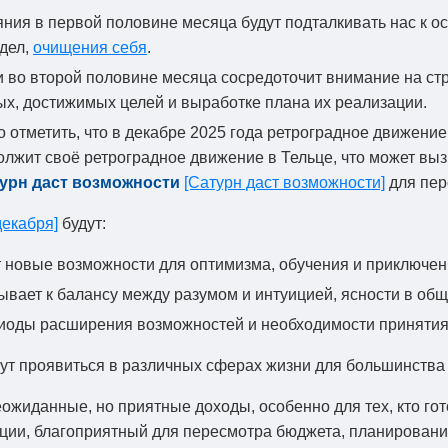
ия в первой половине месяца будут подталкивать нас к о
дел,
очищения себя
.
 во второй половине месяца сосредоточит внимание на ст
ых, достижимых целей и выработке плана их реализации.
 отметить, что в декабре 2025 года ретроградное движение
лжит своё ретроградное движение в Тельце, что может вы
урн даст возможности
[Сатурн даст возможности]
для пер
декабря]
будут:
 новые возможности для оптимизма, обучения и приключен
вает к балансу между разумом и интуицией, ясности в об
иоды расширения возможностей и необходимости принятия
ут проявиться в различных сферах жизни для большинства
жиданные, но приятные доходы, особенно для тех, кто гот
ации, благоприятный для пересмотра бюджета, планировани