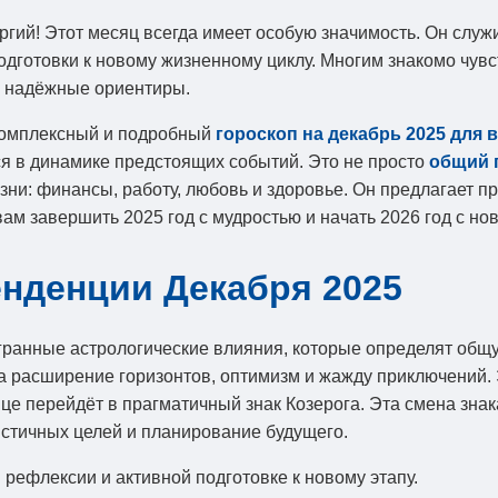
ргий! Этот месяц всегда имеет особую значимость. Он слу
подготовки к новому жизненному циклу. Многим знакомо чу
 надёжные ориентиры.
комплексный и подробный
гороскоп на декабрь 2025 для 
ся в динамике предстоящих событий. Это не просто
общий 
и: финансы, работу, любовь и здоровье. Он предлагает пр
ам завершить 2025 год с мудростью и начать 2026 год с нов
нденции Декабря 2025
гранные астрологические влияния, которые определят общ
на расширение горизонтов, оптимизм и жажду приключений. 
це перейдёт в прагматичный знак Козерога. Эта смена зна
листичных целей и планирование будущего.
рефлексии и активной подготовке к новому этапу.