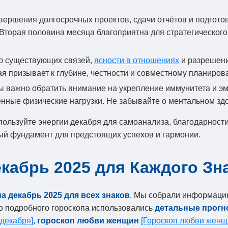
ершения долгосрочных проектов, сдачи отчётов и подготов
. Вторая половина месяца благоприятна для стратегическо
ю существующих связей,
ясности в отношениях
и разрешени
ая призывает к глубине, честности и совместному планиров
ы важно обратить внимание на укрепление иммунитета и э
нные физические нагрузки. Не забывайте о ментальном здо
пользуйте энергии декабря для самоанализа, благодарности
ый фундамент для предстоящих успехов и гармонии.
кабрь 2025 для Каждого Зн
а декабрь 2025 для всех знаков
. Мы собрали информацию
го подробного гороскопа использовались
детальные прогн
 декабря]
,
гороскоп любви женщин
[Гороскоп любви женщ