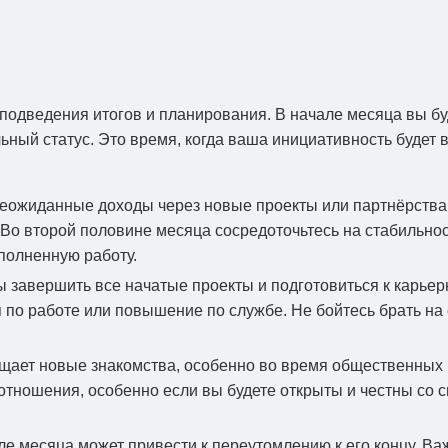
 подведения итогов и планирования. В начале месяца вы бу
ный статус. Это время, когда ваша инициативность будет в
ожиданные доходы через новые проекты или партнёрства. 
о второй половине месяца сосредоточьтесь на стабильнос
полненную работу.
 завершить все начатые проекты и подготовиться к карьер
о работе или повышение по службе. Не бойтесь брать на с
ает новые знакомства, особенно во время общественных м
 отношения, особенно если вы будете открыты и честны со
ле месяца может привести к переутомлению к его концу. Ва