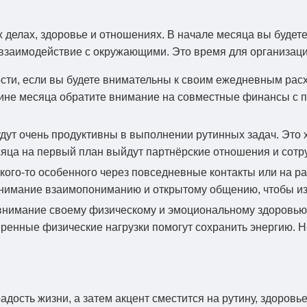
 делах, здоровье и отношениях. В начале месяца вы будет
и взаимодействие с окружающими. Это время для организац
ости, если вы будете внимательны к своим ежедневным ра
вине месяца обратите внимание на совместные финансы с п
дут очень продуктивны в выполнении рутинных задач. Это 
сяца на первый план выйдут партнёрские отношения и сот
кого-то особенного через повседневные контакты или на раб
е внимание взаимопониманию и открытому общению, чтобы и
внимание своему физическому и эмоциональному здоровью
еренные физические нагрузки помогут сохранить энергию. Н
радость жизни, а затем акцент сместится на рутину, здоров