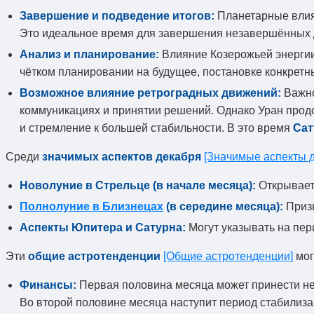
Завершение и подведение итогов:
Планетарные влиян
Это идеальное время для завершения незавершённых 
Анализ и планирование:
Влияние Козерожьей энергии
чётком планировании на будущее, постановке конкретн
Возможное влияние ретроградных движений:
Важно
коммуникациях и принятии решений. Однако Уран продо
и стремление к большей стабильности. В это время
Сат
Среди
значимых аспектов декабря
[Значимые аспекты 
Новолуние в Стрельце (в начале месяца):
Открывает
Полнолуние в Близнецах
(в середине месяца):
Призы
Аспекты Юпитера и Сатурна:
Могут указывать на пер
Эти
общие астротенденции
[Общие астротенденции]
мог
Финансы:
Первая половина месяца может принести нео
Во второй половине месяца наступит период стабилиз