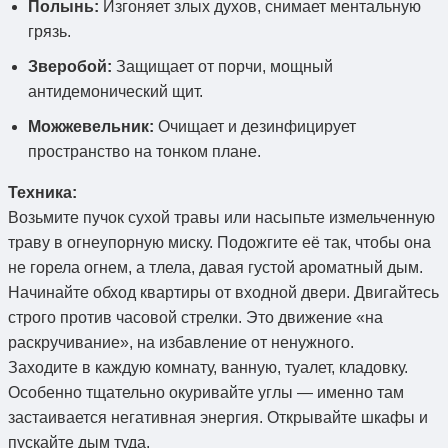
Полынь:
Изгоняет злых духов, снимает ментальную
грязь.
Зверобой:
Защищает от порчи, мощный
антидемонический щит.
Можжевельник:
Очищает и дезинфицирует
пространство на тонком плане.
Техника:
Возьмите пучок сухой травы или насыпьте измельченную
траву в огнеупорную миску. Подожгите её так, чтобы она
не горела огнем, а тлела, давая густой ароматный дым.
Начинайте обход квартиры от входной двери. Двигайтесь
строго против часовой стрелки. Это движение «на
раскручивание», на избавление от ненужного.
Заходите в каждую комнату, ванную, туалет, кладовку.
Особенно тщательно окуривайте углы — именно там
застаивается негативная энергия. Открывайте шкафы и
пускайте дым туда.