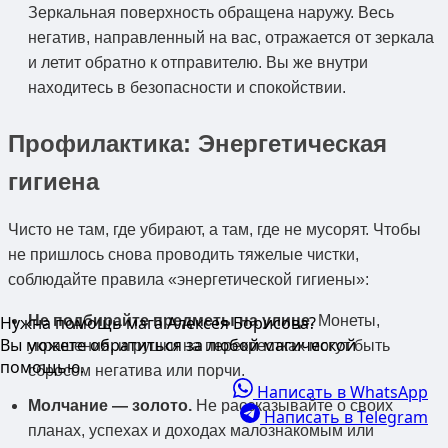
Зеркальная поверхность обращена наружу. Весь
негатив, направленный на вас, отражается от зеркала
и летит обратно к отправителю. Вы же внутри
находитесь в безопасности и спокойствии.
Профилактика: Энергетическая
гигиена
Чисто не там, где убирают, а там, где не мусорят. Чтобы
не пришлось снова проводить тяжелые чистки,
соблюдайте правила «энергетической гигиены»:
Не подбирайте предметы на улице.
Монеты,
Нужна помощь мага Алексея Борисова?
Вы можете обратиться за любой магической
украшения, игрушки на перекрестках могут быть
помощью.
сбросом негатива или порчи.
Написать в WhatsApp
Молчание — золото.
Не рассказывайте о своих
Написать в Telegram
планах, успехах и доходах малознакомым или