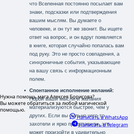
что Вселенная постоянно посылает вам
знаки, подсказки или подтверждения
вашим мыслям. Вы думаете о
человеке, и он тут же звонит. Вы ищете
ответ на вопрос, и он вдруг появляется
в книге, которая случайно попалась вам
под руку. Это не просто совпадения, а
синхроничные события, указывающие
на вашу связь с информационным
полем.
Спонтанное исполнение желаний:
Нужна помощь мага Алексея Борисова?
Порой ваши мысли и желания
Вы можете обратиться за любой магической
материализуются быстрее, чем у
помощью.
других. Если вы сильно чего-то
Написать в WhatsApp
захотели и ярко представили, это
Написать в Telegram
может произойти в удивительно