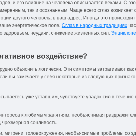
одов, и его влияние на человека описывается веками. С эз
амеренным, так и осознанным. Чаще всего сглаз возникает 
ции другого человека в ваш адрес. Иногда это происходит 
ваше энергетическое поле.
Сглаз в народных традициях
час
о здоровьем, неудачи, снижение жизненных сил.
Энциклопе
егативное воздействие?
рудно объяснить логически. Эти симптомы затрагивают как 
сли вы замечаете у себя некоторые из следующих признако
сыпаетесь уже уставшим, чувствуете упадок сил в течение 
интереса к любимым занятиям, необъяснимая раздражитель
, чрезмерная сонливость.
, мигрени, головокружения, необъяснимые проблемы со з