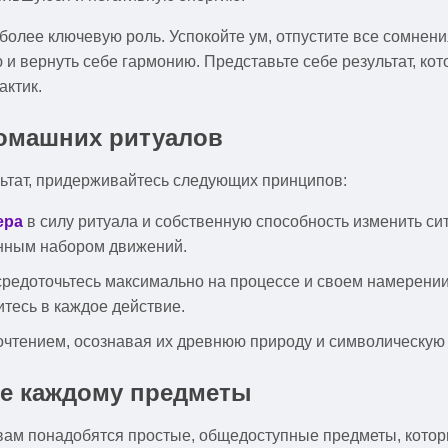
более ключевую роль. Успокойте ум, отпустите все сомнени
 и вернуть себе гармонию. Представьте себе результат, ко
актик.
омашних ритуалов
ьтат, придерживайтесь следующих принципов:
ера
в силу ритуала и собственную способность изменить си
енным набором движений.
редоточьтесь максимально на процессе и своем намерении
тесь в каждое действие.
очтением, осознавая их древнюю природу и символическую си
ые каждому предметы
вам понадобятся простые, общедоступные предметы, которы