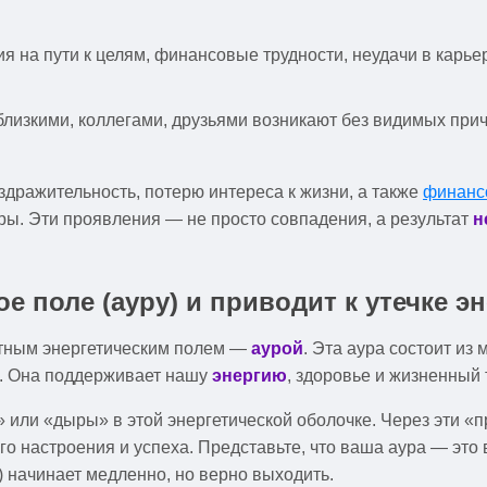
 на пути к целям, финансовые трудности, неудачи в карье
близкими, коллегами, друзьями возникают без видимых при
дражительность, потерю интереса к жизни, а также
финанс
ры. Эти проявления — не просто совпадения, а результат
н
ое поле (ауру) и приводит к утечке э
щитным энергетическим полем —
аурой
. Эта аура состоит из
й. Она поддерживает нашу
энергию
, здоровье и жизненный 
» или «дыры» в этой энергетической оболочке. Через эти «
 настроения и успеха. Представьте, что ваша аура — это 
) начинает медленно, но верно выходить.