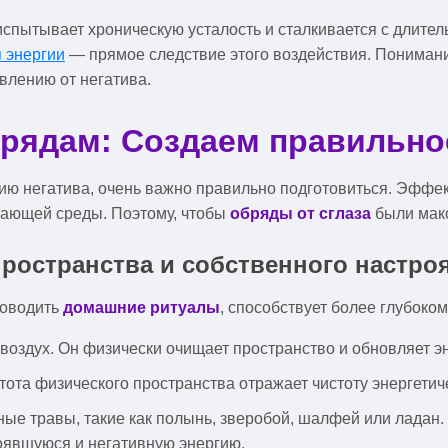
испытывает хроническую усталость и сталкивается с длител
 энергии
— прямое следствие этого воздействия. Понимани
влению от негатива.
брядам: Создаем правильно
тию негатива, очень важно правильно подготовиться. Эффе
ужающей среды. Поэтому, чтобы
обряды от сглаза
были макс
ространства и собственного настро
роводить
домашние ритуалы
, способствует более глубоко
воздух. Он физически очищает пространство и обновляет эн
ота физического пространства отражает чистоту энергетич
е травы, такие как полынь, зверобой, шалфей или ладан. 
тоявшуюся и негативную энергию.