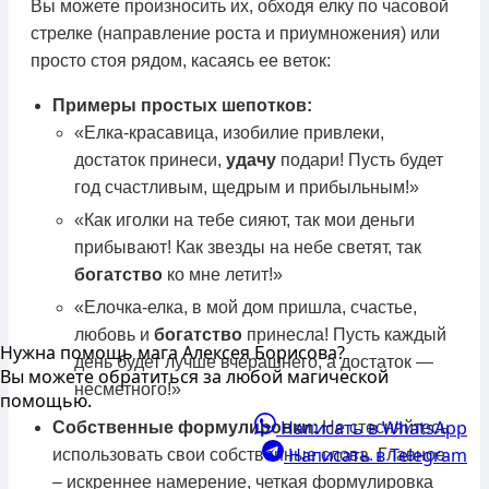
Вы можете произносить их, обходя елку по часовой
стрелке (направление роста и приумножения) или
просто стоя рядом, касаясь ее веток:
Примеры простых шепотков:
«Елка-красавица, изобилие привлеки,
достаток принеси,
удачу
подари! Пусть будет
год счастливым, щедрым и прибыльным!»
«Как иголки на тебе сияют, так мои деньги
прибывают! Как звезды на небе светят, так
богатство
ко мне летит!»
«Елочка-елка, в мой дом пришла, счастье,
любовь и
богатство
принесла! Пусть каждый
Нужна помощь мага Алексея Борисова?
день будет лучше вчерашнего, а достаток —
Вы можете обратиться за любой магической
несметного!»
помощью.
Написать в WhatsApp
Собственные формулировки:
Не стесняйтесь
Написать в Telegram
использовать свои собственные слова. Главное
– искреннее намерение, четкая формулировка