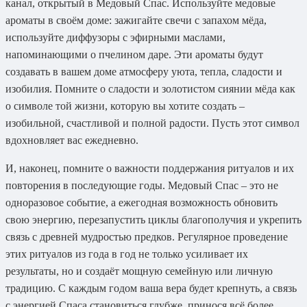
канал, открытый в Медовый Спас. Используйте медовые
ароматы в своём доме: зажигайте свечи с запахом мёда,
используйте диффузоры с эфирными маслами,
напоминающими о пчелином даре. Эти ароматы будут
создавать в вашем доме атмосферу уюта, тепла, сладости и
изобилия. Помните о сладости и золотистом сиянии мёда как
о символе той жизни, которую вы хотите создать –
изобильной, счастливой и полной радости. Пусть этот символ
вдохновляет вас ежедневно.
И, наконец, помните о важности поддержания ритуалов и их
повторения в последующие годы. Медовый Спас – это не
одноразовое событие, а ежегодная возможность обновить
свою энергию, перезапустить циклы благополучия и укрепить
связь с древней мудростью предков. Регулярное проведение
этих ритуалов из года в год не только усиливает их
результаты, но и создаёт мощную семейную или личную
традицию. С каждым годом ваша вера будет крепнуть, а связь
с энергией Спаса становиться глубже, принося всё более