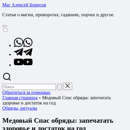
Перейти
Маг Алексей Борисов
к
Статьи о магии, приворотах, гаданиях, порчах и другое.
содержимому
Whatsapp
Telegram
YouTube
Поиск
для:
Обратиться за помощью
Главная страница
»
Медовый Спас обряды: запечатать
здоровье и достаток на год
Опубликовано
Обряды, ритуалы
в
Медовый Спас обряды: запечатать
здоровье и достаток на год