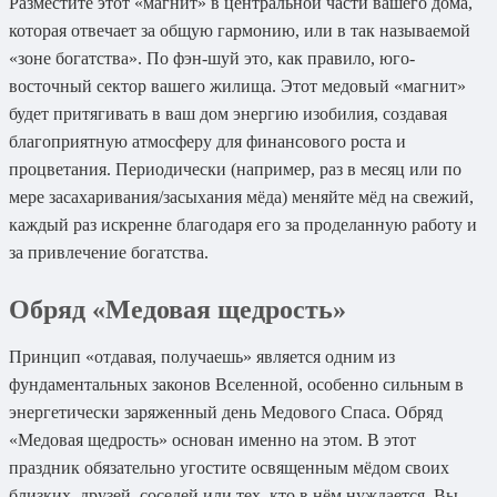
Разместите этот «магнит» в центральной части вашего дома,
которая отвечает за общую гармонию, или в так называемой
«зоне богатства». По фэн-шуй это, как правило, юго-
восточный сектор вашего жилища. Этот медовый «магнит»
будет притягивать в ваш дом энергию изобилия, создавая
благоприятную атмосферу для финансового роста и
процветания. Периодически (например, раз в месяц или по
мере засахаривания/засыхания мёда) меняйте мёд на свежий,
каждый раз искренне благодаря его за проделанную работу и
за привлечение богатства.
Обряд «Медовая щедрость»
Принцип «отдавая, получаешь» является одним из
фундаментальных законов Вселенной, особенно сильным в
энергетически заряженный день Медового Спаса. Обряд
«Медовая щедрость» основан именно на этом. В этот
праздник обязательно угостите освященным мёдом своих
близких, друзей, соседей или тех, кто в нём нуждается. Вы