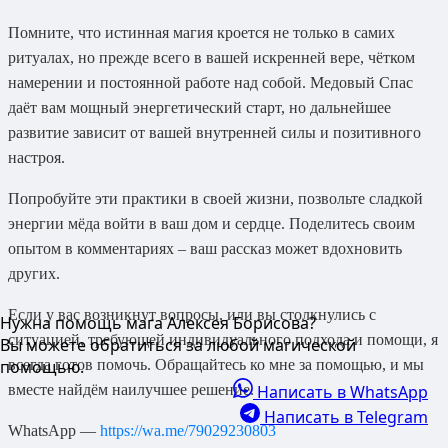
Помните, что истинная магия кроется не только в самих
ритуалах, но прежде всего в вашей искренней вере, чётком
намерении и постоянной работе над собой. Медовый Спас
даёт вам мощный энергетический старт, но дальнейшее
развитие зависит от вашей внутренней силы и позитивного
настроя.
Попробуйте эти практики в своей жизни, позвольте сладкой
энергии мёда войти в ваш дом и сердце. Поделитесь своим
опытом в комментариях – ваш рассказ может вдохновить
других.
Если у вас возникнут вопросы, или вы столкнулись с
Нужна помощь мага Алексея Борисова?
ситуацией, требующей индивидуального подхода и помощи, я
Вы можете обратиться за любой магической
всегда готов помочь. Обращайтесь ко мне за помощью, и мы
помощью.
вместе найдём наилучшее решение.
Написать в WhatsApp
Написать в Telegram
WhatsApp —
https://wa.me/79029230803