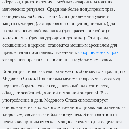
оберегов, приготовления лечебных отваров и усиления
магических ритуалов. Среди наиболее популярных трав,
собираемых на Спас, – мята (для привлечения удачи и
защиты), чабрец (для здоровья и очищения), полынь (для
изгнания негатива), васильки (для красоты и любви) и,
конечно, мак (для плодородия и достатка). Эти травы,
освящённые в церкви, становятся мощным арсеналом для
привлечения позитивных изменений.
Сбор целебных трав
–
это древняя практика, наполненная глубоким смыслом.
Концепция «нового мёда» занимает особое место в традициях
Медового Спаса. Под «новым мёдом» подразумевается мёд
первого сбора текущего года, который, как считается,
обладает особенной, чистой и мощной энергией. Его
употребление в день Медового Спаса символизирует
обновление, начало нового жизненного цикла, наполненного
здоровьем, свежестью и благополучием. Этот золотистый
нектар воспринимается как мощное средство для исцеления,
укрепления духа и привлечения удачи во всех начинаниях.