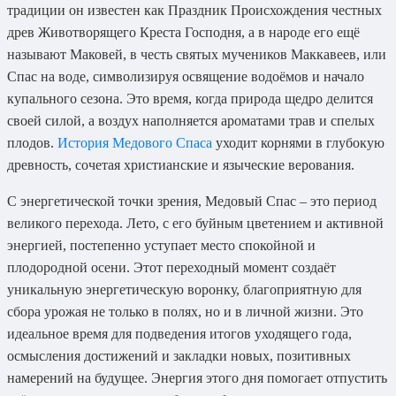
традиции он известен как Праздник Происхождения честных
древ Животворящего Креста Господня, а в народе его ещё
называют Маковей, в честь святых мучеников Маккавеев, или
Спас на воде, символизируя освящение водоёмов и начало
купального сезона. Это время, когда природа щедро делится
своей силой, а воздух наполняется ароматами трав и спелых
плодов.
История Медового Спаса
уходит корнями в глубокую
древность, сочетая христианские и языческие верования.
С энергетической точки зрения, Медовый Спас – это период
великого перехода. Лето, с его буйным цветением и активной
энергией, постепенно уступает место спокойной и
плодородной осени. Этот переходный момент создаёт
уникальную энергетическую воронку, благоприятную для
сбора урожая не только в полях, но и в личной жизни. Это
идеальное время для подведения итогов уходящего года,
осмысления достижений и закладки новых, позитивных
намерений на будущее. Энергия этого дня помогает отпустить