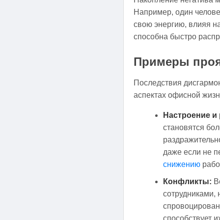
Например, один челове
свою энергию, влияя н
способна быстро распро
Примеры проя
Последствия дисгармон
аспектах офисной жизн
Настроение и
становятся бо
раздражительно
даже если не п
снижению
рабо
Конфликты:
Во
сотрудниками, 
спровоцирован
способствует и