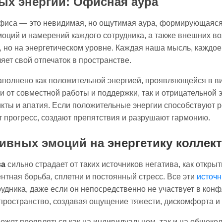
ых энергий: Офисная аура
фиса — это невидимая, но ощутимая аура, формирующаяся
моций и намерений каждого сотрудника, а также внешних во
, но на энергетическом уровне. Каждая наша мысль, каждое
яет свой отпечаток в пространстве.
аполнено как положительной энергией, проявляющейся в в
и от совместной работы и поддержки, так и отрицательной э
икты и апатия. Если положительные энергии способствуют р
 прогресс, создают препятствия и разрушают гармонию.
тивных эмоций на
энергетику коллек
ва
сильно страдает от таких источников негатива, как откры
ентная борьба, сплетни и постоянный стресс. Все эти
источн
рудника, даже если он непосредственно не участвует в кон
пространство, создавая ощущение тяжести, дискомфорта и
ожет проявляться как на индивидуальном, так и на общеко