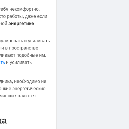
 себя некомфортно,
то работы, даже если
тной
энергетике
кулировать и усиливать
ли в пространстве
силивают подобные им,
ать
и усиливать
дника, необходимо не
онкие энергетические
 чистки являются
ка