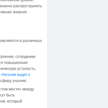
ознанно распространять
тивная энергия
роявляются в различных
роения, сотрудники
тся повышенная
ническую усталость,
.
Негатив ведет к
осферу уныния.
стом месте» между
гут быть
ом, который