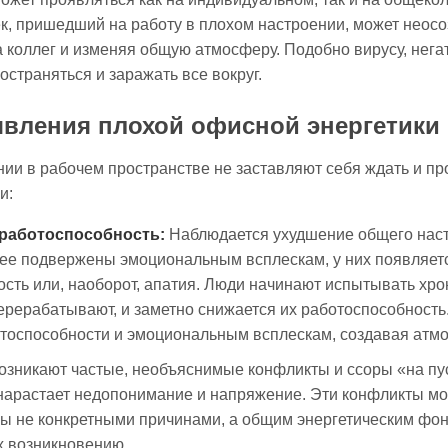
к, пришедший на работу в плохом настроении, может неос
а коллег и изменяя общую атмосферу. Подобно вирусу, нега
страняться и заражать все вокруг.
вления плохой офисной энергетики
ии в рабочем пространстве не заставляют себя ждать и п
и:
 работоспособность:
Наблюдается ухудшение общего наст
лее подвержены эмоциональным всплескам, у них появляе
сть или, наоборот, апатия. Люди начинают испытывать хро
ерерабатывают, и заметно снижается их работоспособность
тоспособности и эмоциональным всплескам, создавая атм
зникают частые, необъяснимые конфликты и ссоры «на пу
нарастает недопонимание и напряжение. Эти конфликты мо
ы не конкретными причинами, а общим энергетическим фон
х возникновению.