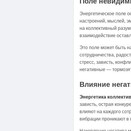
Поле невидим
Энергетическое поле о
настроений, мыслей, э
на коллективный разум
взаимодействие оставл
Это поле может быть н
сотрудничества, радост
стресс, зависть, конфл
негативные — тормозят
Влияние нега
Энергетика коллекти
зависть, острая конкур
влияют на каждого сот
вибрации проникают в 
Накопление негатива м