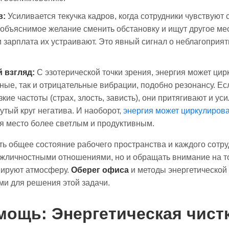
в:
Усиливается текучка кадров, когда сотрудники чувствуют
бъяснимое желание сменить обстановку и ищут другое мес
и зарплата их устраивают. Это явный сигнал о неблагоприя
 взгляд:
С эзотерической точки зрения, энергия может цир
ные, так и отрицательные вибрации, подобно резонансу. Ес
кие частоты (страх, злость, зависть), они притягивают и у
утый круг негатива. И наоборот,
энергия может циркулиров
я место более светлым и продуктивным.
ть общее состояние рабочего пространства и каждого сотру
ежличностными отношениями, но и обращать внимание на т
мируют атмосферу.
Оберег офиса
и методы энергетической
и для решения этой задачи.
мощь: Энергетическая чист