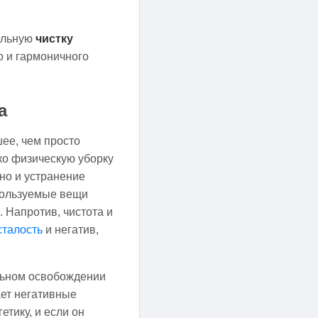
тельную
чистку
о и гармоничного
а
шее, чем просто
ко физическую уборку
но и устранение
спользуемые вещи
. Напротив, чистота и
сталость
и негатив,
ельном освобождении
ает негативные
тику, и если он