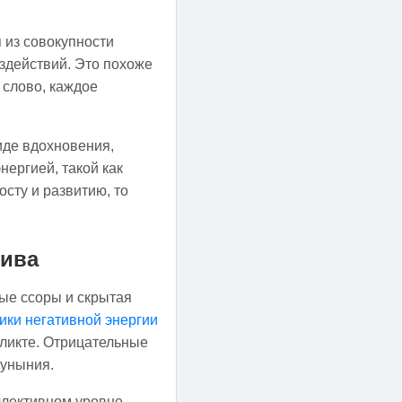
 из совокупности
здействий. Это похоже
 слово, каждое
иде вдохновения,
нергией, такой как
осту и развитию, то
тива
тые ссоры и скрытая
ики негативной энергии
фликте. Отрицательные
 уныния.
ллективном уровне.