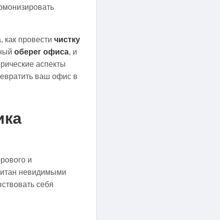
рмонизировать
, как провести
чистку
вный
оберег офиса
, и
ерические аспекты
ревратить ваш офис в
ика
орового и
опитан невидимыми
вствовать себя