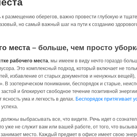
места
 к размещению оберегов, важно провести глубокую и тща
базовый, но самый важный шаг на пути к созданию здоровог
го места
– больше, чем просто уборк
стке рабочего места
, мы имеем в виду нечто гораздо боль
мусора. Это комплексный подход, который включает не толь
тей, избавление от старых документов и ненужных вещей), 
». В эзотерическом понимании, беспорядок и старые, неи
 застой и блокируют свободное течение позитивной энергии
ясность ума и легкость в делах.
Беспорядок притягивает у
 успеха.
ы должны выбрасывать все, что видите. Речь идет о сознат
что уже не служит вам или вашей работе, от того, что вызыв
занимает место. Каждый предмет в офисе имеет свою энерге