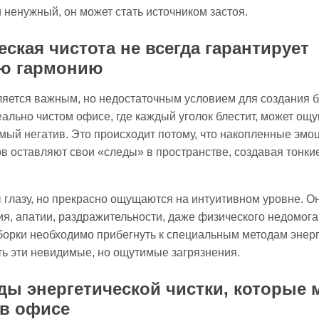
 ненужный, он может стать источником застоя.
ская чистота не всегда гарантирует
ую гармонию
ляется важным, но недостаточным условием для создания 
ально чистом офисе, где каждый уголок блестит, может ощ
мый негатив. Это происходит потому, что накопленные эмоц
в оставляют свои «следы» в пространстве, создавая тонки
глазу, но прекрасно ощущаются на интуитивном уровне. Он
ия, апатии, раздражительности, даже физического недомог
орки необходимо прибегнуть к специальным методам энерге
ть эти невидимые, но ощутимые загрязнения.
ды энергетической чистки, которые
 в офисе