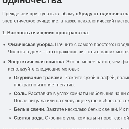
Прежде чем приступать к любому
обряду от одиночеств
энергетическое очищение, а также психологический настр
1. Важность очищения пространства:
Физическая уборка
. Начните с самого простого: наве
Чистота в доме – это отражение чистоты в ваших мысл
Энергетическая очистка
. Это не менее важно, чем ф
используйте следующие методы:
Окуривание травами
. Зажгите сухой шалфей, полы
прекрасно изгоняет негатив.
Соль
. Расставьте в углах комнаты небольшие чаши 
После ритуала или на следующее утро выбросьте соль
Белые свечи
. Зажгите несколько белых свечей. Их 
Святая вода
. Окропите углы комнаты и порог свято