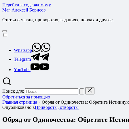
Перейти к содержимому
Маг Алексей Борисов
Статьи о магии, приворотах, гаданиях, порчах и другое.
Whatsapp
Telegram
YouTube
Поиск для:
Обратиться за помощью
Главная страница
»
Обряд от Одиночества: Обретите Истинну
Опубликовано в
Привороты, отвороты
Обряд от Одиночества: Обретите Исти