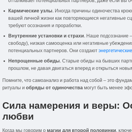
отталкивает потенциальных партнеров, даже если вы о
Кармические узлы
. Иногда причины одиночества кро
вашей личной жизни как повторяющиеся негативные сце
требуют осознания и проработки.
Внутренние установки и страхи
. Наше подсознание –
свободу), низкая самооценка или негативные убеждения 
потенциальных партнеров. Они создают
энергетически
Непрощенные обиды
. Старые обиды на бывших партн
прошлом, не давая двигаться вперед и открыться новы
Помните, что самоанализ и работа над собой – это фунда
ритуалы и
обряды от одиночества
могут быть менее эфф
Сила намерения и веры: О
любви
Когда мы говорим о
магии для второй половинки
, ключ