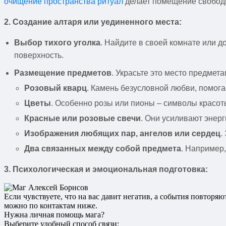
очищение пространства ритуал
делает помещение свободн
2. Создание алтаря или уединенного места:
Выбор тихого уголка
. Найдите в своей комнате или д
поверхность.
Размещение предметов
. Украсьте это место предмет
Розовый кварц
. Камень безусловной любви, помога
Цветы
. Особенно розы или пионы – символы красот
Красные или розовые свечи
. Они усиливают энерг
Изображения любящих пар, ангелов или сердец
.
Два связанных между собой предмета
. Например
3. Психологическая и эмоциональная подготовка:
Если чувствуете, что на вас давит негатив, а события повторя
можно по контактам ниже.
Нужна личная помощь мага?
Выберите удобный способ связи: