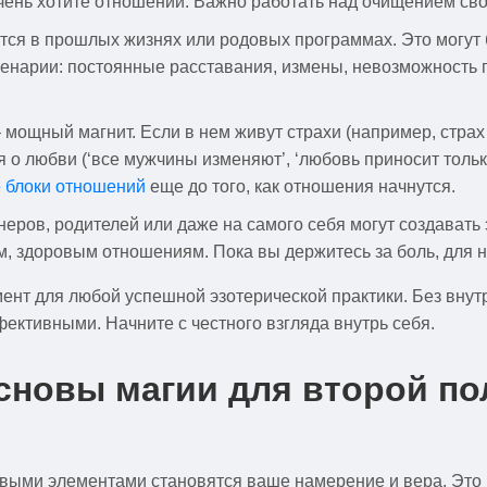
чень хотите отношений. Важно работать над очищением свое
ются в прошлых жизнях или родовых программах. Это могут
нарии: постоянные расставания, измены, невозможность пос
 мощный магнит. Если в нем живут страхи (например, страх
о любви (‘все мужчины изменяют’, ‘любовь приносит только 
е блоки отношений
еще до того, как отношения начнутся.
еров, родителей или даже на самого себя могут создавать э
м, здоровым отношениям. Пока вы держитесь за боль, для н
мент для любой успешной эзотерической практики. Без вну
ективными. Начните с честного взгляда внутрь себя.
сновы магии для второй по
евыми элементами становятся ваше намерение и вера. Это 