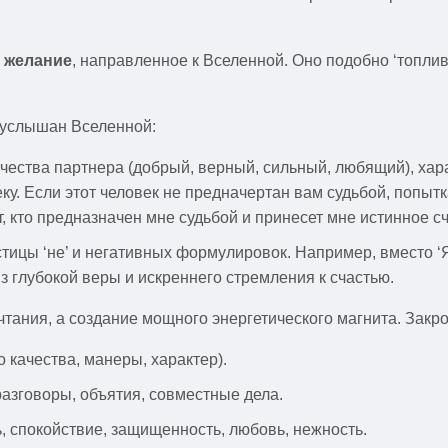
е желание
, направленное к Вселенной. Оно подобно ‘топлив
 услышан Вселенной:
ачества партнера (добрый, верный, сильный, любящий), ха
еку. Если этот человек не предначертан вам судьбой, попыт
т, кто предназначен мне судьбой и принесет мне истинное сч
стицы ‘не’ и негативных формулировок. Например, вместо ‘Я
 глубокой веры и искреннего стремления к счастью.
тания, а создание мощного энергетического магнита. Закрой
 качества, манеры, характер).
азговоры, объятия, совместные дела.
, спокойствие, защищенность, любовь, нежность.