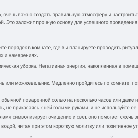
а
, очень важно создать правильную атмосферу и настроиться
ой. Это заложит прочную основу для успешного проведения
дите порядок в комнате, где вы планируете проводить ритуа
ях и намерениях.
изическая уборка. Негативная энергия, накопленная в пом
нь или можжевельник. Медленно пройдитесь по комнате, по
с обычной поваренной солью на несколько часов или даже н
, не прикасаясь к ней голыми руками, и не используйте ее 
пламя символизирует очищение и свет, оно помогает сжечь э
й водой, читая при этом короткую молитву или позитивное у