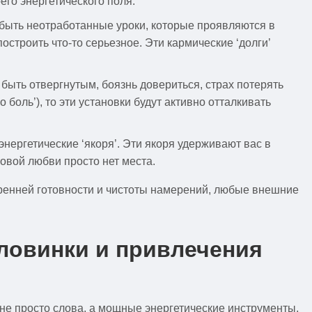
го энергетического поля.
 быть неотработанные уроки, которые проявляются в
троить что-то серьезное. Эти кармические ‘долги’
 быть отвергнутым, боязнь довериться, страх потерять
боль’), то эти установки будут активно отталкивать
нергетические ‘якоря’. Эти якоря удерживают вас в
овой любви просто нет места.
тренней готовности и чистоты намерений, любые внешние
ловинки и привлечения
не просто слова, а мощные энергетические инструменты,