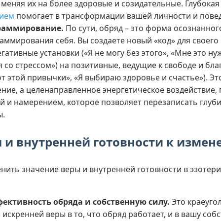
 меняя их на более здоровые и созидательные. Глубока
нием
помогает в трансформации вашей личности и пове
раммирование.
По сути, обряд – это форма осознанног
аммирования себя. Вы создаете новый «код» для своего
гативные установки («Я не могу без этого», «Мне это ну
 со стрессом») на позитивные, ведущие к свободе и бла
т этой привычки», «Я выбираю здоровье и счастье»). Эт
ние, а целенаправленное энергетическое воздействие,
й и намерением, которое позволяет перезаписать глуб
ы.
ы и внутренней готовности к изме
нить значение веры и внутренней готовности в эзотер
фективность обряда и собственную силу.
Это краеуго
з искренней веры в то, что обряд работает, и в вашу со