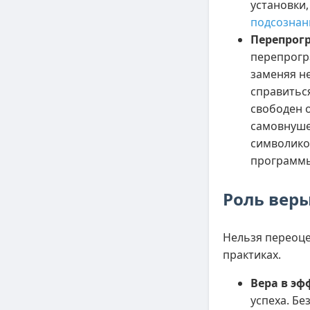
установки,
подсозна
Перепрог
перепрогр
заменяя не
справиться
свободен о
самовнуше
символико
программ
Роль вер
Нельзя переоце
практиках.
Вера в эф
успеха. Бе