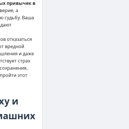
ных привычек в
верие, а
ю судьбу. Ваша
здают
ов отказаться
 от вредной
ышления и даже
тствует страх
сохранения,
 пройти этот
ху и
омашних