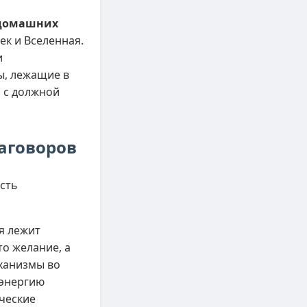
 домашних
ек и Вселенная.
и
ы, лежащие в
м с должной
аговоров
сть
я лежит
о желание, а
еханизмы во
 энергию
ческие