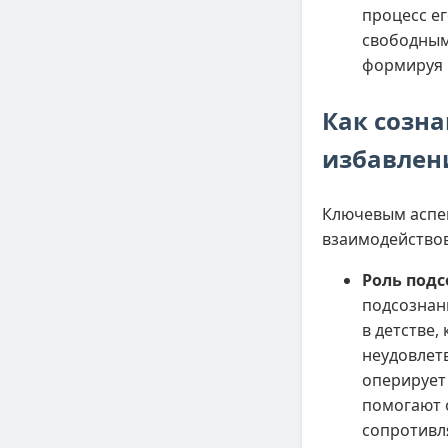
процесс е
свободным
формируя 
Как созна
избавлен
Ключевым аспек
взаимодействов
Роль подс
подсознан
в детстве,
неудовлет
оперирует
помогают 
сопротивл