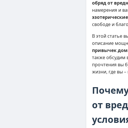
обряд от вред
намерения и ва
эзотерические
свободе и благ
В этой статье в
описание мощн
привычек дом
также обсудим 
прочтения вы б
жизни, где вы –
Почему
от вре
услови