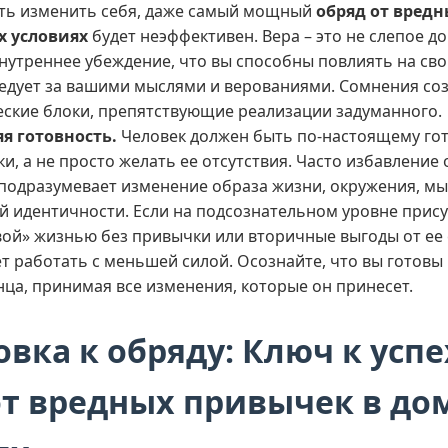
ть изменить себя, даже самый мощный
обряд от вред
 условиях
будет неэффективен. Вера – это не слепое до
нутреннее убеждение, что вы способны повлиять на сво
ледует за вашими мыслями и верованиями. Сомнения со
еские блоки, препятствующие реализации задуманного.
я готовность.
Человек должен быть по-настоящему гот
и, а не просто желать ее отсутствия. Часто избавление
подразумевает изменение образа жизни, окружения, м
й идентичности. Если на подсознательном уровне прису
вой» жизнью без привычки или вторичные выгоды от ее 
т работать с меньшей силой. Осознайте, что вы готовы
нца, принимая все изменения, которые он принесет.
вка к обряду: Ключ к успе
от вредных привычек в д