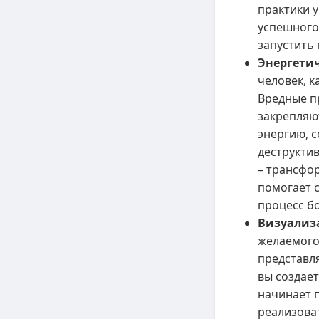
практики у
успешног
запустить
Энергетич
человек, к
Вредные п
закрепляю
энергию, 
деструктив
– трансфор
помогает с
процесс б
Визуализ
желаемого
представл
вы создает
начинает 
реализоват