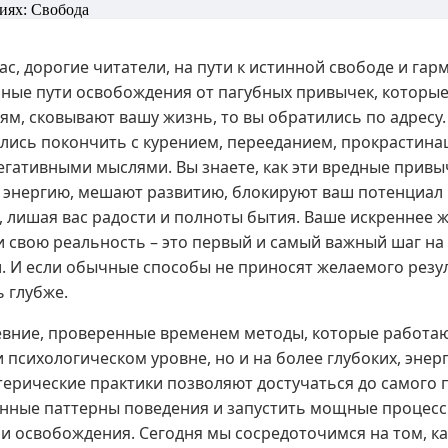
с, дорогие читатели, на пути к истинной свободе и гар
ные пути освобождения от пагубных привычек, которые
м, сковывают вашу жизнь, то вы обратились по адресу.
ались покончить с курением, перееданием, прокрастина
гативными мыслями. Вы знаете, как эти вредные привы
 энергию, мешают развитию, блокируют ваш потенциал
, лишая вас радости и полноты бытия. Ваше искреннее 
и свою реальность – это первый и самый важный шаг на 
 И если обычные способы не приносят желаемого резу
ь глубже.
вние, проверенные временем методы, которые работаю
 психологическом уровне, но и на более глубоких, энер
отерические практики позволяют достучаться до самого 
нные паттерны поведения и запустить мощные процес
и освобождения. Сегодня мы сосредоточимся на том, ка