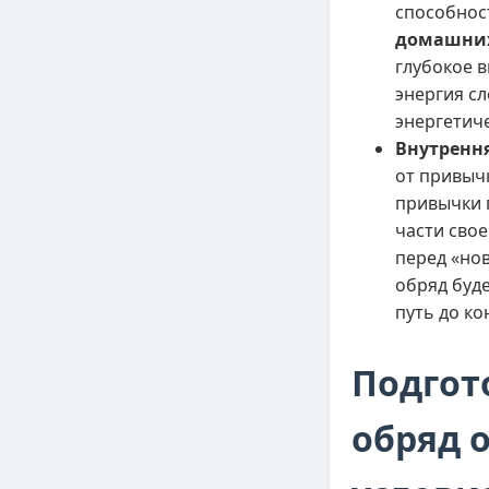
способнос
домашних
глубокое в
энергия с
энергетич
Внутрення
от привычк
привычки 
части свое
перед «но
обряд буде
путь до ко
Подгото
обряд 