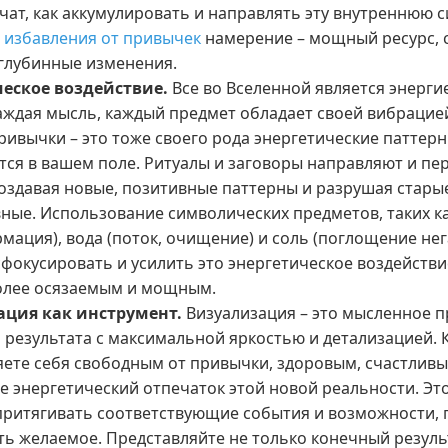
чат, как аккумулировать и направлять эту внутреннюю с
о
избавления от привычек
намерение – мощный ресурс,
 глубинные изменения.
еское воздействие.
Все во Вселенной является энерги
аждая мысль, каждый предмет обладает своей вибрацией
ривычки – это тоже своего рода энергетические паттерн
тся в вашем поле. Ритуалы и заговоры направляют и пе
создавая новые, позитивные паттерны и разрушая стары
ные. Использование символических предметов, таких ка
мация), вода (поток, очищение) и соль (поглощение нег
фокусировать и усилить это энергетическое воздействи
олее осязаемым и мощным.
ация как инструмент.
Визуализация – это мысленное п
 результата с максимальной яркостью и детализацией. 
яете себя свободным от привычки, здоровым, счастлив
е энергетический отпечаток этой новой реальности. Эт
притягивать соответствующие события и возможности, 
ь желаемое. Представляйте не только конечный результ