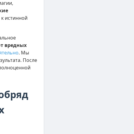
магии,
кие
 к истинной
тальное
от вредных
ятельно
. Мы
зультата. После
и полноценной
обряд
х