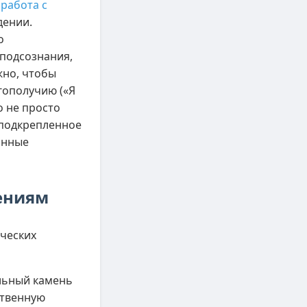
я
работа с
дении.
о
 подсознания,
жно, чтобы
гополучию («Я
о не просто
 подкрепленное
инные
нениям
ических
льный камень
бственную