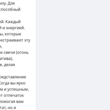
илу. Для
 способный
ей. Каждый
 и энергией.
ы, которые
рестраивают эту
е,
к свечи (огонь
атива),
е, делая
редставление
Когда вы ярко
ым и успешным,
от отпечаток
помогая вам
ат, но и