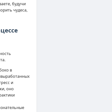
аете, будучи
орить чудеса,
оцессе
ность
та.
боко в
, выработанных
тресс и
ки, оно
рактики
ознательные