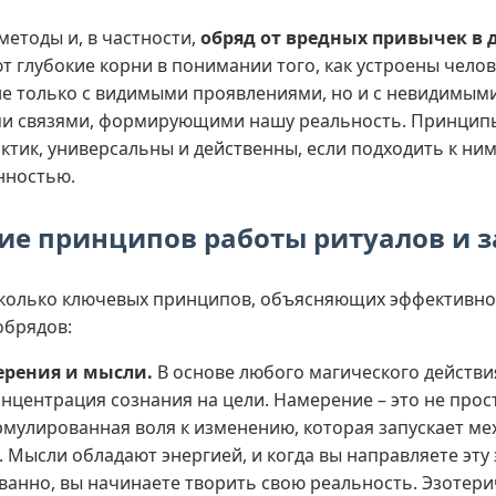
методы и, в частности,
обряд от вредных привычек в
ют глубокие корни в понимании того, как устроены челов
е только с видимыми проявлениями, но и с невидимым
ми связями, формирующими нашу реальность. Принцип
актик, универсальны и действенны, если подходить к ни
нностью.
ие принципов работы ритуалов и з
сколько ключевых принципов, объясняющих эффективно
обрядов:
ерения и мысли.
В основе любого магического действи
нцентрация сознания на цели. Намерение – это не прост
рмулированная воля к изменению, которая запускает м
 Мысли обладают энергией, и когда вы направляете эту
ванно, вы начинаете творить свою реальность. Эзотери