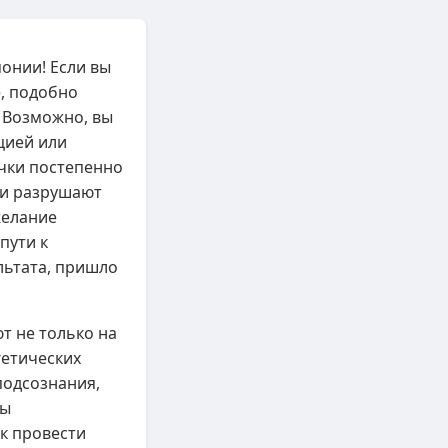
монии! Если вы
, подобно
 Возможно, вы
цией или
чки постепенно
 и разрушают
желание
пути к
льтата, пришло
т не только на
гетических
подсознания,
сы
к провести