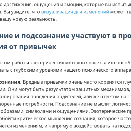
го достижения, ощущения и эмоции, которые вы испытыв
. Вы увидите, что
визуализация для изменений
может тв
вашу новую реальность.
ние и подсознание участвуют в пр
ия от привычек
том работы эзотерических методов является их способ
ать с глубокими уровнями нашего психического аппара
ознания.
Вредные привычки очень часто коренятся глу
ии. Они могут быть результатом защитных механизмов
 копирования поведения родителей, или же ответом на с
воренные потребности. Подсознание не мыслит логичес
 образами, символами и ощущениями. Эзотерические п
обойти критическое мышление сознания, которое часто
яется изменениям, и напрямую воздействовать на подс