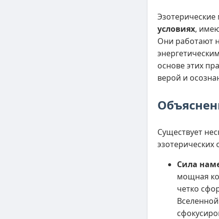
Эзотерические 
условиях
, име
Они работают н
энергетически
основе этих пр
верой и осозна
Объяснен
Существует не
эзотерических 
Сила нам
мощная ко
четко сфо
Вселенной.
сфокусиро