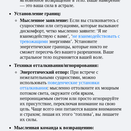
мгновенное возвращение в тело. Ваше намерение
— это ваша сила в астрале.
Установление границ:
Мысленное заявление:
Если вы сталкиваетесь с
сущностями или ситуациями, которые вызывают
дискомфорт, четко мысленно заявите: ‘Я не
взаимодействую с вами’, ‘
не взаимодействовать с
тревожащими
энергиями’. Установите
энергетические границы, которые никто не
сможет пересечь без вашего разрешения. Ваше
астральное тело подчиняется вашей воле.
Техники отталкивания/игнорирования:
Энергетический отпор:
При встрече с
нежелательными сущностями, можно
использовать
поведенческие установки
отталкивания
: мысленно оттолкните их мощным
потоком света, окружите себя ярким,
непроницаемым светом или просто игнорируйте
их присутствие, переключая внимание на свою
цель. Чаще всего они питаются вашим вниманием
и страхом; лишая их этого ‘топлива’, вы лишаете
их силы.
Мысленная команда к возвращению: