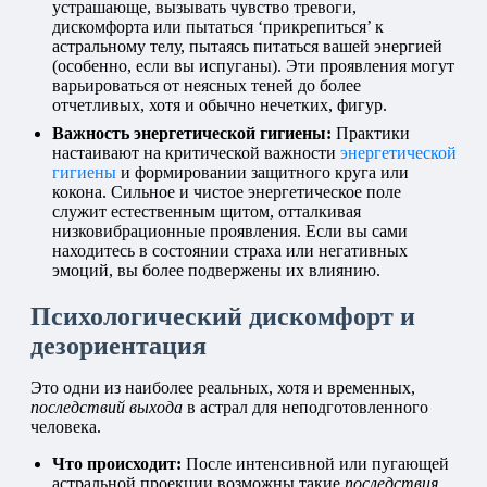
устрашающе, вызывать чувство тревоги,
дискомфорта или пытаться ‘прикрепиться’ к
астральному телу, пытаясь питаться вашей энергией
(особенно, если вы испуганы). Эти проявления могут
варьироваться от неясных теней до более
отчетливых, хотя и обычно нечетких, фигур.
Важность энергетической гигиены:
Практики
настаивают на критической важности
энергетической
гигиены
и формировании защитного круга или
кокона. Сильное и чистое энергетическое поле
служит естественным щитом, отталкивая
низковибрационные проявления. Если вы сами
находитесь в состоянии страха или негативных
эмоций, вы более подвержены их влиянию.
Психологический дискомфорт и
дезориентация
Это одни из наиболее реальных, хотя и временных,
последствий выхода
в астрал для неподготовленного
человека.
Что происходит:
После интенсивной или пугающей
астральной проекции возможны такие
последствия