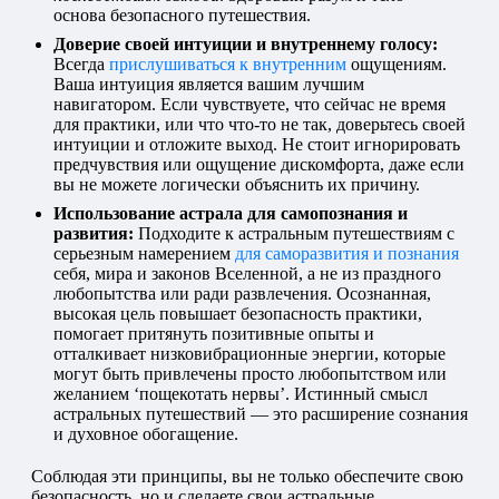
основа безопасного путешествия.
Доверие своей интуиции и внутреннему голосу:
Всегда
прислушиваться к внутренним
ощущениям.
Ваша интуиция является вашим лучшим
навигатором. Если чувствуете, что сейчас не время
для практики, или что что-то не так, доверьтесь своей
интуиции и отложите выход. Не стоит игнорировать
предчувствия или ощущение дискомфорта, даже если
вы не можете логически объяснить их причину.
Использование астрала для самопознания и
развития:
Подходите к астральным путешествиям с
серьезным намерением
для саморазвития и познания
себя, мира и законов Вселенной, а не из праздного
любопытства или ради развлечения. Осознанная,
высокая цель повышает безопасность практики,
помогает притянуть позитивные опыты и
отталкивает низковибрационные энергии, которые
могут быть привлечены просто любопытством или
желанием ‘пощекотать нервы’. Истинный смысл
астральных путешествий — это расширение сознания
и духовное обогащение.
Соблюдая эти принципы, вы не только обеспечите свою
безопасность, но и сделаете свои астральные