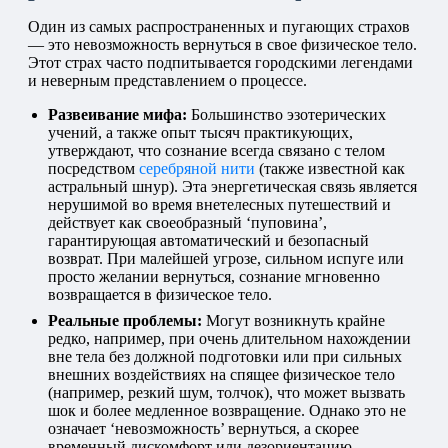
Один из самых распространенных и пугающих страхов
— это невозможность вернуться в свое физическое тело.
Этот страх часто подпитывается городскими легендами
и неверным представлением о процессе.
Развеивание мифа:
Большинство эзотерических
учений, а также опыт тысяч практикующих,
утверждают, что сознание всегда связано с телом
посредством
серебряной нити
(также известной как
астральный шнур). Эта энергетическая связь является
нерушимой во время внетелесных путешествий и
действует как своеобразный ‘пуповина’,
гарантирующая автоматический и безопасный
возврат. При малейшей угрозе, сильном испуге или
просто желании вернуться, сознание мгновенно
возвращается в физическое тело.
Реальные проблемы:
Могут возникнуть крайне
редко, например, при очень длительном нахождении
вне тела без должной подготовки или при сильных
внешних воздействиях на спящее физическое тело
(например, резкий шум, толчок), что может вызвать
шок и более медленное возвращение. Однако это не
означает ‘невозможность’ вернуться, а скорее
временный дискомфорт или дезориентацию.