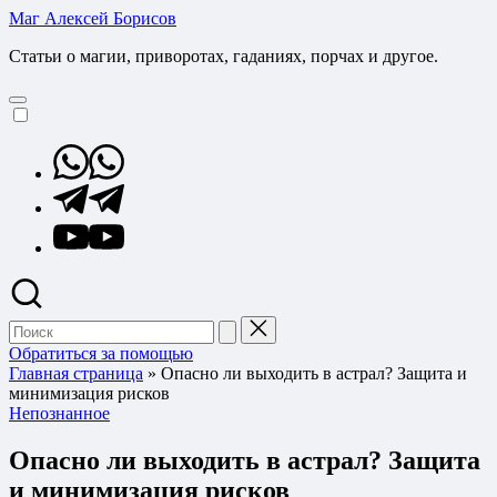
Перейти
Маг Алексей Борисов
к
Статьи о магии, приворотах, гаданиях, порчах и другое.
содержимому
Whatsapp
Telegram
YouTube
Поиск
для:
Обратиться за помощью
Главная страница
»
Опасно ли выходить в астрал? Защита и
минимизация рисков
Опубликовано
Непознанное
в
Опасно ли выходить в астрал? Защита
и минимизация рисков