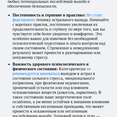
любых потенциальных
последствий выхода
и
обеспечению безопасности.
Постепенность и терпение в практике:
Не стоит
форсировать
технику астрального выхода. Начинайте
с коротких практик, постепенно увеличивая их
продолжительность и глубину по мере того, как вы
чувствуете себя более уверенно и комфортно. Это
особенно важно для новичков без необходимой
психологической подготовки и опыта контроля над
своим состоянием. Стремление к немедленному
результату может привести к разочарованию или
ненужному стрессу.
Важность здорового психологического и
физического состояния:
Категорически
не
рекомендуется заниматься
выходом в астрал в
состоянии сильного стресса, эмоционального
потрясения, при физическом недомогании,
хронической усталости или под влиянием
психоактивных веществ (алкоголь, наркотики). В
таких состояниях ваше энергетическое поле
ослаблено, а ум менее устойчив к внешним влияниям
и собственным негативным проекциям, что может
привести к искаженным или негативным
последствиям выхода
. Здоровый разум и тело —