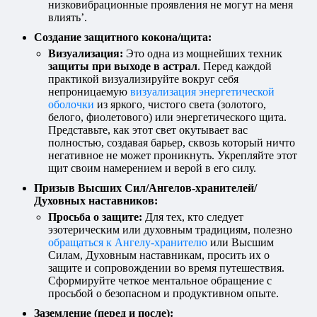
низковибрационные проявления не могут на меня
влиять’.
Создание защитного кокона/щита:
Визуализация:
Это одна из мощнейших техник
защиты при выходе в астрал
. Перед каждой
практикой визуализируйте вокруг себя
непроницаемую
визуализация энергетической
оболочки
из яркого, чистого света (золотого,
белого, фиолетового) или энергетического щита.
Представьте, как этот свет окутывает вас
полностью, создавая барьер, сквозь который ничто
негативное не может проникнуть. Укрепляйте этот
щит своим намерением и верой в его силу.
Призыв Высших Сил/Ангелов-хранителей/
Духовных наставников:
Просьба о защите:
Для тех, кто следует
эзотерическим или духовным традициям, полезно
обращаться к Ангелу-хранителю
или Высшим
Силам, Духовным наставникам, просить их о
защите и сопровождении во время путешествия.
Сформируйте четкое ментальное обращение с
просьбой о безопасном и продуктивном опыте.
Заземление (перед и после):