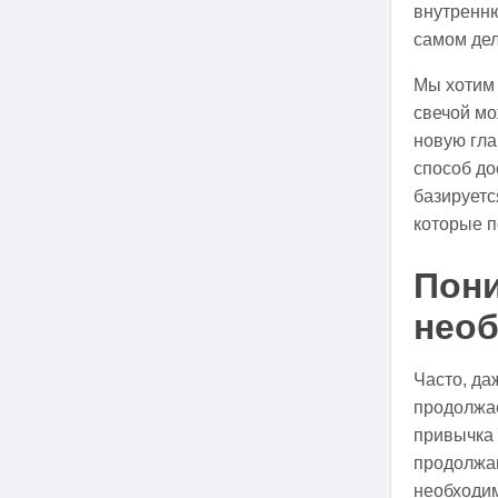
внутренню
самом дел
Мы хотим 
свечой м
новую гла
способ до
базируетс
которые п
Пони
необ
Часто, да
продолжае
привычка 
продолжаю
необходи