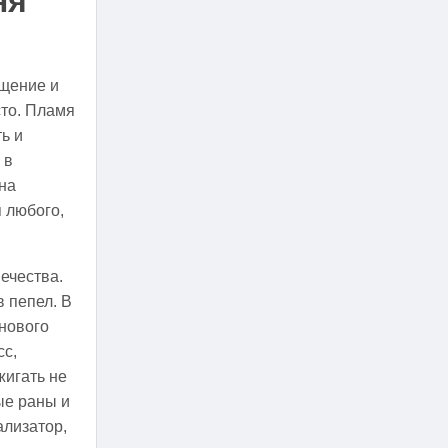
ня
ищение и
сто. Пламя
ь и
 в
на
 любого,
ечества.
в пепел. В
нового
сс,
жигать не
ые раны и
ализатор,