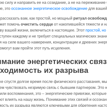
ю силу и направить ее на созидание, а не на переживание 
е, это
осознанное энергетическое освобождение
для вашей
рассказать вам, как простой, но мощный
ритуал освобожд
ожет помочь
очистить сердце
от накопившейся тяжести и н
ву вашей жизни, включиться в настоящее. Этот
простой, но
ступен каждому и не требует специальных магических знани
я на силе вашего намерения, концентрации и древних энерг
омогут вам пройти этот путь исцеления.
мание энергетических связ
ходимость их разрыва
же спустя долгое время после физического расставания, м
м чувствовать незримую связь с бывшим партнером. Это н
или воспоминания, это – энергетические привязки, которые
т влиять на нашу жизнь. Понимание этих связей и осозна
мость их разрыва являются ключевыми для обретения нас