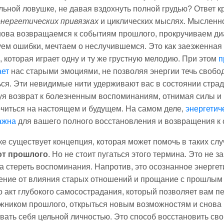
ьной ловушке, не давая вздохнуть полной грудью? Ответ к
энергетических привязках
и циклических мыслях. Мысленн
нова возвращаемся к событиям прошлого, прокручиваем ди
ем ошибки, мечтаем о неслучившемся. Это как заезженная
, которая играет одну и ту же грустную мелодию. При этом
п
ает
нас старыми эмоциями, не позволяя энергии течь свобо
ся. Эти невидимые нити удерживают вас в состоянии страд
я возврат к болезненным воспоминаниям, отнимая силы и 
читься на настоящем и будущем. На самом деле,
энергетич
ажна
для вашего полного восстановления и возвращения к 
ке существует концепция, которая может помочь в таких слу
от прошлого
. Но не стоит пугаться этого термина. Это не з
а стереть воспоминания. Напротив, это осознанное энергет
ение от влияния старых отношений и прощание с прошлым
о акт глубокого самосострадания, который позволяет вам п
жником прошлого, открыться новым возможностям и снова
вать себя цельной личностью. Это способ восстановить св