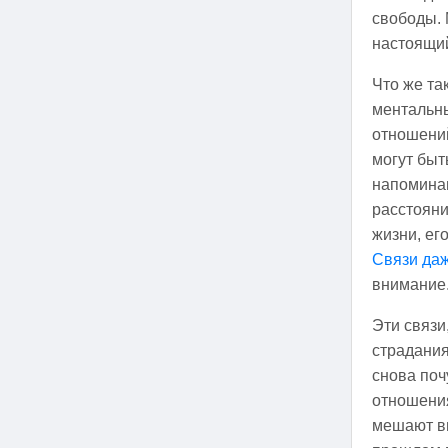
свободы. 
настоящ
Что же та
ментальн
отношений
могут быт
напоминаю
расстояни
жизни, ег
Связи даж
внимание
Эти связи
страдания
снова поч
отношения
мешают в