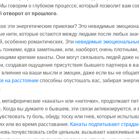
Мы говорим о глубоком процессе, который позволит вам с
ий
отворот от прошлого
.
кое эти энергетические привязки? Это невидимые эмоцион
ые нити, которые остаются между людьми после любых зна
, особенно романтических. Эти
невидимые эмоциональные
ь тонкими, едва заметными, или, наоборот, очень плотными,
щими крепкие канаты. Они могут связывать людей даже н
и, создавая ощущение присутствия бывшего партнера в в
о влияние на ваши мысли и эмоции, даже если вы не общает
е на расстоянии
способны опустошать вас, забирая энерги
.
, метафорические «канаты» или «ниточки», продолжают пит
. Когда вы думаете о бывшем, эти связи активизируются, и
увствовать ту боль, обиду, тоску или гнев, которые испытыв
х или во время расставания.
Канаты подпитывают страда
новь почувствовать себя цельным, вызывают навязчивые 