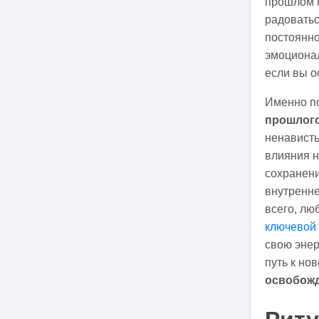
прошлом п
радоватьс
постоянно
эмоциона
если вы о
Именно по
прошлог
ненависть
влияния 
сохранени
внутренне
всего, лю
ключевой 
свою энер
путь к но
освобож