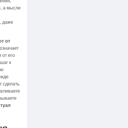
ения,
, а мысли
и
, даже
от от
 означает
я
от его
шаг к
ию
ежде
т сделать
авливаете
крываете
туал