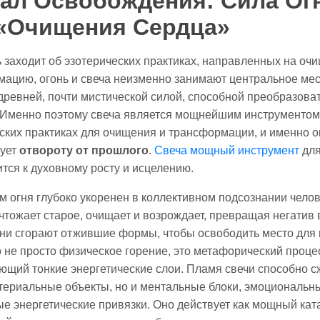
ал Освобождения: Сила Ог
«Очищения Сердца»
ь заходит об эзотерических практиках, направленных на оч
ацию, огонь и свеча неизменно занимают центральное ме
древней, почти мистической силой, способной преобразоват
 Именно поэтому свеча является мощнейшим инструментом
ских практиках для очищения и трансформации, и именно о
вует
отвороту от прошлого
.
Свеча мощный инструмент
для
ится к духовному росту и исцелению.
 огня глубоко укоренен в коллективном подсознании челов
чтожает старое, очищает и возрождает, превращая негатив 
ни сгорают отжившие формы, чтобы освободить место для 
о не просто физическое горение, это метафорический проце
ющий тонкие энергетические слои. Пламя свечи способно с
териальные объекты, но и ментальные блоки, эмоциональн
е энергетические привязки. Оно действует как мощный кат