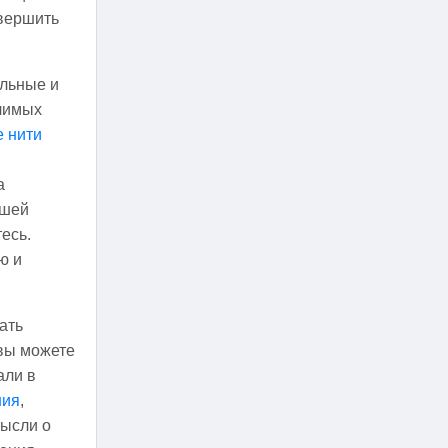
овершить
альные и
чимых
 нити
а
ашей
есь.
ю и
ать
 вы можете
али в
ния
,
мысли о