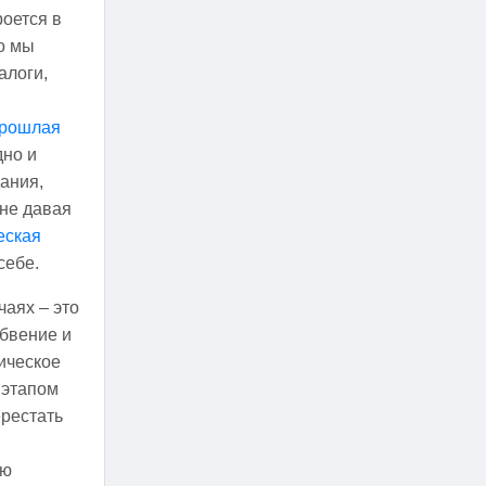
роется в
о мы
алоги,
рошлая
дно и
ания,
не давая
еская
себе.
чаях – это
абвение и
ическое
 этапом
ерестать
ою