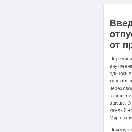
Введ
отпу
от п
Переживае
внутренню
одиноки в
трансфор
через сво
отношений
в душе. Э
каждый но
Мир вокру
Почему же