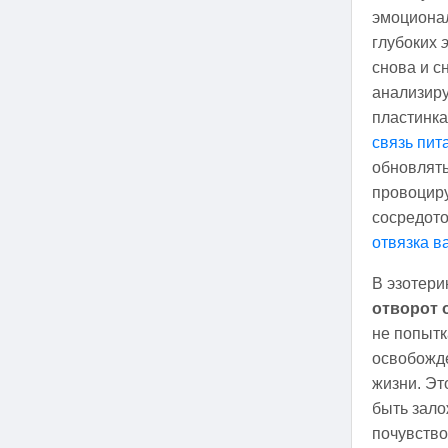
эмоционал
глубоких
снова и с
анализиру
пластинка
связь пит
обновлять
провоциру
сосредото
отвязка в
В эзотери
отворот 
не попытк
освобожд
жизни. Эт
быть зало
почувство