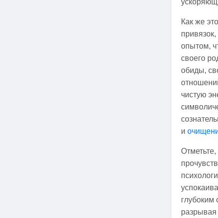
ускоряющи
Как же эт
привязок,
опытом, 
своего ро
обиды, св
отношений
чистую эн
символиче
сознатель
и
очищени
Отметьте,
прочувств
психологи
успокаива
глубоким 
разрывая 