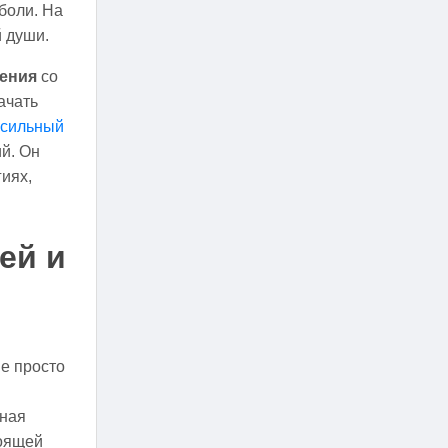
боли. На
 души.
ения
со
ачать
 сильный
й. Он
иях,
ей и
ы
е просто
нная
тоящей