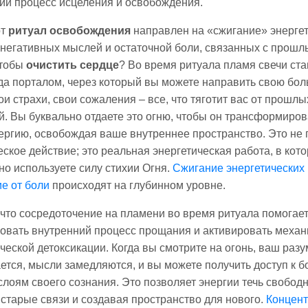
й процесс исцеления и освобождения.
от
ритуал освобождения
направлен на «сжигание» энерге
 негативных мыслей и остаточной боли, связанных с прош
чтобы
очистить сердце
? Во время ритуала пламя свечи ст
да порталом, через который вы можете направить свою боль
ои страхи, свои сожаления – все, что тяготит вас от прошлы
. Вы буквально отдаете это огню, чтобы он трансформиров
ергию, освобождая ваше внутреннее пространство. Это не 
ское действие; это реальная энергетическая работа, в кот
но используете силу стихии Огня.
Сжигание энергетических
е от боли
происходят на глубинном уровне.
 что сосредоточение на пламени во время ритуала помогае
овать внутренний процесс прощания и активировать меха
ческой детоксикации. Когда вы смотрите на огонь, ваш разу
ется, мысли замедляются, и вы можете получить доступ к б
слоям своего сознания. Это позволяет энергии течь свободн
старые связи и создавая пространство для нового.
Концент