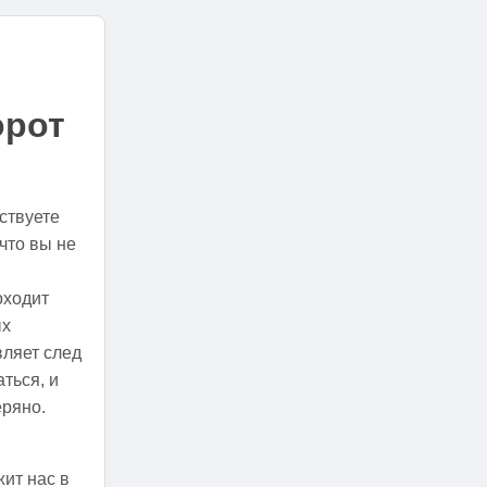
орот
ствуете
что вы не
оходит
ых
вляет след
аться, и
еряно.
ит нас в