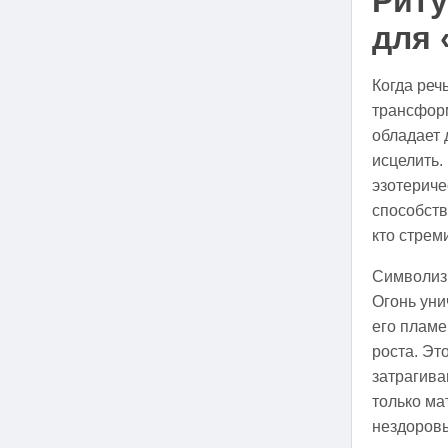
Риту
для 
Когда реч
трансформ
обладает 
исцелить.
эзотериче
способст
кто стрем
Символизм
Огонь уни
его пламе
роста. Эт
затрагива
только ма
нездоровы