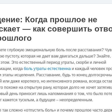
ение: Когда прошлое не
скает — как совершить отв
рошлого
те глубокую эмоциональную боль после расставания? Чув
ю пустоту, которая не дает вам двигаться дальше? Знайте, 
 этом. Это естественный период утраты, скорби и личной
мации, когда
боль утраты естественна
и каждый человек пр
и этапы исцеления. Расставание, будь то конец долгосрочн
 или даже короткого, но интенсивного романа, всегда оста
то похоже на открытую рану, которая долго не хочет затягив
вый день приносит лишь напоминания о том, что было пот
г кажется тусклым, а будущее – неопределенным.
 так сложно «отпустить боль» и почему прошлое часто держ