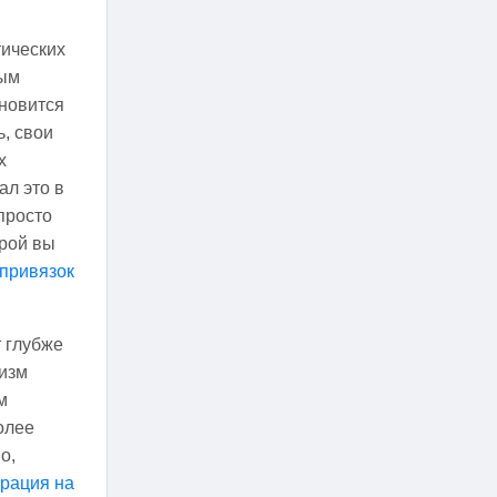
тических
лым
ановится
, свои
х
ал это в
просто
орой вы
 привязок
т глубже
низм
м
олее
о,
рация на