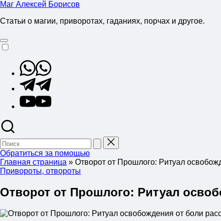
Перейти
Маг Алексей Борисов
к
Статьи о магии, приворотах, гаданиях, порчах и другое.
содержимому
Whatsapp
Telegram
YouTube
Поиск
для:
Обратиться за помощью
Главная страница
»
Отворот от Прошлого: Ритуал освобожд
Опубликовано
Привороты, отвороты
в
Отворот от Прошлого: Ритуал освоб