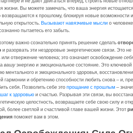
артнере и не дают двигаться вперед, строить новые отнош
я жизни. Вы можете замечать, что ваша энергия истощается
 возвращаются к прошлому, блокируя новые возможности 
льную открытость.
Вызывают навязчивые мысли
о человеке
сознанно пытаетесь его забыть.
этому важно сознательно принять решение сделать
отвор
о
и разорвать эти нездоровые энергетические связи. Это не
 или отвержение человека; это означает освобождение
себ
на
вашу
энергию и эмоциональное состояние. Это ключевой 
ю ментального и эмоционального здоровья, восстановлен
й гармонии и обретению способности любить снова – и, пр
бить себя. Позволить себе это
прощание с прошлым
– значи
шаг к здоровью
и счастью. Разрывая эти связи, вы восстан
гетическую целостность, возвращаете себе свою силу и от
вой, более светлой и счастливой главе вашей жизни. Этот
ри
дения
поможет вам в этом.