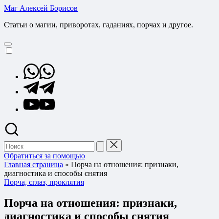
Перейти
Маг Алексей Борисов
к
Статьи о магии, приворотах, гаданиях, порчах и другое.
содержимому
Whatsapp
Telegram
YouTube
Поиск
для:
Обратиться за помощью
Главная страница
»
Порча на отношения: признаки,
диагностика и способы снятия
Опубликовано
Порча, сглаз, проклятия
в
Порча на отношения: признаки,
диагностика и способы снятия