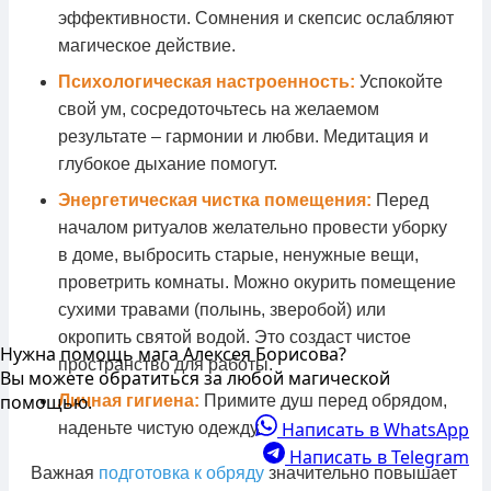
эффективности. Сомнения и скепсис ослабляют
магическое действие.
Психологическая настроенность:
Успокойте
свой ум, сосредоточьтесь на желаемом
результате – гармонии и любви. Медитация и
глубокое дыхание помогут.
Энергетическая чистка помещения:
Перед
началом ритуалов желательно провести уборку
в доме, выбросить старые, ненужные вещи,
проветрить комнаты. Можно окурить помещение
сухими травами (полынь, зверобой) или
окропить святой водой. Это создаст чистое
Нужна помощь мага Алексея Борисова?
пространство для работы.
Вы можете обратиться за любой магической
помощью.
Личная гигиена:
Примите душ перед обрядом,
Написать в WhatsApp
наденьте чистую одежду.
Написать в Telegram
Важная
подготовка к обряду
значительно повышает