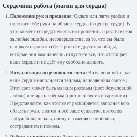
Сердечная работа (
магия для сердца
)
Положение рук и прощение:
Сядьте или лягте удобно и
положите обе руки на область сердца (в центре груди). В
этот момент сосредоточьтесь на прощении. Простите себя
за любые ошибки, несовершенства, за то, что вы были
слишком строги к себе. Простите других за обиды,
которые они вам нанесли, отпустите все, что отягощает
ваше сердце и не даёт ему свободно дышать.
Визуализация исцеляющего света:
Визуализируйте, как
ваше сердце наполняется тёплым, исцеляющим светом.
Этот свет может быть мягким розовым (цвет безусловной
любви) или ярко-зелёным (цвет исцеления и гармонии).
Представляйте, как этот свет расширяется, заполняя всю
область груди, а затем и всё ваше существо, вытесняя
любую боль, печаль, обиду и заменяя её любовью,
состраданием и покоем.
Работа с кристаллами:
Держите в руках или положите на