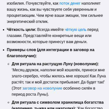
изобилия. Почувствуйте, как
поток денег
наполняет
вашу жизнь, как вы чувствуете себя уверенным и
процветающим. Чем ярче ваши эмоции, тем сильнее
энергетический отклик.
Чёткость цели:
Всегда имейте
чёткую цель
перед
глазами. Представляйте конкретные вещи или
возможности, которые принесут вам деньги.
Примеры слов (для интеграции в
заговор на
благополучие
):
Для ритуала на растущую Луну (новолуние):
‘Месяц-дружок, наполни мой кошелёк, принеси мне
злато-серебро, чтобы жилось мне хорошо! Как Луна
растёт, так и мой достаток прибывает. Да будет так!’
(Этот
заговор на новолуние
особенно силён в
период роста Луны).
Для ритуала с символом хранилища богатства
(например, тыква или шкатулка):
‘Как богатство