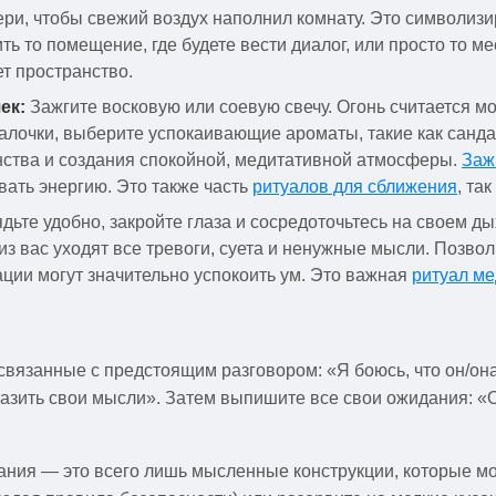
ери, чтобы свежий воздух наполнил комнату. Это символизи
ь то помещение, где будете вести диалог, или просто то мес
т пространство.
ек:
Зажгите восковую или соевую свечу. Огонь считается
алочки, выберите успокаивающие ароматы, такие как санда
нства и создания спокойной, медитативной атмосферы.
Заж
ать энергию. Это также часть
ритуалов для сближения
, та
дьте удобно, закройте глаза и сосредоточьтесь на своем д
з вас уходят все тревоги, суета и ненужные мысли. Позволь
ации могут значительно успокоить ум. Это важная
ритуал ме
 связанные с предстоящим разговором: «Я боюсь, что он/она
ыразить свои мысли». Затем выпишите все свои ожидания: «
дания — это всего лишь мысленные конструкции, которые м