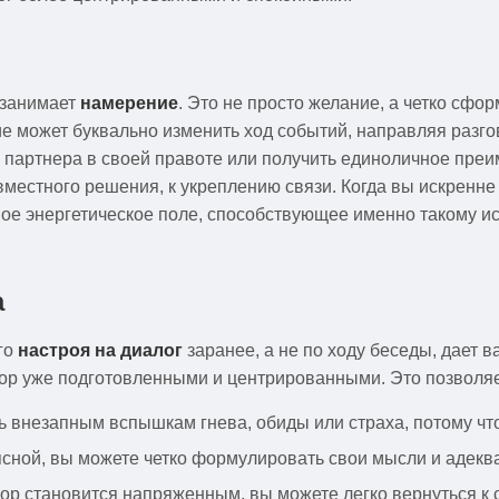
занимает
намерение
. Это не просто желание, а четко сфо
е может буквально изменить ход событий, направляя разго
ь партнера в своей правоте или получить единоличное пр
вместного решения, к укреплению связи. Когда вы искренне
ое энергетическое поле, способствующее именно такому ис
а
го
настроя на диалог
заранее, а не по ходу беседы, дает 
вор уже подготовленными и центрированными. Это позволяе
 внезапным вспышкам гнева, обиды или страха, потому что
 ясной, вы можете четко формулировать свои мысли и адек
ор становится напряженным, вы можете легко вернуться к с