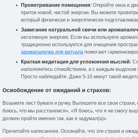
Проветривание помещения:
Откройте окна и дв
приток новой, чистой энергии. Вы можете проветрит
который физически и энергетически подготавливае
Зажигание натуральной свечи или аромапалоч
негативную энергию. Если вы используете аромап
традиционно используется для очищения простра
аромапалочки для ритуала
помогают гармонизиров
Краткая медитация для успокоения мыслей:
Ся
наполняетесь спокойствием, а с каждым выдохом и
Просто наблюдайте. Даже 5-10 минут такой медит
Освобождение от ожиданий и страхов:
Возьмите лист бумаги и ручку. Выпишите все свои страхи,
боюсь, что мы расстанемся», «Я боюсь, что я не смогу в
должен пройти именно так, как я задумал(а)».
Прочитайте написанное. Осознайте, что эти страхи и ожи