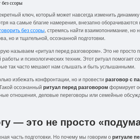
кретный ключ, который может навсегда изменить динамику 
мотря на самые благие намерения, внезапно оборачиваютс
оговорить без ссоры
, стремясь найти взаимопонимание, но н
ва, но и тщательной, осознанной подготовки.
ую называем «ритуал перед разговором». Это не просто пла
й работы и психологических техник. Этот ритуал помогает 
рые так часто мешают нам слышать и быть услышанными.
только избежать конфронтации, но и провести
разговор с п
 Такой осознанный
ритуал перед разговором
формирует 
чные отношения, деловые переговоры или семейные обсужде
гу — это не просто «подума
жная часть подготовки. Но почему мы говорим о
ритуале п