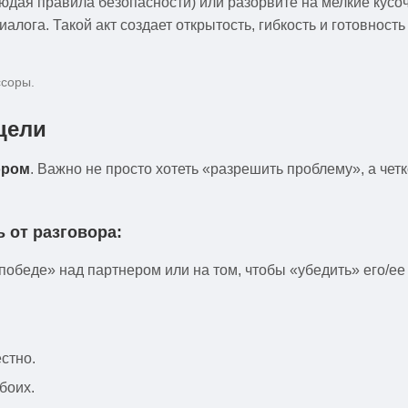
блюдая правила безопасности) или разорвите на мелкие кусо
алога. Такой акт создает открытость, гибкость и готовност
ссоры.
цели
ором
. Важно не просто хотеть «разрешить проблему», а четк
ь от разговора:
обеде» над партнером или на том, чтобы «убедить» его/ее 
стно.
боих.