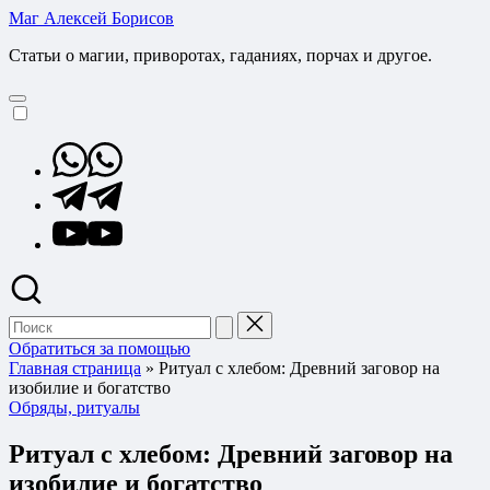
Перейти
Маг Алексей Борисов
к
Статьи о магии, приворотах, гаданиях, порчах и другое.
содержимому
Whatsapp
Telegram
YouTube
Поиск
для:
Обратиться за помощью
Главная страница
»
Ритуал с хлебом: Древний заговор на
изобилие и богатство
Опубликовано
Обряды, ритуалы
в
Ритуал с хлебом: Древний заговор на
изобилие и богатство