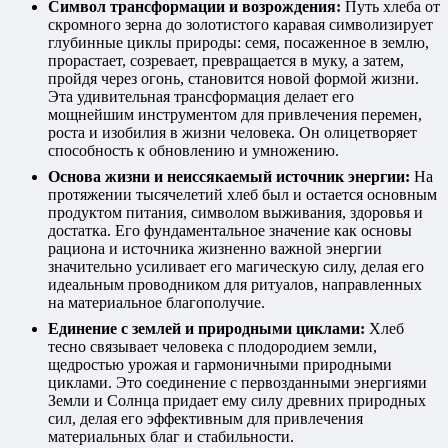
Символ трансформации и возрождения:
Путь хлеба от
скромного зерна до золотистого каравая символизирует
глубинные циклы природы: семя, посаженное в землю,
прорастает, созревает, превращается в муку, а затем,
пройдя через огонь, становится новой формой жизни.
Эта удивительная трансформация делает его
мощнейшим инструментом для привлечения перемен,
роста и изобилия в жизни человека. Он олицетворяет
способность к обновлению и умножению.
Основа жизни и неиссякаемый источник энергии:
На
протяжении тысячелетий хлеб был и остается основным
продуктом питания, символом выживания, здоровья и
достатка. Его фундаментальное значение как основы
рациона и источника жизненно важной энергии
значительно усиливает его магическую силу, делая его
идеальным проводником для ритуалов, направленных
на материальное благополучие.
Единение с землей и природными циклами:
Хлеб
тесно связывает человека с плодородием земли,
щедростью урожая и гармоничными природными
циклами. Это соединение с первозданными энергиями
Земли и Солнца придает ему силу древних природных
сил, делая его эффективным для привлечения
материальных благ и стабильности.