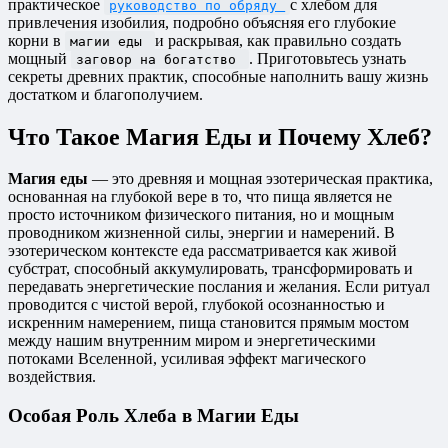
практическое
с хлебом для
руководство по обряду
привлечения изобилия, подробно объясняя его глубокие
корни в
и раскрывая, как правильно создать
магии еды
мощный
. Приготовьтесь узнать
заговор на богатство
секреты древних практик, способные наполнить вашу жизнь
достатком и благополучием.
Что Такое Магия Еды и Почему Хлеб?
Магия еды
— это древняя и мощная эзотерическая практика,
основанная на глубокой вере в то, что пища является не
просто источником физического питания, но и мощным
проводником жизненной силы, энергии и намерений. В
эзотерическом контексте еда рассматривается как живой
субстрат, способный аккумулировать, трансформировать и
передавать энергетические послания и желания. Если ритуал
проводится с чистой верой, глубокой осознанностью и
искренним намерением, пища становится прямым мостом
между нашим внутренним миром и энергетическими
потоками Вселенной, усиливая эффект магического
воздействия.
Особая Роль Хлеба в Магии Еды