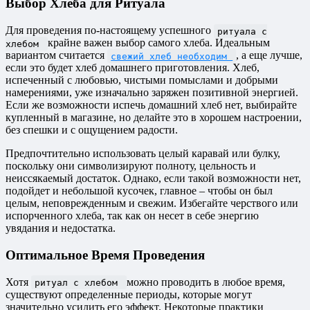
Выбор Хлеба для Ритуала
Для проведения по-настоящему успешного
ритуала с
крайне важен выбор самого хлеба. Идеальным
хлебом
вариантом считается
, а еще лучше,
свежий хлеб необходим
если это будет хлеб домашнего приготовления. Хлеб,
испеченный с любовью, чистыми помыслами и добрыми
намерениями, уже изначально заряжен позитивной энергией.
Если же возможности испечь домашний хлеб нет, выбирайте
купленный в магазине, но делайте это в хорошем настроении,
без спешки и с ощущением радости.
Предпочтительно использовать целый каравай или булку,
поскольку они символизируют полноту, цельность и
неиссякаемый достаток. Однако, если такой возможности нет,
подойдет и небольшой кусочек, главное – чтобы он был
целым, неповрежденным и свежим. Избегайте черствого или
испорченного хлеба, так как он несет в себе энергию
увядания и недостатка.
Оптимальное Время Проведения
Хотя
можно проводить в любое время,
ритуал с хлебом
существуют определенные периоды, которые могут
значительно усилить его эффект. Некоторые практики