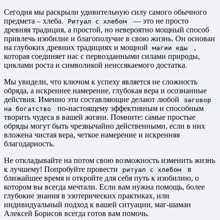
Сегодня мы раскрыли удивительную силу самого обычного
предмета – хлеба.
— это не просто
Ритуал с хлебом
древняя традиция, а простой, но невероятно мощный способ
привлечь изобилие и благополучие в свою жизнь. Он основан
на глубоких древних традициях и мощной
,
магии еды
которая соединяет нас с первозданными силами природы,
циклами роста и символикой неиссякаемого достатка.
Мы увидели, что ключом к успеху является не сложность
обряда, а искреннее намерение, глубокая вера и осознанные
действия. Именно эти составляющие делают любой
заговор
по-настоящему эффективным и способным
на богатство
творить чудеса в вашей жизни. Помните: самые простые
обряды могут быть чрезвычайно действенными, если в них
вложена чистая вера, четкое намерение и искренняя
благодарность.
Не откладывайте на потом свою возможность изменить жизнь
к лучшему! Попробуйте провести
в
ритуал с хлебом
ближайшее время и откройте для себя путь к изобилию, о
котором вы всегда мечтали. Если вам нужна помощь, более
глубокие знания в эзотерических практиках, или
индивидуальный подход к вашей ситуации, маг-шаман
Алексей Борисов всегда готов вам помочь.