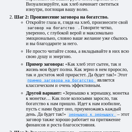
Визуализируйте, как хлеб начинает светиться
изнутри, поглощая вашу волю.
Шаг 2: Произнесение заговора на богатство.
Откройте глаза и, глядя на хлеб, произнесите свой
. Говорите четко,
заговор на богатство
уверенно, с глубокой верой и максимально
эмоционально, словно ваше желание уже сбылось
и вы благодарите за него.
Не просто читайте слова, а вкладывайте в них всю
свою душу и энергию.
Пример заговора:
«Как хлеб этот сытен, так и
жизнь моя будет полна. Как зерно в нем проросло,
так и достаток мой прирастет. Да будет так!» Этот
является
пример заговора на богатство
классическим и очень эффективным.
Другой вариант:
«Зернышко к зернышку, монетка
к монетке… Как поле колосьями заросло, так
богатство к нам пришло. Идет к нам изобилие,
пусть с нами будет оно, приумножаясь каждый
день. Да будет так!»
– этот
зернышко к зернышку
заговор также хорошо работает на притяжение
финансов и роста благосостояния.