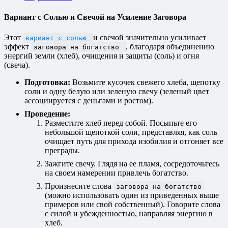
Вариант с Солью и Свечой на Усиление Заговора
Этот
и свечой значительно усиливает
вариант с солью
эффект
, благодаря объединению
заговора на богатство
энергий земли (хлеб), очищения и защиты (соль) и огня
(свеча).
Подготовка:
Возьмите кусочек свежего хлеба, щепотку
соли и одну белую или зеленую свечу (зеленый цвет
ассоциируется с деньгами и ростом).
Проведение:
Разместите хлеб перед собой. Посыпьте его
небольшой щепоткой соли, представляя, как соль
очищает путь для прихода изобилия и отгоняет все
преграды.
Зажгите свечу. Глядя на ее пламя, сосредоточьтесь
на своем намерении привлечь богатство.
Произнесите слова
заговора на богатство
(можно использовать один из приведенных выше
примеров или свой собственный). Говорите слова
с силой и убежденностью, направляя энергию в
хлеб.