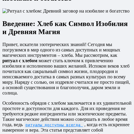
Введение: Хлеб как Символ Изобилия
и Древняя Магия
Привет, искатели эзотерических знаний! Сегодня мы
погрузимся в мир одного из самых доступных и мощных
магических инструментов – хлеба. Мы рассмотрим, как
ритуал с хлебом
может стать ключом к привлечению
изобилия и исполнению ваших желаний. Испокон веков хлеб
почитался как сакральный символ жизни, плодородия и
неиссякаемого достатка в самых разных культурах по всему
миру. Наряду с солью, он издревле считался не просто пищей,
а основой существования и благополучия, даром земли и
солнца.
Особенность обрядов с хлебом заключается в их удивительной
простоте и доступности для каждого. Для их проведения не
требуются редкие ингредиенты или экзотические предметы.
Такие магические действия можно совершать в любое время
года, ведь
, когда есть искреннее
ритуалы доступны всегда
намерение и вера. Эта статья представляет собой