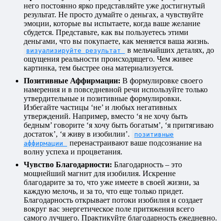
него постоянно ярко представляйте уже достигнутый
результат. Не просто думайте о деньгах, а чувствуйте
эмоции, которые вы испытаете, когда ваше желание
сбудется. Представьте, как вы пользуетесь этими
деньгами, что вы покупаете, как меняется ваша жизнь.
в мельчайших деталях, до
визуализируйте результат
ощущения реальности происходящего. Чем живее
картинка, тем быстрее она материализуется.
Позитивные Аффирмации:
В формулировке своего
намерения и в повседневной речи используйте только
утвердительные и позитивные формулировки.
Избегайте частицы ‘не’ и любых негативных
утверждений. Например, вместо ‘я не хочу быть
бедным’ говорите ‘я хочу быть богатым’, ‘я притягиваю
достаток’, ‘я живу в изобилии’.
позитивные
перенастраивают ваше подсознание на
аффирмации
волну успеха и процветания.
Чувство Благодарности:
Благодарность – это
мощнейший магнит для изобилия. Искренне
благодарите за то, что уже имеете в своей жизни, за
каждую мелочь, и за то, что еще только придет.
Благодарность открывает потоки изобилия и создает
вокруг вас энергетическое поле притяжения всего
самого лучшего. Практикуйте благодарность ежедневно.