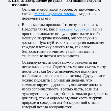
Шаг 3: Завершение ритуала – активация энергии
изобилия.
Отломите небольшой кусочек от заряженного
хлеба.
, медленно
съесть кусочек хлеба
пережевывая его.
Во время еды продолжайте визуализировать.
Представляйте, как с
вы не
каждым кусочком
просто поглощаете пищу, а принимаете в себя
мощную энергию изобилия, благополучия и
достатка. Чувствуйте, как эта энергия наполняет
каждую клеточку вашего тела, как ваше
благосостояние начинает увеличиваться, а
финансовые потоки открываются.
Остальную часть хлеба можно разломить на
несколько частей. Одну часть можно съесть сразу
после ритуала (это символическое принятие
изобилия и энергии в свою жизнь). Другую часть
можно поделить с близкими людьми, что
символизирует щедрость и умножение достатка
через сопричастность. Третью часть, если вы
чувствуете такую потребность, можно раскрошить
для птиц, таким образом отдавая часть энергии
природе и совершая акт бескорыстной отдачи,
который всегда возвращается.