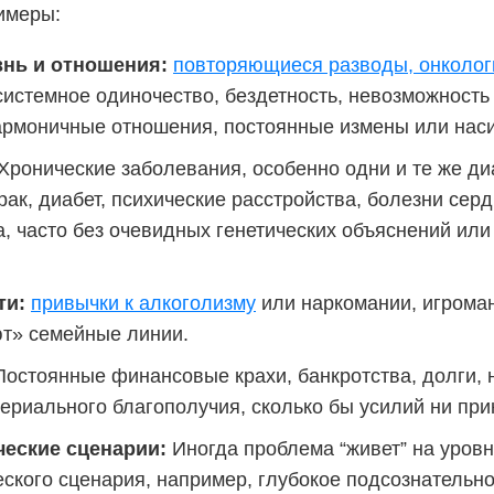
имеры:
знь и отношения:
повторяющиеся разводы, онколог
системное одиночество, бездетность, невозможность
гармоничные отношения, постоянные измены или наси
Хронические заболевания, особенно одни и те же ди
рак, диабет, психические расстройства, болезни серд
, часто без очевидных генетических объяснений или
ти:
привычки к алкоголизму
или наркомании, игроман
т» семейные линии.
остоянные финансовые крахи, банкротства, долги, 
териального благополучия, сколько бы усилий ни пр
еские сценарии:
Иногда проблема “живет” на уров
еского сценария, например, глубокое подсознатель