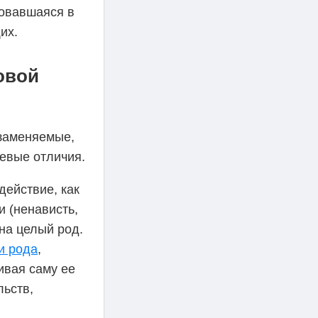
овавшаяся в
их.
овой
озаменяемые,
евые отличия.
действие, как
 (ненависть,
на целый род.
и рода
,
ивая саму ее
льств,