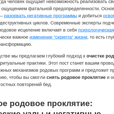
огда человек ощущает невозможность реализовать св
с ощущением фатальной предопределенности. Осно
 —
разорвать негативные программы
и добиться
осво
деструктивных циклов. Современные эксперты подче
одовое исцеление включает в себя
психологическая
чески важное
изменение “скрипта” жизни
, то есть гл
рансформацию.
дстве мы предлагаем глубокий подход к
очистке ро
 ритуальные практики. Этот пост станет вашим пров
жных механизмов родовых программ и предложит п
нию, чтобы вы смогли
снять родовое проклятие
и о
гостных повторений бед.
ое родовое проклятие:
еские узлы и негативные