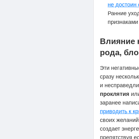
не достоин 
Ранние уход
признаками
Влияние н
рода, бло
Эти негативны
сразу несколь
и несправедли
проклятия
ил
заранее напис
приводить к к
своих желаний
создает энерг
препятствуя е