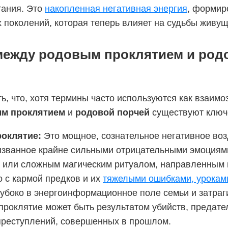
тания. Это
накопленная негативная энергия
, формир
х поколений, которая теперь влияет на судьбы живущ
между родовым проклятием и род
ь, что, хотя термины часто используются как взаим
м проклятием
и
родовой порчей
существуют ключ
роклятие:
Это мощное, сознательное негативное воз
ызванное крайне сильными отрицательными эмоциями
ь) или сложным магическим ритуалом, направленным 
 с кармой предков и их
тяжелыми ошибками, урокам
лубоко в энергоинформационное поле семьи и затраг
 проклятие может быть результатом убийств, предате
преступлений, совершенных в прошлом.