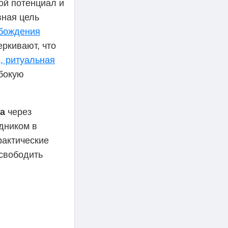
ой потенциал и
вная цель
бождения
ркивают, что
, ритуальная
убокую
да
через
одником в
рактические
свободить