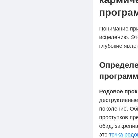
програ
Понимание п
исцелению. Эт
глубокие явле
Определе
програм
Родовое прок
деструктивные
поколение. Об
проступков пр
обид, закрепи
это
точка род