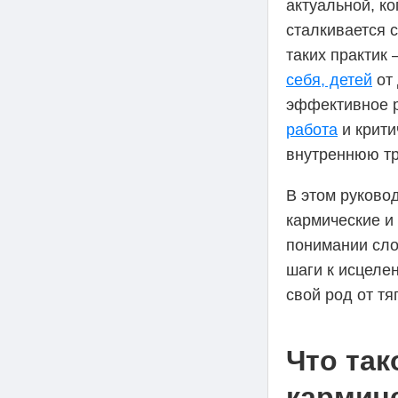
актуальной, к
сталкивается 
таких практик
себя, детей
от 
эффективное р
работа
и крити
внутреннюю т
В этом руково
кармические и
понимании сло
шаги к исцеле
свой род от тя
Что так
кармич