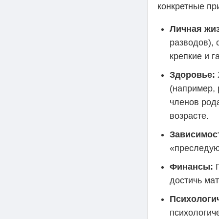
конкретные пр
Личная жи
разводов), 
крепкие и 
Здоровье:
(например, 
членов рода
возрасте.
Зависимос
«преследую
Финансы:
П
достичь ма
Психологич
психологич