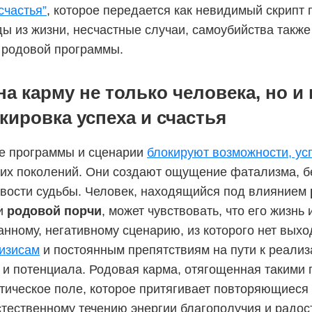
счастья”
, которое передается как невидимый скрипт 
ы из жизни, несчастные случаи, самоубийства также
 родовой программы.
а карму не только человека, но и 
кировка успеха и счастья
е программы и сценарии
блокируют возможности, ус
ких поколений. Они создают ощущение фатализма, 
вости судьбы. Человек, находящийся под влиянием
и
родовой порчи
, может чувствовать, что его жизнь 
анному, негативному сценарию, из которого нет выхо
ризисам
и постоянным препятствиям на пути к реализ
 и потенциала. Родовая карма, отягощенная такими
етическое поле, которое притягивает повторяющиеся
стественному течению энергии благополучия и радос