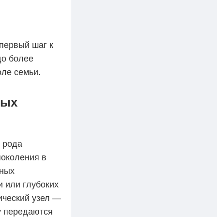
 первый шаг к
до более
оле семьи.
ных
о рода
поколения в
зных
и или глубоких
ический узел —
ву передаются