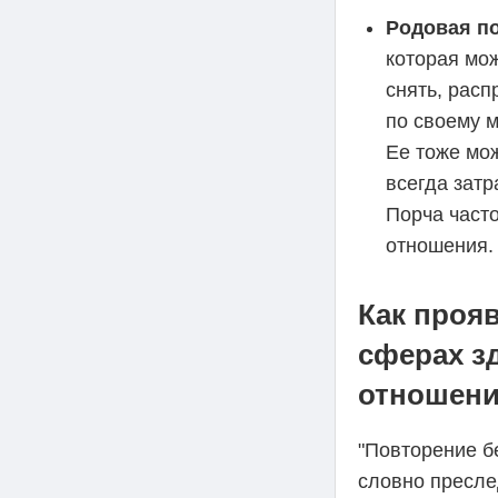
Родовая по
которая мож
снять, расп
по своему м
Ее тоже мож
всегда затр
Порча част
отношения.
Как проя
сферах з
отношен
"Повторение б
словно пресле