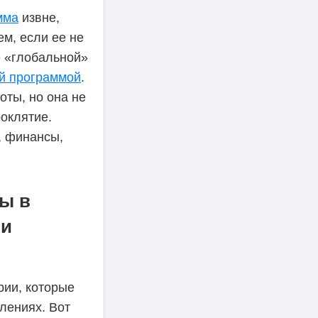
мма
извне,
ем, если ее не
е «глобальной»
й программой
.
оты, но она не
роклятие.
, финансы,
ы в
 и
рии, которые
лениях. Вот