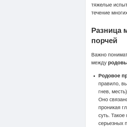
тяжелые испы
течение многи
Разница 
порчей
Важно понимат
между
родовы
Родовое п
правило, в
гнев, мест
Оно связано
проникая г
суть. Такое
серьезных 