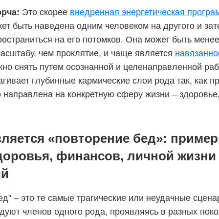
рча:
Это скорее
внедренная энергетическая програ
ет быть наведена одним человеком на другого и зат
ространиться на его потомков. Она может быть мене
асштабу, чем проклятие, и чаще является
навязанно
но снять путем осознанной и целенаправленной раб
агивает глубинные кармические слои рода так, как п
о направлена на конкретную сферу жизни – здоровье
вляется «повторение бед»: пример
доровья, финансов, личной жизни
ий
ед" – это те самые трагические или неудачные сцена
дуют членов одного рода, проявляясь в разных поко