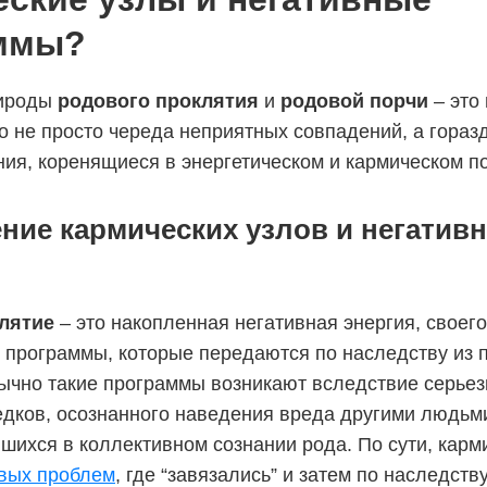
ммы?
рироды
родового проклятия
и
родовой порчи
– это
о не просто череда неприятных совпадений, а гораз
ния, коренящиеся в энергетическом и кармическом п
ние кармических узлов и негатив
м
лятие
– это накопленная негативная энергия, своег
 программы, которые передаются по наследству из 
ычно такие программы возникают вследствие серье
едков, осознанного наведения вреда другими людьм
вшихся в коллективном сознании рода. По сути, карм
овых проблем
, где “завязались” и затем по наследст