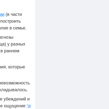
ии
(в части
 построить
лие в семье.
агнозы
ца) у разных
 в раннем
ия, которые
невозможность
икладывалось.
не убеждений и
ное ощущение
“я