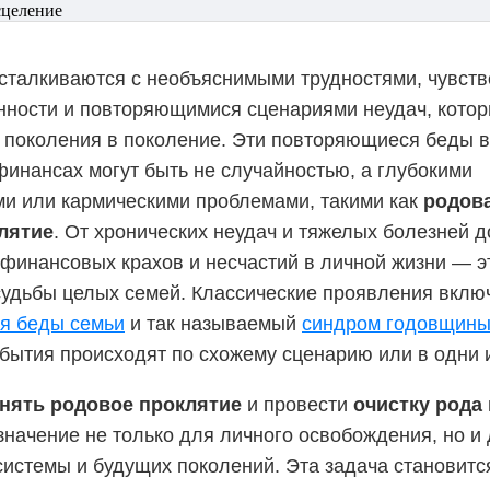
 сталкиваются с необъяснимыми трудностями, чувст
ности и повторяющимися сценариями неудач, котор
 поколения в поколение. Эти повторяющиеся беды в
финансах могут быть не случайностью, а глубокими
ми или кармическими проблемами, такими как
родов
лятие
. От хронических неудач и тяжелых болезней д
 финансовых крахов и несчастий в личной жизни — 
удьбы целых семей. Классические проявления вклю
я беды семьи
и так называемый
синдром годовщин
обытия происходят по схожему сценарию или в одни и
нять родовое проклятие
и провести
очистку рода
значение не только для личного освобождения, но и
системы и будущих поколений. Эта задача становитс