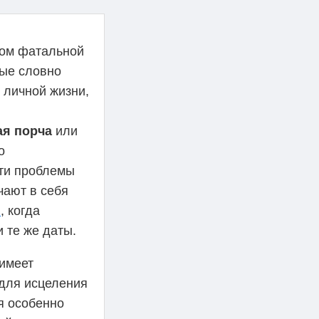
вом фатальной
ые словно
 личной жизни,
ая порча
или
о
эти проблемы
чают в себя
ы
, когда
 те же даты.
имеет
 для исцеления
я особенно