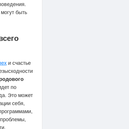
поведения.
 могут быть
всего
пех
и счастье
безысходности
родового
идет по
да. Это может
ации себя,
 программами,
 проблемы,
ти.