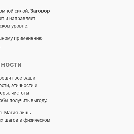
омной силой.
Заговор
ет и направляет
ском уровне.
пешному применению
.
нности
 решит все ваши
сти, этичности и
еры, чистоты
обы получить выгоду.
я. Магия лишь
ых шагов в физическом