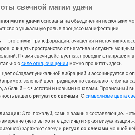
оты свечной магии удачи
чная магия удачи
основаны на объединении нескольких мо
ает свою уникальную роль в процессе манифестации:
 — это стихия трансформации, очищения и источник колосс
арое, очищать пространство от негатива и служить мощным
еланий. Пламя свечи действует как проводник, направляя 
етально о
силе огня, очищении
можно прочитать здесь.
цвет обладает уникальной вибрацией и ассоциируется с 
Например, зеленый цвет традиционно связывают с финанса
ю, а белый – с чистотой и новыми началами. Правильный в
нность вашего
ритуал со свечами
. О
символизме цвета св
лизация:
Это, пожалуй, самые важные составляющие. Четк
мерение (чего вы хотите достичь) и яркая визуализация ж
произошло) заряжают свечу и
ритуал со свечами
мощнейшей