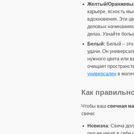
Желтый/Оранжевы
карьере, ясность мы
вдохновения. Эти ц
деловых начинаниях,
делах. Узнайте боль
Белый:
Белый – это
удачи. Он универса
нужного цвета или в
очищает пространст
универсален
в магич
Как правильно
Чтобы ваш
свечная ма
свечи:
Новизна:
Свеча долж
она не несет в себе