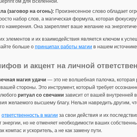
ueprint’ом для Вселенной.
а (заговор на огонь):
Произнесенное слово обладает огр
росто набор слов, а магическая формула, которая фокусиру
го намерения. Она закрепляет ваше желание на энергетиче
их элементов и их взаимодействия является ключом к ус
знайте больше о
принципах работы магии
в нашем источнике
ифов и акцент на личной ответстве
вечная магия удачи
— это не волшебная палочка, которая
вашей стороны. Это инструмент, который требует осознанно
х любого
ритуал со свечами
зависит от вашей внутренней в
вия желаемого высшему благу. Нельзя навредить другим, чт
е
ответственность в магии
за свои действия и их последстви
т энергии, но не отменяет необходимости ваших собственн
к компас и ускоритель, а не как замену пути.