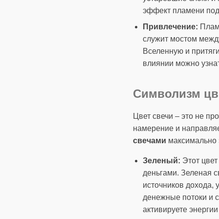
эффект пламени под
Привлечение:
Пламя
служит мостом межд
Вселенную и притяг
влиянии можно узна
Символизм цв
Цвет свечи – это не п
намерение и направляе
свечами
максимально
Зеленый:
Этот цвет
деньгами. Зеленая 
источников дохода, 
денежные потоки и с
активируете энергии