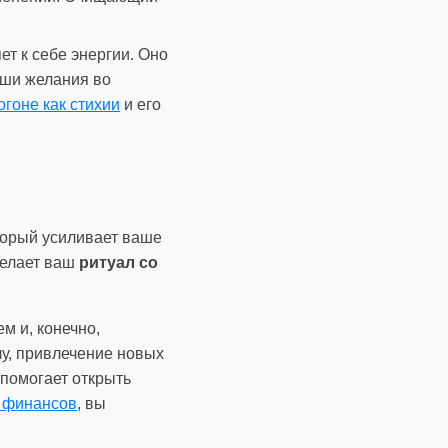
т к себе энергии. Оно
аши желания во
огоне как стихии
и его
торый усиливает ваше
делает ваш
ритуал со
м и, конечно,
у, привлечение новых
 помогает открыть
 финансов
, вы