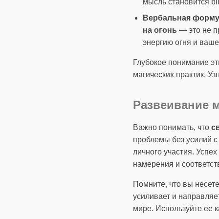
мысль становится bl
Вербальная формул
на огонь
— это не п
энергию огня и ваше
Глубокое понимание эт
магических практик. У
Развеивание м
Важно понимать, что
с
проблемы без усилий с 
личного участия. Успе
намерения и соответст
Помните, что вы несет
усиливает и направляе
мире. Используйте ее ка