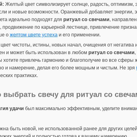
й:
Желтый цвет символизирует солнце, радость, оптимизм, э
сли и новые возможности. Оранжевый добавляет энергии, э
вета идеально подходят для
ритуал со свечами
, направлен
 продвижение по карьерной лестнице, привлечение призна
ше о
желтом цвете успеха
и его применении.
 цвет чистоты, истины, новых начал, очищения от негатива
лен и может быть использован в любом
ритуал со свечами
,
ы хотите привлечь гармонию и благополучие во все сферы 
во и намерение, делая его более мощным и чистым. Не зря
еских практиках.
 выбрать свечу для ритуал со свеч
гия удачи
был максимально эффективным, уделите внима
на быть новой, не использованной ранее для других целей.
 чужих энергий и полностью готова к вашему намерению.