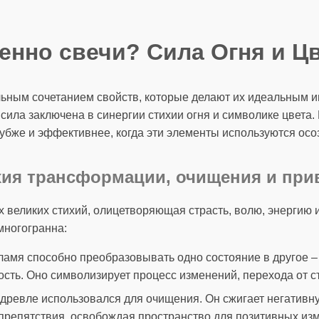
енно свечи? Сила Огня и Ц
ьным сочетанием свойств, которые делают их идеальным 
 сила заключена в синергии стихии огня и символике цвета
убже и эффективнее, когда эти элементы используются осо
хия трансформации, очищения и при
х великих стихий, олицетворяющая страсть, волю, энергию 
ногогранна:
амя способно преобразовывать одно состояние в другое – 
сть. Оно символизирует процесс изменений, перехода от ст
древле использовался для очищения. Он сжигает негативн
 препятствия, освобождая пространство для позитивных и