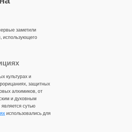
она
впервые заметили
я, использующего
ициях
ых культурах и
прорицаниях, защитных
овых алхимиков, от
еским и духовным
 является сутью
иях
использовались для