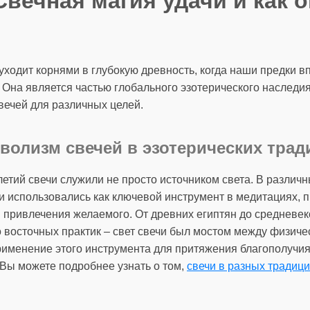
Свечная магия удачи и как 
уходит корнями в глубокую древность, когда наши предки 
. Она является частью глобального эзотерического наследи
вечей для различных целей.
волизм свечей в эзотерических трад
етий свечи служили не просто источником света. В различн
и использовались как ключевой инструмент в медитациях, 
я привлечения желаемого. От древних египтян до средневек
о восточных практик – свет свечи был мостом между физич
именение этого инструмента для притяжения благополучия
 Вы можете подробнее узнать о том,
свечи в разных традиц