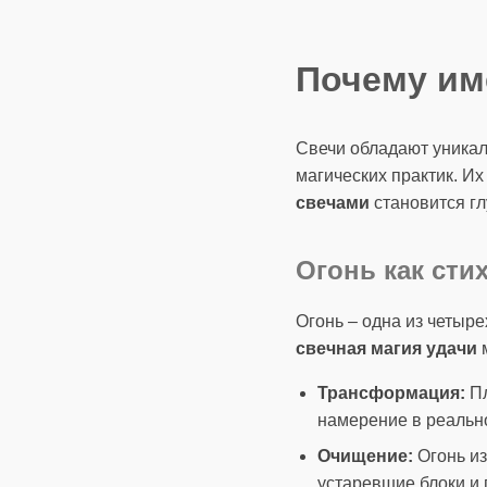
Почему им
Свечи обладают уникал
магических практик. Их
свечами
становится гл
Огонь как сти
Огонь – одна из четыре
свечная магия удачи
м
Трансформация:
Пл
намерение в реально
Очищение:
Огонь из
устаревшие блоки и