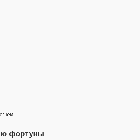
 огнем
нию фортуны