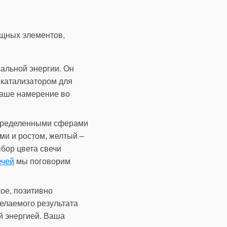
щных элементов,
альной энергии. Он
 катализатором для
ваше намерение во
определенными сферами
ми и ростом, желтый –
ыбор цвета свечи
ечей
мы поговорим
ое, позитивно
елаемого результата
 энергией. Ваша