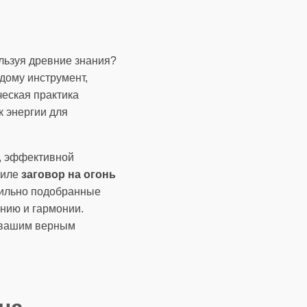
ользуя древние знания?
дому инструмент,
ческая практика
к энергии для
, эффективной
 силе
заговор на огонь
вильно подобранные
анию и гармонии.
я вашим верным