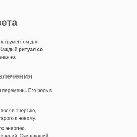
вета
инструментом для
. Каждый
ритуал со
знанно.
влечения
и перемены. Его роль в
воск в энергию,
арого к новому.
ую энергию,
зменений. Очищающий