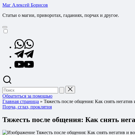
Перейти
Маг Алексей Борисов
к
Статьи о магии, приворотах, гаданиях, порчах и другое.
содержимому
Whatsapp
Telegram
YouTube
Поиск
для:
Обратиться за помощью
Главная страница
»
Тяжесть после общения: Как снять негатив 
Опубликовано
Порча, сглаз, проклятия
в
Тяжесть после общения: Как снять нег