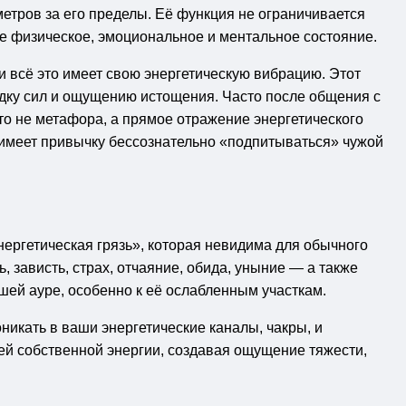
метров за его пределы. Её функция не ограничивается
е физическое, эмоциональное и ментальное состояние.
всё это имеет свою энергетическую вибрацию. Этот
дку сил и ощущению истощения. Часто после общения с
 Это не метафора, а прямое отражение энергетического
 имеет привычку бессознательно «подпитываться» чужой
энергетическая грязь», которая невидима для обычного
, зависть, страх, отчаяние, обида, уныние — а также
шей ауре, особенно к её ослабленным участкам.
оникать в ваши энергетические каналы, чакры, и
ей собственной энергии, создавая ощущение тяжести,