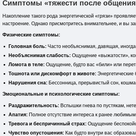
Симптомы «тяжести после общения»
Накопление такого рода энергетической «грязи» проявляе
настроение. Однако присмотритесь внимательнее, и вы з
Физические симптомы:
Головная боль:
Часто необъяснимая, давящая, иногда 
Необъяснимая слабость:
Ощущение «выжатости», когд
Ломота в теле:
Ощущение, будто вас «били» или перета
Тошнота или дискомфорт в животе:
Энергетические б
Нарушения сна:
Бессонница, прерывистый сон, кошмар
Эмоциональные и психологические симптомы:
Раздражительность:
Вспышки гнева по пустякам, нет
Апатия:
Полное отсутствие интереса к ранее любимым 
Тревога и беспричинный страх:
Ощущение беспокойст
Чувство опустошения:
Как будто внутри вас образова