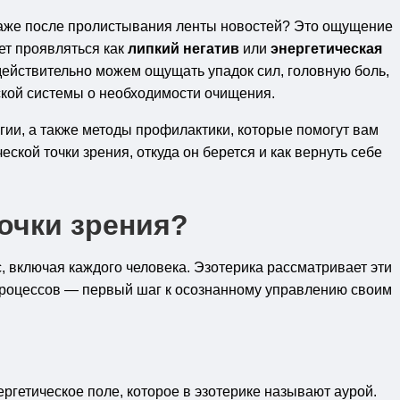
даже после пролистывания ленты новостей? Это ощущение
ет проявляться как
липкий негатив
или
энергетическая
действительно можем ощущать упадок сил, головную боль,
еской системы о необходимости очищения.
ии, а также методы профилактики, которые помогут вам
ской точки зрения, откуда он берется и как вернуть себе
точки зрения?
с, включая каждого человека. Эзотерика рассматривает эти
 процессов — первый шаг к осознанному управлению своим
ргетическое поле, которое в эзотерике называют аурой.