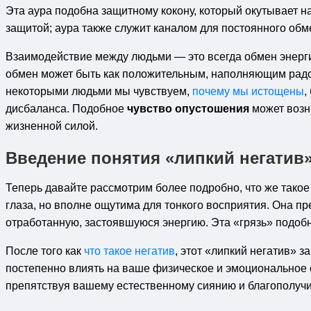
Эта аура подобна защитному кокону, который окутывает н
защитой; аура также служит каналом для постоянного об
Взаимодействие между людьми — это всегда обмен энерги
обмен может быть как положительным, наполняющим радос
некоторыми людьми мы чувствуем,
почему мы истощены
,
дисбаланса. Подобное
чувство опустошения
может возн
жизненной силой.
Введение понятия «липкий негатив
Теперь давайте рассмотрим более подробно, что же тако
глаза, но вполне ощутима для тонкого восприятия. Она пр
отработанную, застоявшуюся энергию. Эта «грязь» подобн
После того как
что такое негатив
, этот «липкий негатив» 
постепенно влиять на ваше физическое и эмоциональное 
препятствуя вашему естественному сиянию и благополуч