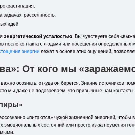
прокрастинация.
а задачах, рассеянность.
вых идей.
ся
энергетической усталостью
. Вы чувствуете себя «выж
ов после контакта с людьми или посещения определенных ме
стощения энергии
лежат в основе этих ощущений, позволяе
ва»: От кого мы «заражаем
, важно осознать, откуда он берется. Знание источников по
асто мы даже не подозреваем, что привычные нам контакты
мпиры»
еосознанно «питаются» чужой жизненной энергией, чтобы в
ых эмоциональных состояний или просто из-за неумения ген
имыми.