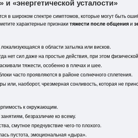
 и «энергетической усталости»
тся в широком спектре симптомов, которые могут быть оши
аметите характерные признаки
тяжести после общения
и
э
локализующаяся в области затылка или висков.
а нет сил даже на простые действия, при этом физической 
скивали тяжести, особенно в плечах и шее.
локи часто проявляются в районе солнечного сплетения.
ы или, наоборот, чрезмерная сонливость, которая не прино
ерпимость к окружающим.
занятиям, безразличие ко всему.
ва, смутное предчувствие чего-то плохого.
лась пустота, эмоциональная «дыра».