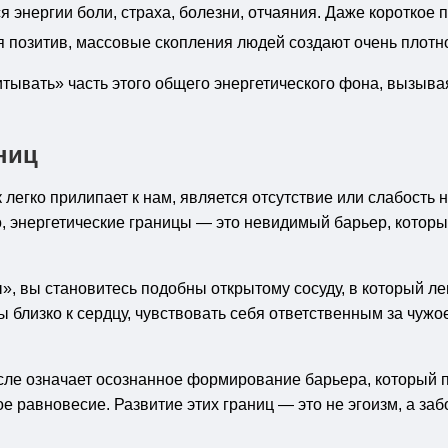
я энергии боли, страха, болезни, отчаяния. Даже короткое
позитив, массовые скопления людей создают очень плотное
питывать» часть этого общего энергетического фона, вызы
ниц
 легко прилипает к нам, является отсутствие или слабость
, энергетические границы — это невидимый барьер, котор
», вы становитесь подобны открытому сосуду, в который л
близко к сердцу, чувствовать себя ответственным за чужо
ле означает осознанное формирование барьера, который 
 равновесие. Развитие этих границ — это не эгоизм, а за