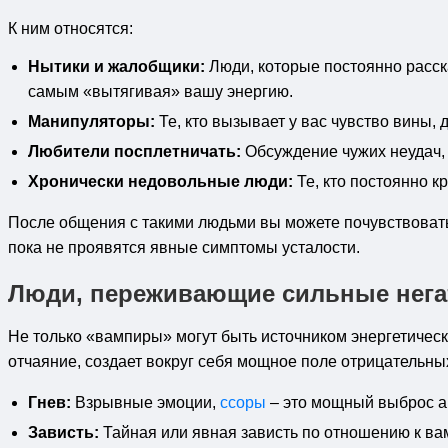
К ним относятся:
Нытики и жалобщики:
Люди, которые постоянно расска
самым «вытягивая» вашу энергию.
Манипуляторы:
Те, кто вызывает у вас чувство вины, 
Любители посплетничать:
Обсуждение чужих неудач, 
Хронически недовольные люди:
Те, кто постоянно кр
После общения с такими людьми вы можете почувствовать
пока не проявятся явные симптомы усталости.
Люди, переживающие сильные нег
Не только «вампиры» могут быть источником энергетическо
отчаяние, создает вокруг себя мощное поле отрицательны
Гнев:
Взрывные эмоции,
ссоры
– это мощный выброс аг
Зависть:
Тайная или явная зависть по отношению к вам