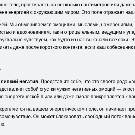
аше тело, простираясь на несколько сантиметров или даже 
мена энергией с окружающим миром. Это поле отражает наш
ей. Мы обмениваемся эмоциями, мыслями, намерениями, и 
тью и вдохновением, так и отрицательным, ведущим к упа
 буквально чувствуем, как будто из нас выкачали все соки.
икать даже после короткого контакта, если ваш собеседник
»
е
липкий негатив
. Представьте себе, что это своего рода «
едставляет собой сгустки чужих негативных эмоций — злость
о энергетической пыли или даже смоле прикрепляется к ва
закрепляется на вашем энергетическом поле, он начинает пр
самочувствие. Он может блокировать свободный поток ваш
ию.