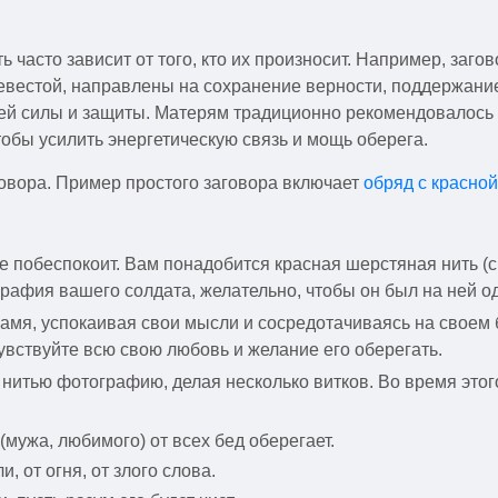
 часто зависит от того, кто их произносит. Например, заг
евестой, направлены на сохранение верности, поддержани
ней силы и защиты. Матерям традиционно рекомендовалось
тобы усилить энергетическую связь и мощь оберега.
говора. Пример простого заговора включает
обряд с красно
не побеспокоит. Вам понадобится красная шерстяная нить (
графия вашего солдата, желательно, чтобы он был на ней о
ламя, успокаивая свои мысли и сосредотачиваясь на своем
увствуйте всю свою любовь и желание его оберегать.
итью фотографию, делая несколько витков. Во время этог
 (мужа, любимого) от всех бед оберегает.
, от огня, от злого слова.