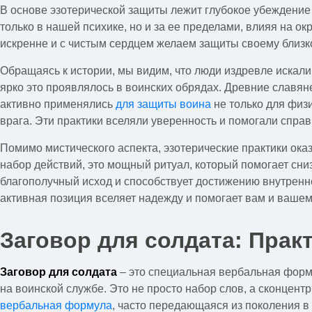
В основе эзотерической защиты лежит глубокое убеждение
только в нашей психике, но и за ее пределами, влияя на 
искренне и с чистым сердцем желаем защиты своему близк
Обращаясь к истории, мы видим, что люди издревле искал
ярко это проявлялось в воинских обрядах. Древние славян
активно применялись
для защиты воина
не только для физ
врага. Эти практики вселяли уверенность и помогали справ
Помимо мистического аспекта, эзотерические практики ока
набор действий, это мощный ритуал, который помогает сни
благополучный исход и способствует достижению внутренне
активная позиция вселяет надежду и помогает вам и вашем
Заговор для солдата: Прак
Заговор для солдата
– это специальная вербальная форм
на воинской службе. Это не просто набор слов, а сконцентр
вербальная формула
, часто передающаяся из поколения в