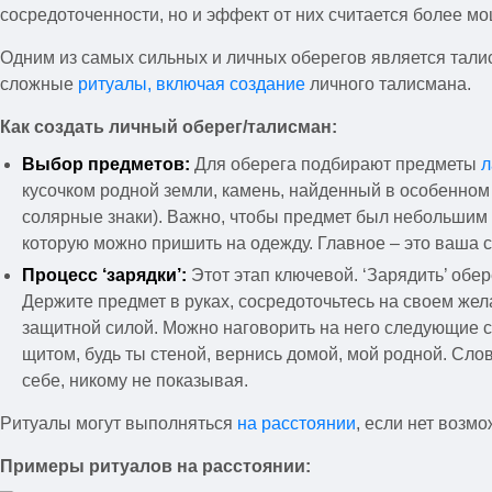
сосредоточенности, но и эффект от них считается более м
Одним из самых сильных и личных оберегов является тали
сложные
ритуалы, включая создание
личного талисмана.
Как создать личный оберег/талисман:
Выбор предметов:
Для оберега подбирают предметы
л
кусочком родной земли, камень, найденный в особенном
солярные знаки). Важно, чтобы предмет был небольшим 
которую можно пришить на одежду. Главное – это ваша с
Процесс ‘зарядки’:
Этот этап ключевой. ‘Зарядить’ обе
Держите предмет в руках, сосредоточьтесь на своем жел
защитной силой. Можно наговорить на него следующие сло
щитом, будь ты стеной, вернись домой, мой родной. Слов
себе, никому не показывая.
Ритуалы могут выполняться
на расстоянии
, если нет возм
Примеры ритуалов на расстоянии: