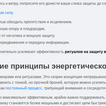
ь к ветру, попросите его донести ваши слова защиты до сол
ую силу
.
тью обходить препятствия и исцелением.
жную опору и плодородие.
 от негатива и мощную защиту.
 передвижения и передачу информации.
ачительно усиливает эффективность
ритуалов на защиту 
кие принципы энергетическ
оворами или ритуалами. Это скорее концепция непрерывно
сравнить с тонкой, но прочной броней, которую можно усил
как
постоянный процесс
, требующий внимания и сосредото
ло максимально эффективным, крайне важно поддерживать с
овеку становятся более мощными и достигают цели быстрее