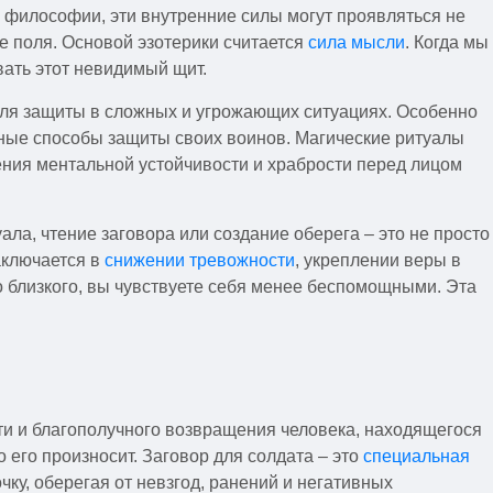
 философии, эти внутренние силы могут проявляться не
е поля. Основой эзотерики считается
сила мысли
. Когда мы
ать этот невидимый щит.
для защиты в сложных и угрожающих ситуациях. Особенно
льные способы защиты своих воинов. Магические ритуалы
ения ментальной устойчивости и храбрости перед лицом
ла, чтение заговора или создание оберега – это не просто
аключается в
снижении тревожности
, укреплении веры в
о близкого, вы чувствуете себя менее беспомощными. Эта
и и благополучного возвращения человека, находящегося
 его произносит. Заговор для солдата – это
специальная
ку, оберегая от невзгод, ранений и негативных