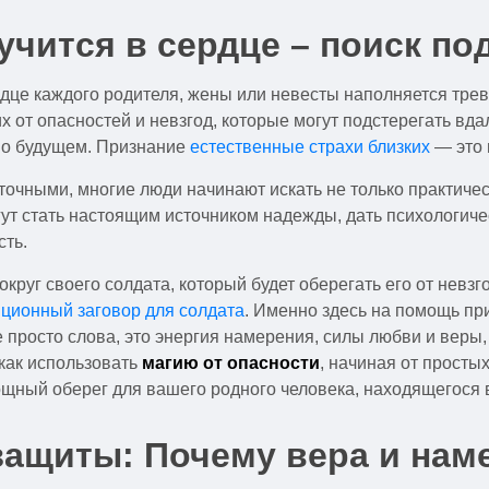
тучится в сердце – поиск п
рдце каждого родителя, жены или невесты наполняется трев
х от опасностей и невзгод, которые могут подстерегать вд
о о будущем. Признание
естественные страхи близких
— это 
точными, многие люди начинают искать не только практиче
огут стать настоящим источником надежды, дать психологи
сть.
круг своего солдата, который будет оберегать его от невзг
ционный заговор для солдата
. Именно здесь на помощь п
е просто слова, это энергия намерения, силы любви и веры,
как использовать
магию от опасности
, начиная от прост
мощный оберег для вашего родного человека, находящегося 
защиты: Почему вера и на