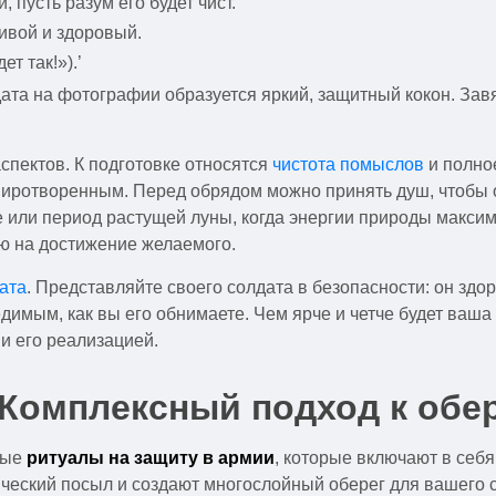
и, пусть разум его будет чист.
живой и здоровый.
т так!»).’
лдата на фотографии образуется яркий, защитный кокон. За
.
спектов. К подготовке относятся
чистота помыслов
и полное
ротворенным. Перед обрядом можно принять душ, чтобы очи
 или период растущей луны, когда энергии природы макси
ию на достижение желаемого.
ата
. Представляйте своего солдата в безопасности: он здо
димым, как вы его обнимаете. Чем ярче и четче будет ваша
и его реализацией.
 Комплексный подход к обе
ные
ритуалы на защиту в армии
, которые включают в себя
ческий посыл и создают многослойный оберег для вашего с