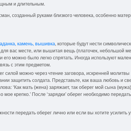
ощным и длительным.
сман, созданный руками близкого человека, особенно мате
аданка, камень, вышивка
, которые будут нести символичес
 для вас месте, или вышитая вещь (платочек, небольшой ме
и его можно было легко спрятать. Иногда используют мале
вязь с этим предметом.
рег силой можно через чтение заговора, искренней молитв
ании защитить солдата. Представьте, как ваша любовь и све
ва: ‘Как мать (жена) заряжает, так оберег мой сына (мужа)
о мое крепко.’ После ‘зарядки’ оберег необходимо передать
ожности передать оберег лично или если вы хотите усилить