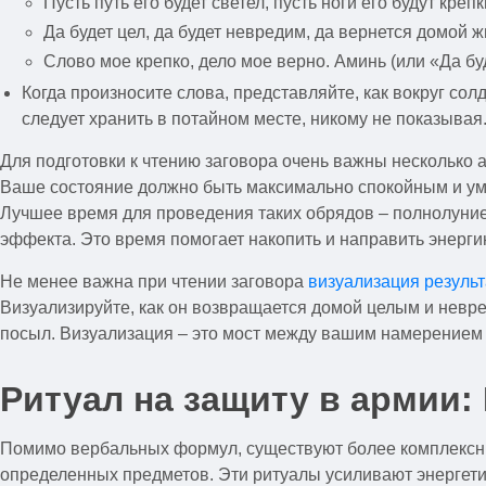
Пусть путь его будет светел, пусть ноги его будут крепк
Да будет цел, да будет невредим, да вернется домой 
Слово мое крепко, дело мое верно. Аминь (или «Да буде
Когда произносите слова, представляйте, как вокруг со
следует хранить в потайном месте, никому не показывая
Для подготовки к чтению заговора очень важны несколько а
Ваше состояние должно быть максимально спокойным и уми
Лучшее время для проведения таких обрядов – полнолуние
эффекта. Это время помогает накопить и направить энерг
Не менее важна при чтении заговора
визуализация результ
Визуализируйте, как он возвращается домой целым и невре
посыл. Визуализация – это мост между вашим намерением 
Ритуал на защиту в армии:
Помимо вербальных формул, существуют более комплекс
определенных предметов. Эти ритуалы усиливают энергети