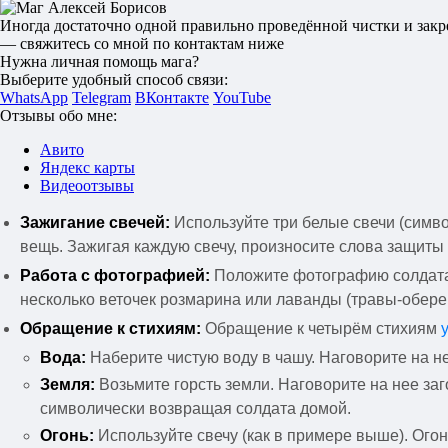
Иногда достаточно одной правильно проведённой чистки и закре
— свяжитесь со мной по контактам ниже
Нужна личная помощь мага?
Выберите удобный способ связи:
WhatsApp
Telegram
ВКонтакте
YouTube
Отзывы обо мне:
Авито
Яндекс карты
Видеоотзывы
Зажигание свечей:
Используйте три белые свечи (симво
вещь. Зажигая каждую свечу, произносите слова защиты 
Работа с фотографией:
Положите фотографию солдата н
несколько веточек розмарина или лаванды (травы-обере
Обращение к стихиям:
Обращение к четырём стихиям
Вода:
Наберите чистую воду в чашу. Наговорите на не
Земля:
Возьмите горсть земли. Наговорите на нее заг
символически возвращая солдата домой.
Огонь:
Используйте свечу (как в примере выше). Огон