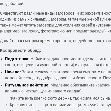
воздействий.
Существуют различные виды заговоров, и их эффективность
одним из самых сильных. Заговоры, читаемые женой или н
также может читать заговоры для усиления своей внутрен
(например, его ложку, фотографию или предмет одежды), ч
Давайте рассмотрим пример простого, но действенного за
Как провести обряд:
Подготовка:
Найдите уединенное место, где вас никто 
света, очищения и духовной энергии) и актуальная фото
Начало:
Зажгите свечу. Некоторое время смотрите на п
пожелайте солдату добра, здоровья и безопасности. Поч
Ритуальное действие:
Медленно обвязывайте красной н
вариацию, исходящую из вашего сердца):
‘Как эта нить крепко фото держит, так и сила моя сына
Красная нить – защита невидимая, щит могучий, от пули