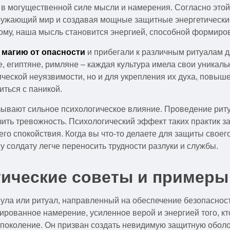
 в могущественной силе мысли и намерения. Согласно этой
окружающий мир и создавая мощные защитные энергетически
ому, наша мысль становится энергией, способной формиров
и
магию от опасности
и прибегали к различным ритуалам 
е, египтяне, римляне – каждая культура имела свои уника
ической неуязвимости, но и для укрепления их духа, повыш
иться с паникой.
зывают сильное психологическое влияние. Проведение ритуа
зить тревожность. Психологический эффект таких практик з
го спокойствия. Когда вы что-то делаете для защиты своег
у солдату легче переносить трудности разлуки и службы.
тические советы и примеры
ула или ритуал, направленный на обеспечение безопасност
ированное намерение, усиленное верой и энергией того, кто
 поколение. Он призван создать невидимую защитную оболоч