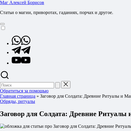
Перейти
Маг Алексей Борисов
к
Статьи о магии, приворотах, гаданиях, порчах и другое.
содержимому
Whatsapp
Telegram
YouTube
Поиск
для:
Обратиться за помощью
Главная страница
»
Заговор для Солдата: Древние Ритуалы и Ма
Опубликовано
Обряды, ритуалы
в
Заговор для Солдата: Древние Ритуалы 