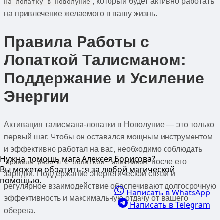
, который будет активно работать
на лопатку в новолуние
на привлечение желаемого в вашу жизнь.
Правила Работы с
Лопаткой Талисманом:
Поддержание и Усиление
Энергии
Активация талисмана-лопатки в Новолуние — это только
первый шаг. Чтобы он оставался мощным инструментом
и эффективно работал на вас, необходимо соблюдать
Нужна помощь мага Алексея Борисова?
после его
правила работы с лопаткой талисманом
Вы можете обратиться за любой магической
зарядки. Поддержание энергетической связи и
помощью.
регулярное взаимодействие обеспечивают долгосрочную
Написать в WhatsApp
эффективность и максимальную отдачу от вашего
Написать в Telegram
оберега.