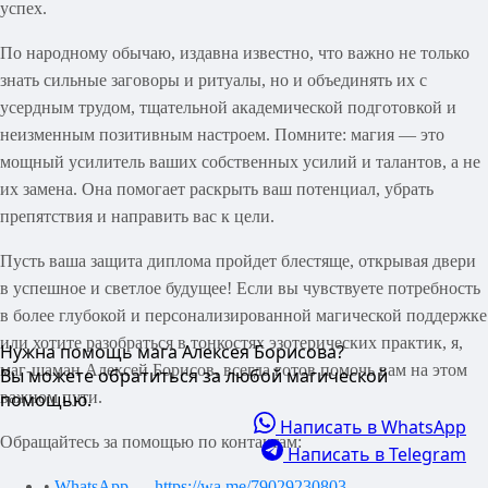
успех.
По народному обычаю, издавна известно, что важно не только
знать сильные заговоры и ритуалы, но и объединять их с
усердным трудом, тщательной академической подготовкой и
неизменным позитивным настроем. Помните: магия — это
мощный усилитель ваших собственных усилий и талантов, а не
их замена. Она помогает раскрыть ваш потенциал, убрать
препятствия и направить вас к цели.
Пусть ваша защита диплома пройдет блестяще, открывая двери
в успешное и светлое будущее! Если вы чувствуете потребность
в более глубокой и персонализированной магической поддержке
или хотите разобраться в тонкостях эзотерических практик, я,
Нужна помощь мага Алексея Борисова?
маг-шаман Алексей Борисов, всегда готов помочь вам на этом
Вы можете обратиться за любой магической
важном пути.
помощью.
Написать в WhatsApp
Обращайтесь за помощью по контактам:
Написать в Telegram
•
WhatsApp — https://wa.me/79029230803