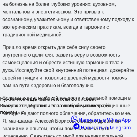
на болезнь на более глубоких уровнях: духовном,
ментальном и энергетическом. Это призыв к
осознанному, уважительному и ответственному подходу к
эзотерическим практикам, всегда в гармонии с
традиционной медициной.
Пришло время открыть для себя силу своего
внутреннего целителя, развить веру в возможность
самоисцеления и обрести истинную гармонию тела и
духа. Исследуйте свой внутренний потенциал, доверяйте
своей интуиции и позвольте древней мудрости помочь
вам на пути к здоровью и благополучию.
Если вы ищете глубокой мудрости и реальной помощи в
Нужна помощь мага Алексея Борисова?
Вы можете обратиться за любой магической
вопросах здоровья и благополучия, если традиционные
помощью.
методы не дают полного облегчения, обратитесь ко мне.
Написать в WhatsApp
Я, маг-шаман Алексей Борисов, обладаю древними
Написать в Telegram
знаниями и опытом, чтобы помочь вам на пути к
исцелению. Свяжитесь со мной для индивидуальной