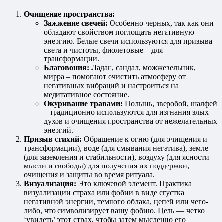
Очищение пространства:
Зажжение свечей:
Особенно черных, так как они
обладают свойством поглощать негативную
энергию. Белые свечи используются для призыва
света и чистоты, фиолетовые – для
трансформации.
Благовония:
Ладан, сандал, можжевельник,
мирра – помогают очистить атмосферу от
негативных вибраций и настроиться на
медитативное состояние.
Окуривание травами:
Полынь, зверобой, шалфей
– традиционно используются для изгнания злых
духов и очищения пространства от нежелательных
энергий.
Призыв стихий:
Обращение к огню (для очищения и
трансформации), воде (для смывания негатива), земле
(для заземления и стабильности), воздуху (для ясности
мысли и свободы) для получения их поддержки,
очищения и защиты во время ритуала.
Визуализация:
Это ключевой элемент. Практика
визуализации страха или фобии в виде сгустка
негативной энергии, темного облака, цепей или чего-
либо, что символизирует вашу фобию. Цель — четко
‘увидеть’ этот страх, чтобы затем мысленно его