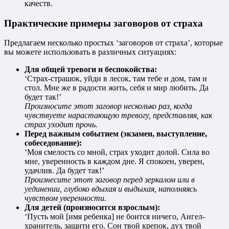
качеств.
Практические примеры заговоров от страха
Предлагаем несколько простых ‘заговоров от страха’, которые
вы можете использовать в различных ситуациях:
Для общей тревоги и беспокойства:
‘Страх-страшок, уйди в лесок, там тебе и дом, там и
стол. Мне же в радости жить, себя и мир любить. Да
будет так!’
Произносите этот заговор несколько раз, когда
чувствуете нарастающую тревогу, представляя, как
страх уходит прочь.
Перед важным событием (экзамен, выступление,
собеседование):
‘Моя смелость со мной, страх уходит долой. Сила во
мне, уверенность в каждом дне. Я спокоен, уверен,
удачлив. Да будет так!’
Произнесите этот заговор перед зеркалом или в
уединении, глубоко вдыхая и выдыхая, наполняясь
чувством уверенности.
Для детей (произносится взрослым):
‘Пусть мой [имя ребенка] не боится ничего, Ангел-
хранитель, защити его. Сон твой крепок, дух твой