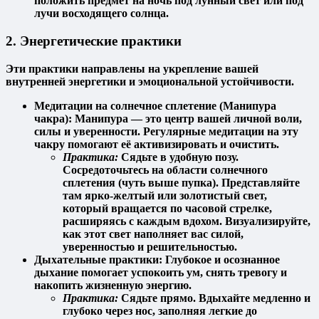
положить предмет на ночь под лунный свет или под
лучи восходящего солнца.
2. Энергетические практики
Эти практики направлены на укрепление вашей
внутренней энергетики и эмоциональной устойчивости.
Медитации на солнечное сплетение (Манипура
чакра):
Манипура — это центр вашей личной воли,
силы и уверенности. Регулярные медитации на эту
чакру помогают её активизировать и очистить.
Практика:
Сядьте в удобную позу.
Сосредоточьтесь на области солнечного
сплетения (чуть выше пупка). Представляйте
там ярко-желтый или золотистый свет,
который вращается по часовой стрелке,
расширяясь с каждым вдохом. Визуализируйте,
как этот свет наполняет вас силой,
уверенностью и решительностью.
Дыхательные практики:
Глубокое и осознанное
дыхание помогает успокоить ум, снять тревогу и
накопить жизненную энергию.
Практика:
Сядьте прямо. Вдыхайте медленно и
глубоко через нос, заполняя легкие до