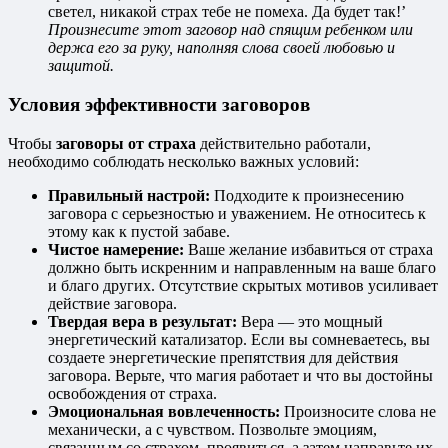
светел, никакой страх тебе не помеха. Да будет так!’
Произнесите этот заговор над спящим ребенком или
держа его за руку, наполняя слова своей любовью и
защитой.
Условия эффективности заговоров
Чтобы
заговоры от страха
действительно работали,
необходимо соблюдать несколько важных условий:
Правильный настрой:
Подходите к произнесению
заговора с серьезностью и уважением. Не относитесь к
этому как к пустой забаве.
Чистое намерение:
Ваше желание избавиться от страха
должно быть искренним и направленным на ваше благо
и благо других. Отсутствие скрытых мотивов усиливает
действие заговора.
Твердая вера в результат:
Вера — это мощный
энергетический катализатор. Если вы сомневаетесь, вы
создаете энергетические препятствия для действия
заговора. Верьте, что магия работает и что вы достойны
освобождения от страха.
Эмоциональная вовлеченность:
Произносите слова не
механически, а с чувством. Позвольте эмоциям,
связанным со страхом, проявиться, а затем направьте их