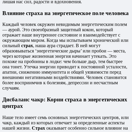
лишая нас сил, радости и вдохновения.
Влияние страха на энергетическое поле человека
Каждый человек окружен невидимым энергетическим полем
— аурой. Это своеобразный защитный кокон, который
отражает наше внутреннее состояние и взаимодействует с
окружающим миром. Когда мы испытываем хронический или
сильный
страх
, наша аура страдает. В ней могут
образовываться ‘энергетические дыры’ или пробои — места,
через которые жизненная энергия начинает утекать. Это
похоже на пробоины в лодке: чем больше дыр, тем быстрее
она тонет. Утечка энергии приводит к постоянной усталости,
апатии, снижению иммунитета и общей уязвимости перед
внешними негативными воздействиями. Человек становится
более восприимчив к болезням, депрессии и несчастным
случаям.
Дисбаланс чакр: Корни страха в энергетических
центрах
Наше тело имеет семь основных энергетических центров, или
чакр, каждый из которых отвечает за определенные аспекты
нашей жизни.
Страх
оказывает особенно сильное влияние на