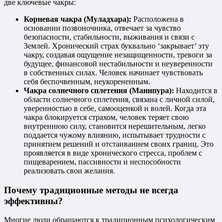
две ключевые чакры:
Корневая чакра (Муладхара):
Расположена в
основании позвоночника, отвечает за чувство
безопасности, стабильности, выживания и связи с
Землей. Хронический страх буквально ‘закрывает’ эту
чакру, создавая ощущение незащищенности, тревоги за
будущее, финансовой нестабильности и неуверенности
в собственных силах. Человек начинает чувствовать
себя беспочвенным, неукорененным.
Чакра солнечного сплетения (Манипура):
Находится в
области солнечного сплетения, связана с личной силой,
уверенностью в себе, самооценкой и волей. Когда эта
чакра блокируется страхом, человек теряет свою
внутреннюю силу, становится нерешительным, легко
поддается чужому влиянию, испытывает трудности с
принятием решений и отстаиванием своих границ. Это
проявляется в виде хронического стресса, проблем с
пищеварением, пассивности и неспособности
реализовать свои желания.
Почему традиционные методы не всегда
эффективны?
Многие люди обращаются к традиционным психологическим