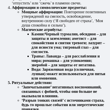
‘отпустить’ или ‘сжечь’ в пламени свечи.
Аффирмации и символические предметы:
Мощные аффирмации:
Повторение позитивных
утверждений на смелость, освобождение,
внутреннюю силу (‘Я свободен от страха’, ‘Моя
душа спокойна и сильна’).
Магические атрибуты:
Камни:Черный турмалин, обсидион – для
защиты и заземления; аметист – для
спокойствия и снятия тревоги; лазурит –
для ясности ума; тигровый глаз – для
смелости.
Травы:
Лаванда – для расслабления и
мира; ромашка – для успокоения;
зверобой – для защиты от негатива.
Вода:
Заряженная вода (солнечная,
лунная) может использоваться для питья
или омовения.
Ритуальные действия:
‘Запечатывание’ негативных воспоминаний,
связанных с фобией, чтобы они больше не
оказывали влияния.
‘Разрыв тонких связей’ с источниками страха,
будь то прошлые события или энергетические
привязки.