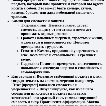
предмет, который вам нравится и который вы будете
носить с собой. Это может быть кольцо, кулон,
камень, браслет или даже небольшой мешочек с
травами.
Камни для смелости и защиты:
Тигровый глаз:
Камень воинов, дарует
смелость, защиту от негатива и помогает
принимать верные решения.
Гранат:
Наполняет энергией, страстью к жизни,
мужеством и выносливостью. Помогает
преодолевать трудности.
Гематит:
Камень, придающий уверенность в
себе, заземление и стабильность. Укрепляет
волю.
Сердолик:
Помогает преодолеть застенчивость,
повышает жизненную энергию и способность к
самовыражению.
Как зарядить:
Возьмите выбранный предмет в руки,
сосредоточьтесь на своем намерении (например,
‘Этот [предмет] наполнен смелостью и
уверенностью’). Визуализируйте, как из вашего
сердца или из космоса в предмет вливается
золотистый или красный свет, символизирующий
смелость и силу. Произнесите аффирмации. Можно