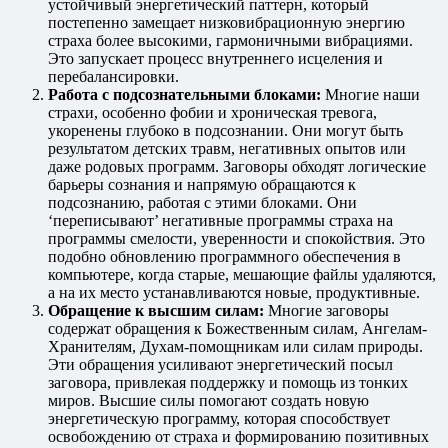
устойчивый энергетический паттерн, который
постепенно замещает низковибрационную энергию
страха более высокими, гармоничными вибрациями.
Это запускает процесс внутреннего исцеления и
перебалансировки.
Работа с подсознательными блоками:
Многие наши
страхи, особенно фобии и хроническая тревога,
укоренены глубоко в подсознании. Они могут быть
результатом детских травм, негативных опытов или
даже родовых программ. Заговоры обходят логические
барьеры сознания и напрямую обращаются к
подсознанию, работая с этими блоками. Они
‘переписывают’ негативные программы страха на
программы смелости, уверенности и спокойствия. Это
подобно обновлению программного обеспечения в
компьютере, когда старые, мешающие файлы удаляются,
а на их место устанавливаются новые, продуктивные.
Обращение к высшим силам:
Многие заговоры
содержат обращения к Божественным силам, Ангелам-
Хранителям, Духам-помощникам или силам природы.
Эти обращения усиливают энергетический посыл
заговора, привлекая поддержку и помощь из тонких
миров. Высшие силы помогают создать новую
энергетическую программу, которая способствует
освобождению от страха и формированию позитивных