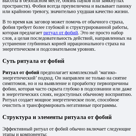
высоты в безопасном месте, боязнь пауков или замкнутых
пространств). Фобия всегда преувеличена и вызывает панику
или крайнюю тревогу, значительно ухудшая качество жизни.
В то время как заговор может помочь от обычного страха,
фобия требует более глубокой и структурированной работы,
которая предлагает
ритуал от фобий
. Это не просто набор
слов, а целая последовательность действий, направленных на
устранение глубинных корней иррационального страха на
энергетическом и подсознательном уровнях.
Суть ритуала от фобий
Ритуал от фобий
предполагает комплексный ‘магико-
энергетический’ подход. Он направлен не только на снятие
симптомов, но и на выявление и проработку первопричины
фобии, которая часто скрыта глубоко в подсознании или даже
в энергетических слоях, недоступных обычному восприятию.
Ритуал создает мощное энергетическое поле, способное
очистить и трансформировать негативные программы.
Структура и элементы ритуала от фобий
Эффективный ритуал от фобий обычно включает следующие
этапы и компоненты: