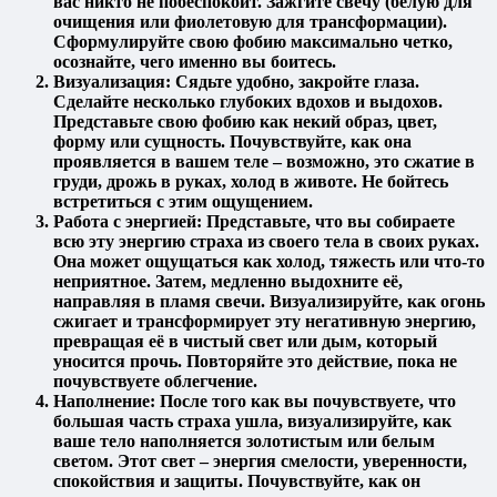
вас никто не побеспокоит. Зажгите свечу (белую для
очищения или фиолетовую для трансформации).
Сформулируйте свою фобию максимально четко,
осознайте, чего именно вы боитесь.
Визуализация:
Сядьте удобно, закройте глаза.
Сделайте несколько глубоких вдохов и выдохов.
Представьте свою фобию как некий образ, цвет,
форму или сущность. Почувствуйте, как она
проявляется в вашем теле – возможно, это сжатие в
груди, дрожь в руках, холод в животе. Не бойтесь
встретиться с этим ощущением.
Работа с энергией:
Представьте, что вы собираете
всю эту энергию страха из своего тела в своих руках.
Она может ощущаться как холод, тяжесть или что-то
неприятное. Затем, медленно выдохните её,
направляя в пламя свечи. Визуализируйте, как огонь
сжигает и трансформирует эту негативную энергию,
превращая её в чистый свет или дым, который
уносится прочь. Повторяйте это действие, пока не
почувствуете облегчение.
Наполнение:
После того как вы почувствуете, что
большая часть страха ушла, визуализируйте, как
ваше тело наполняется золотистым или белым
светом. Этот свет – энергия смелости, уверенности,
спокойствия и защиты. Почувствуйте, как он