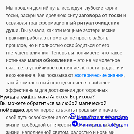
Мы прошли долгий путь, исследуя глубокие корни
тоски, раскрывая древнюю силу
заговора от тоски
и
осваивая трансформационный
ритуал очищения
души
. Вы узнали, как эти мощные эзотерические
практики работают, помогая не просто забыть
прошлое, но и полностью освободиться от его
гнетущего влияния. Теперь вы понимаете, что такое
истинная
магия обновления
– это не мимолётное
счастье, а устойчивое состояние лёгкости, радости и
вдохновения. Как показывают
эзотерические знания
,
такой комплексный подход является наиболее
эффективным для достижения долгосрочных
Нужна помощь мага Алексея Борисова?
изменений.
Вы можете обратиться за любой магической
помощью.
Пришло время перестать жить прошлым и начать
Написать в WhatsApp
свой путь освобождения от его оков. Вы заслуживаете
Написать в Telegram
жизни, свободной от тяжести тоски и прошлых обид,
жизни, наполненной светом, радостью и новыми