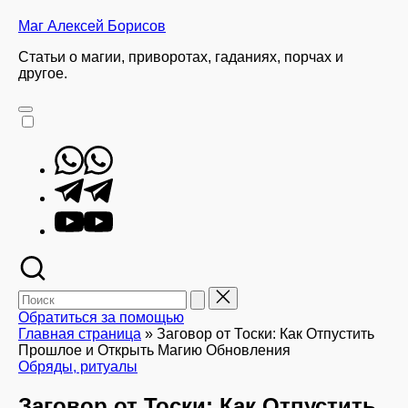
Перейти
Маг Алексей Борисов
к
Статьи о магии, приворотах, гаданиях, порчах и
содержимому
другое.
Whatsapp
Telegram
YouTube
Поиск
для:
Обратиться за помощью
Главная страница
»
Заговор от Тоски: Как Отпустить
Прошлое и Открыть Магию Обновления
Опубликовано
Обряды, ритуалы
в
Заговор от Тоски: Как Отпустить