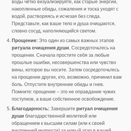
воды чётко визуализируйте, как старые энергии,
накопленные обиды, сожаления и тоска уходят с
водой, растворяясь и исчезая без следа.
Представьте, как ваше тело и душа очищаются,
словно сосуд, наполняющийся светом.
Прощение:
Это один из самых важных этапов
ритуала очищения души
. Сосредоточьтесь на
прощении. Сначала простите себя за любые
прошлые ошибки, несовершенства или чувство
вины, которое вы носите. Затем сосредоточьтесь
на прощении других, кто, возможно, причинил вам
боль. Отпустите внутренние обиды и гнев.
Помните: прощение – это не оправдание чужих
поступков, а ваше собственное освобождение.
Благодарность:
Завершите
ритуал очищения
души
благодарственной молитвой или
обращением к высшим силам (или к своей
внутренней мудрости) за новый этап в вашей