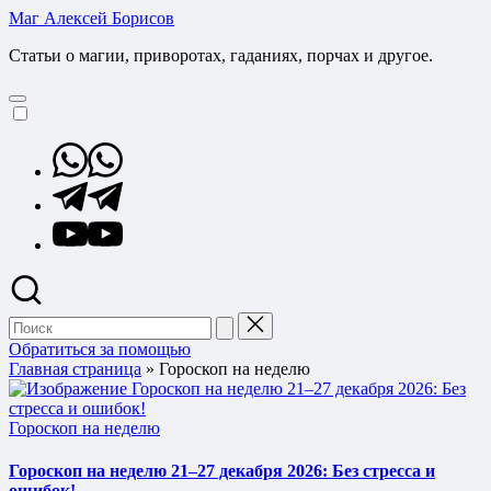
Перейти
Маг Алексей Борисов
к
Статьи о магии, приворотах, гаданиях, порчах и другое.
содержимому
Whatsapp
Telegram
YouTube
Поиск
для:
Обратиться за помощью
Главная страница
»
Гороскоп на неделю
Опубликовано
Гороскоп на неделю
в
Гороскоп на неделю 21–27 декабря 2026: Без стресса и
ошибок!