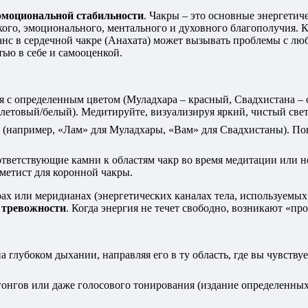
эмоциональной стабильности
. Чакры – это основные энергетич
ого, эмоционального, ментального и духовного благополучия. К
нс в сердечной чакре (Анахата) может вызывать проблемы с люб
ью в себе и самооценкой.
я с определенным цветом (Муладхара – красный, Свадхистана –
летовый/белый). Медитируйте, визуализируя яркий, чистый свет
(например, «Лам» для Муладхары, «Вам» для Свадхистаны). Пов
ветствующие камни к областям чакр во время медитации или но
аметист для коронной чакры.
рах или меридианах (энергетических каналах тела, используем
й
тревожности
. Когда энергия не течет свободно, возникают «п
а глубоком дыхании, направляя его в ту область, где вы чувству
онгов или даже голосового тонирования (издание определенных