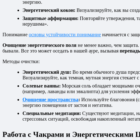
энергию.
Энергетический кокон:
Визуализируйте, как вы созда
Защитные аффирмации:
Повторяйте утверждения, та
нерушима».
Понимание
основы устойчивости понимание
начинается с защ
Очищение энергетического поля
не менее важно, чем защита.
бывали. Все это может оседать в нашей ауре, вызывая
перепад
Методы очистки:
Энергетический душ:
Во время обычного душа предста
Визуализируйте, как темная, мутная энергия стекает с
Солевые ванны:
Морская соль обладает мощными очи
(например, лаванды или эвкалипта) для усиления эфф
Очищение пространства
:
Используйте благовония (с
энергию помещения от застоя и негатива.
Специальные медитации:
Существуют медитации, на
стрессовых ситуаций, освобождая накопленный негат
Работа с Чакрами и Энергетическими 