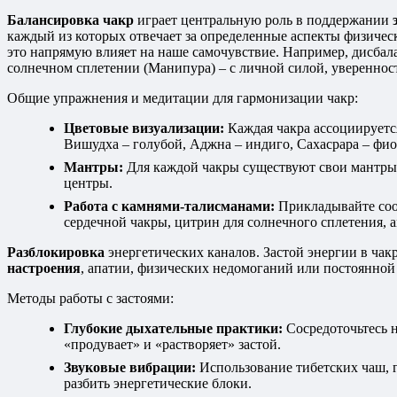
Балансировка чакр
играет центральную роль в поддержании
каждый из которых отвечает за определенные аспекты физическ
это напрямую влияет на наше самочувствие. Например, дисбала
солнечном сплетении (Манипура) – с личной силой, уверенност
Общие упражнения и медитации для гармонизации чакр:
Цветовые визуализации:
Каждая чакра ассоциируетс
Вишудха – голубой, Аджна – индиго, Сахасрара – фио
Мантры:
Для каждой чакры существуют свои мантры 
центры.
Работа с камнями-талисманами:
Прикладывайте соот
сердечной чакры, цитрин для солнечного сплетения, 
Разблокировка
энергетических каналов. Застой энергии в чак
настроения
, апатии, физических недомоганий или постоянно
Методы работы с застоями:
Глубокие дыхательные практики:
Сосредоточьтесь н
«продувает» и «растворяет» застой.
Звуковые вибрации:
Использование тибетских чаш, г
разбить энергетические блоки.