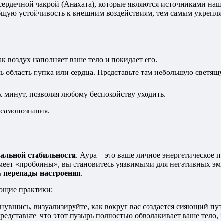
сердечной чакрой (Анахата), которые являются источниками на
общую устойчивость к внешним воздействиям, тем самым укрепл
к воздух наполняет ваше тело и покидает его.
ь область пупка или сердца. Представьте там небольшую светящу
х минут, позволяя любому беспокойству уходить.
 самопознания.
альной стабильности
. Аура – это ваше личное энергетическое 
 имеет «пробоины», вы становитесь уязвимыми для негативных э
ь
перепады настроения
.
ющие практики:
нувшись, визуализируйте, как вокруг вас создается сияющий пу
едставьте, что этот пузырь полностью обволакивает ваше тело,