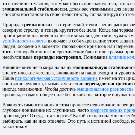
то в глубине отчаяния, это может быть признаком того, что в
эмоциональной стабильности
, делая вас уязвимыми для вне
способы восстановить свою целостность, сигнализируя об этом
Природа
тревожности
с эзотерической точки зрения раскрыва
северную стрелку и теперь крутится без цели. Когда мы теряем
проницаемой для внешних негативных воздействий, чужих эмо
устойчивости советы
включает в себя укрепление этого защитн
людей, особенно в моменты глобальных кризисов или перемен,
того, непроработанные энергетические блоки или травмы прош
необъяснимые
перепады настроения
. Понимание
влияние кол
Влияние внешнего мира на нашу
эмоциональную стабильнос
энергетические «волны», влияющие на наши эмоции и уровень с
Наша
психологическая устойчивость влияние
имеет на эти цик
состояние человека, вызывая усиление
перепадов настроения
иногда меланхолии. Чтобы достичь
эмоциональное равновесие
кризисы, создают общее поле беспокойства, которое ощущает
Важность самоосознания в этом процессе невозможно переоц
глубокое понимание их глубинных, часто
энергетических прич
происходит? Откуда эта энергия? Какой сигнал она мне несет?»
выбирать, как на них отвечать. Это путь к истинной свободе, 
заложником.