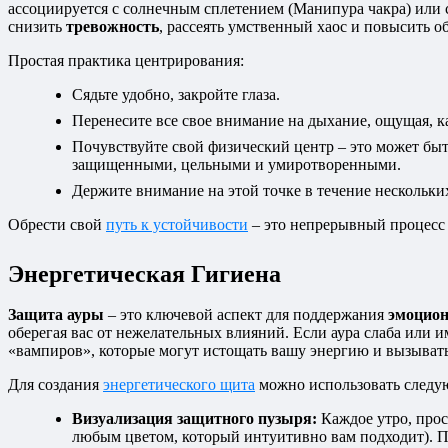
ассоциируется с солнечным сплетением (Манипура чакра) или 
снизить
тревожность
, рассеять умственный хаос и повысить 
Простая практика центрирования:
Сядьте удобно, закройте глаза.
Перенесите все свое внимание на дыхание, ощущая, ка
Почувствуйте свой физический центр – это может быт
защищенными, цельными и умиротворенными.
Держите внимание на этой точке в течение нескольки
Обрести свой
путь к устойчивости
– это непрерывный процесс
Энергетическая Гигиена
Защита ауры
– это ключевой аспект для поддержания
эмоцион
оберегая вас от нежелательных влияний. Если аура слаба или
«вампиров», которые могут истощать вашу энергию и вызыват
Для создания
энергетического щита
можно использовать следу
Визуализация защитного пузыря:
Каждое утро, прос
любым цветом, который интуитивно вам подходит). Пр