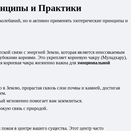
инципы и Практики
колебаний, но и активно применять эзотерические принципы и
ской связи с энергией Земли, которая является неиссякаемым
лубокими корнями. Это укрепляет корневую чакру (Муладхару),
ая корневая чакра жизненно важна для
эмоциональной
о в Землю, прорастая сквозь слои почвы и камней, достигая
ем.
рый мгновенно помогает вам заземлиться.
окую связь с природой.
покоя в центре вашего существа. Этот центр часто