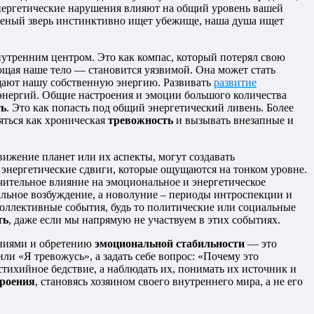
 энергетические нарушения влияют на общий уровень вашей
аненый зверь инстинктивно ищет убежище, наша душа ищет
нутренним центром. Это как компас, который потерял свою
ающая наше тело — становится уязвимой. Она может стать
щают нашу собственную энергию. Развивать
развитие
 энергий. Общие настроения и эмоции большого количества
ть
. Это как попасть под общий энергетический ливень. Более
яться как хроническая
тревожность
и вызывать внезапные и
ижение планет или их аспекты, могут создавать
 энергетические сдвиги, которые ощущаются на тонком уровне.
чительное влияние на эмоциональное и энергетическое
льное возбуждение, а новолуние – периоды интроспекции и
оллективные события, будь то политические или социальные
ть
, даже если мы напрямую не участвуем в этих событиях.
яниями и обретению
эмоциональной стабильности
— это
или «Я тревожусь», а задать себе вопрос: «Почему это
 стихийное бедствие, а наблюдать их, понимать их источник и
троения
, становясь хозяином своего внутреннего мира, а не его