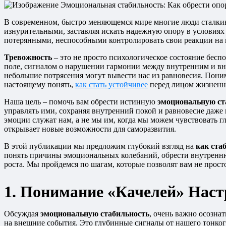
В современном, быстро меняющемся мире многие люди сталки
изнурительными, заставляя искать надежную опору в условиях
потерянными, неспособными контролировать свои реакции на в
Тревожность
– это не просто психологическое состояние бесп
поле, сигналом о нарушении гармонии между внутренним и вн
небольшие потрясения могут вывести нас из равновесия. Пон
настоящему понять,
как стать устойчивее
перед лицом жизненн
Наша цель – помочь вам обрести истинную
эмоциональную ст
управлять ими, сохраняя внутренний покой и равновесие даже
эмоции служат нам, а не мы им, когда мы можем чувствовать 
открывает новые возможности для саморазвития.
В этой публикации мы предложим глубокий взгляд на
как ста
понять причины эмоциональных колебаний, обрести внутренн
роста. Мы пройдемся по шагам, которые позволят вам не просто
1. Понимание «Качелей» Наст
Обсуждая
эмоциональную стабильность
, очень важно осозна
на внешние события. Это глубинные сигналы от нашего тонкого