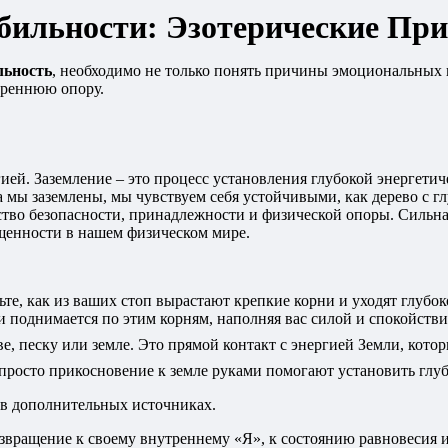
абильности: Эзотерические Пр
льность
, необходимо не только понять причины эмоциональных 
треннюю опору.
ей. Заземление – это процесс установления глубокой энергетиче
 мы заземлены, мы чувствуем себя устойчивыми, как дерево с г
вство безопасности, принадлежности и физической опоры. Сильн
ищенности в нашем физическом мире.
ьте, как из ваших стоп вырастают крепкие корни и уходят глубок
и поднимается по этим корням, наполняя вас силой и спокойстви
е, песку или земле. Это прямой контакт с энергией Земли, кото
просто прикосновение к земле руками помогают установить глуб
в дополнительных источниках.
звращение к своему внутреннему «Я», к состоянию равновесия и 