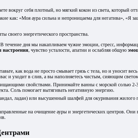
ете вокруг себя плотный, но мягкий кокон из света, который от
кие как: «Моя аура сильна и непроницаема для негатива», «Я з
иты своего энергетического пространства.
 В течение дня мы накапливаем чужие эмоции, стресс, информа
ы настроения
, чувство усталости, апатии и ослабляя общую
эмо
вьте, как вода не просто смывает грязь с тела, но и уносит весь 
 вас и уходит в слив, а вы наполняетесь чистым, сияющим светом
щающими свойствами. Принимайте ванны с морской солью 2-3 р
екта. Соль помогает вытягивать негативную энергию.
андал, ладан) или высушенный шалфей для окуривания жилого п
правленные на очищение ауры и энергетических центров. Они 
ив.
Центрами