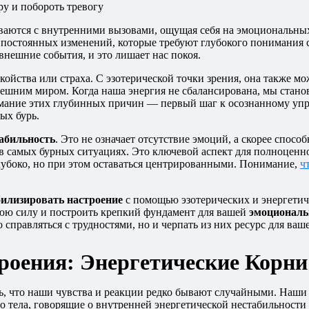
ваются с внутренними вызовами, ощущая себя на эмоциональны
 постоянных изменений, которые требуют глубокого понимания се
нешние события, и это лишает нас покоя.
окойства или страха. С эзотерической точки зрения, она также 
ешним миром. Когда наша энергия не сбалансирована, мы стано
имание этих глубинных причин — первый шаг к осознанному упр
ых бурь.
абильность
. Это не означает отсутствие эмоций, а скорее спос
 в самых бурных ситуациях. Это ключевой аспект для полноценн
глубоко, но при этом оставаться центрированными. Понимание,
ч
билизировать настроение
с помощью эзотерических и энергетиче
юю силу и построить крепкий фундамент для вашей
эмоциональ
 справляться с трудностями, но и черпать из них ресурс для ваш
роения: Энергетические Корни
ть, что наши чувства и реакции редко бывают случайными. Наш
 тела, говорящие о внутренней энергетической нестабильности и