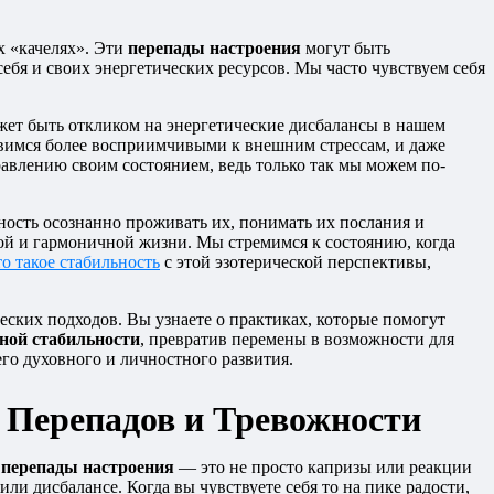
х «качелях». Эти
перепады настроения
могут быть
бя и своих энергетических ресурсов. Мы часто чувствуем себя
может быть откликом на энергетические дисбалансы в нашем
вимся более восприимчивыми к внешним стрессам, и даже
авлению своим состоянием, ведь только так мы можем по-
обность осознанно проживать их, понимать их послания и
ой и гармоничной жизни. Мы стремимся к состоянию, когда
то такое стабильность
с этой эзотерической перспективы,
ских подходов. Вы узнаете о практиках, которые помогут
ной стабильности
, превратив перемены в возможности для
его духовного и личностного развития.
 Перепадов и Тревожности
и
перепады настроения
— это не просто капризы или реакции
ли дисбалансе. Когда вы чувствуете себя то на пике радости,