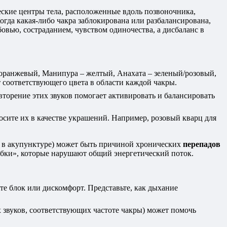
еские центры тела, расположенные вдоль позвоночника,
огда какая-либо чакра заблокирована или разбалансирована,
овью, состраданием, чувством одиночества, а дисбаланс в
 оранжевый, Манипура – желтый, Анахата – зеленый/розовый,
 соответствующего цвета в области каждой чакры.
торение этих звуков помогает активировать и балансировать
сите их в качестве украшений. Например, розовый кварц для
ых в акупунктуре) может быть причиной хронических
перепадов
робки», которые нарушают общий энергетический поток.
ете блок или дискомфорт. Представьте, как дыхание
 звуков, соответствующих частоте чакры) может помочь