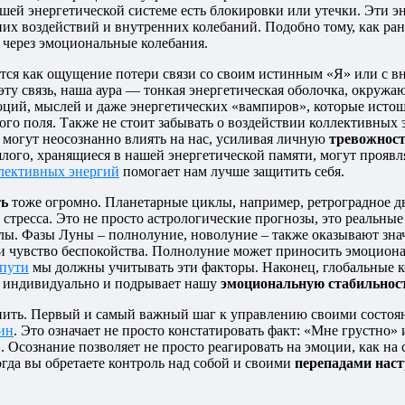
 вашей энергетической системе есть блокировки или утечки. Эти
шних воздействий и внутренних колебаний. Подобно тому, как р
 через эмоциональные колебания.
ется как ощущение потери связи со своим истинным «Я» или с в
 эту связь, наша аура — тонкая энергетическая оболочка, окруж
ций, мыслей и даже энергетических «вампиров», которые исто
ого поля. Также не стоит забывать о воздействии коллективных
 могут неосознанно влиять на нас, усиливая личную
тревожнос
лого, хранящиеся в нашей энергетической памяти, могут проявл
лективных энергий
помогает нам лучше защитить себя.
ть
тоже огромно. Планетарные циклы, например, ретроградное дв
тресса. Это не просто астрологические прогнозы, это реальные
лы. Фазы Луны – полнолуние, новолуние – также оказывают зна
и чувство беспокойства. Полнолуние может приносить эмоциона
 пути
мы должны учитывать эти факторы. Наконец, глобальные к
ся индивидуально и подрывает нашу
эмоциональную стабильнос
енить. Первый и самый важный шаг к управлению своими состо
ин
. Это означает не просто констатировать факт: «Мне грустно» 
. Осознание позволяет не просто реагировать на эмоции, как на
когда вы обретаете контроль над собой и своими
перепадами нас