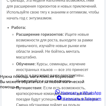
Стрельцы, эта неделя наполнена возможностями
для расширения горизонтов и новых приключений.
Используйте свою тягу к знаниям и оптимизм, чтобы
начать год с энтузиазмом.
Работа:
Расширение горизонтов:
Ищите новые
возможности для роста, выходите за рамки
привычного, изучайте новые рынки или
области знаний. Не бойтесь мечтать
масштабно.
Обучение:
Курсы, семинары, изучение
иностранных языков — все это принесет
пользу и расширит ваши перспективы.
Нужна помощь мага Алексея Борисова?
Инвестируйте в свое развитие.
Вы можете обратиться за любой магической
помощью.
Путешествия:
Если есть возможность,
Написать в WhatsApp
краткосрочные командировки или деловые
Написать в Telegram
поездки будут успешными и познавательными.
Смена обстановки пойдет на пользу.