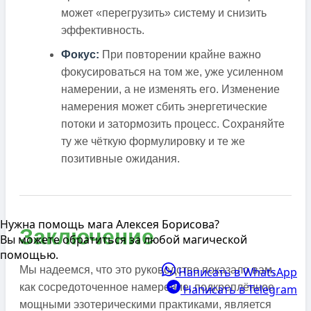
может «перегрузить» систему и снизить
эффективность.
Фокус:
При повторении крайне важно
фокусироваться на том же, уже усиленном
намерении, а не изменять его. Изменение
намерения может сбить энергетические
потоки и затормозить процесс. Сохраняйте
ту же чёткую формулировку и те же
позитивные ожидания.
Нужна помощь мага Алексея Борисова?
Заключение
Вы можете обратиться за любой магической
помощью.
Мы надеемся, что это руководство показало вам,
Написать в WhatsApp
как сосредоточенное намерение, подкреплённое
Написать в Telegram
мощными эзотерическими практиками, является