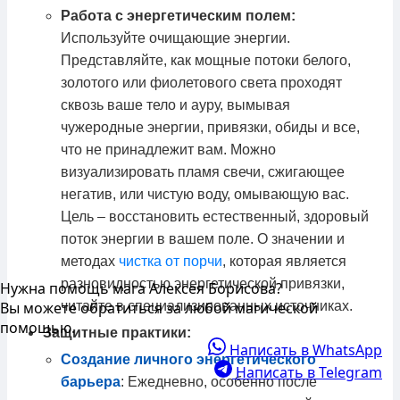
Работа с энергетическим полем:
Используйте очищающие энергии.
Представляйте, как мощные потоки белого,
золотого или фиолетового света проходят
сквозь ваше тело и ауру, вымывая
чужеродные энергии, привязки, обиды и все,
что не принадлежит вам. Можно
визуализировать пламя свечи, сжигающее
негатив, или чистую воду, омывающую вас.
Цель – восстановить естественный, здоровый
поток энергии в вашем поле. О значении и
методах
чистка от порчи
, которая является
разновидностью энергетической привязки,
Нужна помощь мага Алексея Борисова?
читайте в специализированных источниках.
Вы можете обратиться за любой магической
помощью.
Защитные практики:
Написать в WhatsApp
Создание личного энергетического
Написать в Telegram
барьера
: Ежедневно, особенно после