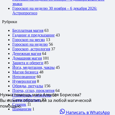
знаки
Гороскоп на неделю 30 ноября – 6 декабря 2026:
Астропрогноз
Рубрики
Бесплатная магия
63
Гадание и предсказание
43
Гороскоп на месяц
13
Гороскоп на неделю
56
Гороскоп, астрология
37
Денежная магия
64
Домашняя магия
101
Защита и обереги
85
Йога, медитация, чакры
45
Магия бизнеса
48
Непознанное
60
Нумерология
8
Обряды, ритуалы
156
Порча, сглаз, проклятия
64
Нужна помощь мага Алексея Борисова?
Привороты, отвороты
53
Самостоятельно
82
Вы можете обратиться за любой магической
Сонник
11
помощью.
Шаманизм
1
Написать в WhatsApp