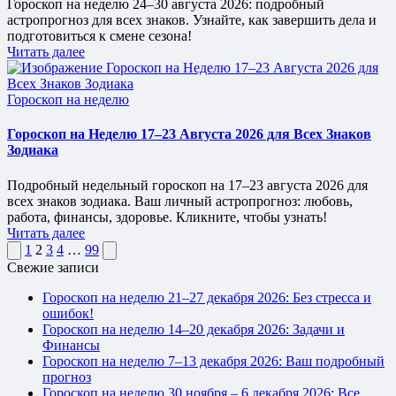
Гороскоп на неделю 24–30 августа 2026: подробный
астропрогноз для всех знаков. Узнайте, как завершить дела и
подготовиться к смене сезона!
Читать далее
Опубликовано
Гороскоп на неделю
в
Гороскоп на Неделю 17–23 Августа 2026 для Всех Знаков
Зодиака
Подробный недельный гороскоп на 17–23 августа 2026 для
всех знаков зодиака. Ваш личный астропрогноз: любовь,
работа, финансы, здоровье. Кликните, чтобы узнать!
Читать далее
Пагинация
Предыдущая
Следующая
1
2
3
4
…
99
страница
страница
Свежие записи
записей
Гороскоп на неделю 21–27 декабря 2026: Без стресса и
ошибок!
Гороскоп на неделю 14–20 декабря 2026: Задачи и
Финансы
Гороскоп на неделю 7–13 декабря 2026: Ваш подробный
прогноз
Гороскоп на неделю 30 ноября – 6 декабря 2026: Все