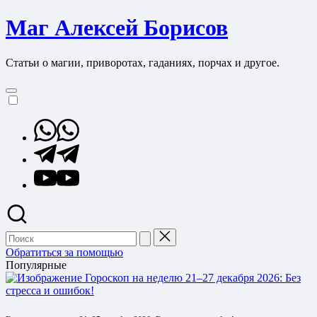
Перейти
Маг Алексей Борисов
к
содержимому
Статьи о магии, приворотах, гаданиях, порчах и другое.
Whatsapp
Telegram
YouTube
Поиск
для:
Обратиться за помощью
Популярные