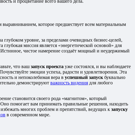
ивость и процветание всего вашего дела.
им выравниванием, которое предшествует всем материальным
на глубоком уровне, за пределами очевидных бизнес-целей,
а глубокая миссия является «энергетической основой» для
и. Истинное, чистое намерение создаёт мощный и неудержимый
тавьте, что ваш
запуск проекта
уже состоялся, и вы наблюдаете
Почувствуйте эмоции успеха, радости и удовлетворения. Эта
сность и непоколебимая вера в
успешный запуск
буквально
дительно демонстрируют
важность видения
для любого
ение становится своего рода «магнитом», который
. Оно помогает вам принимать правильные решения, находить
т избежать многих проблем и препятствий, ведущих к
запуску
пов
в современном мире.