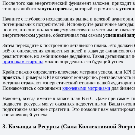
После того как энергетический фундамент заложен, приходит 
этап для любого
запуска проекта
, который стремится к
успешн
Начните с глубокого исследования рынка и целевой аудитории.
потенциальных потребителей. Используйте различные методы: о
но и то, что они по-настоящему чувствуют и чего им не хватае
энергетическом уровне, обеспечивая тем самым
успешный зап
Затем переходите к построению детального плана. Это должен
всё: от определения конкретных целей и задач до финансового 
реалистичные, но амбициозные дедлайны. Такая детализация п
признакам стартапа
можно определить его будущий успех.
Крайне важно определить ключевые метрики успеха, или KPI (K
проекта
. Примеры KPI включают конверсию, рентабельность ин
метрики отражают «энергетический отклик» вашей аудитории
Познакомьтесь с основными
ключевыми метриками
для бизнеса
Наконец, всегда имейте в запасе план B и C. Даже при самом
подвести, ресурсы могут оказаться недоступными. Ваша готовн
подготовьте запасные стратегии. Это позволит вам адаптирова
составляющей успеха.
3. Команда и Ресурсы (Сила Коллективной Энерг