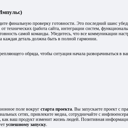
Импульс)
дите финальную проверку готовности. Это последний шанс убеди
: от технических (работа сайта, интеграции систем, функционал
готовность самой команды. Убедитесь, что все коммуникации наст
а каждая деталь должна быть в полной гармонии.
епляющего обряда, чтобы ситуация начала разворачиваться в ва
ционное поле вокруг
старта проекта
. Вы запускаете проект с п
циальных сетях, привлеките медиа, сотрудничайте с инфлюенсер
, как ваш продукт изменит жизнь людей. Позитивная информаци
ует
успешному запуску
.