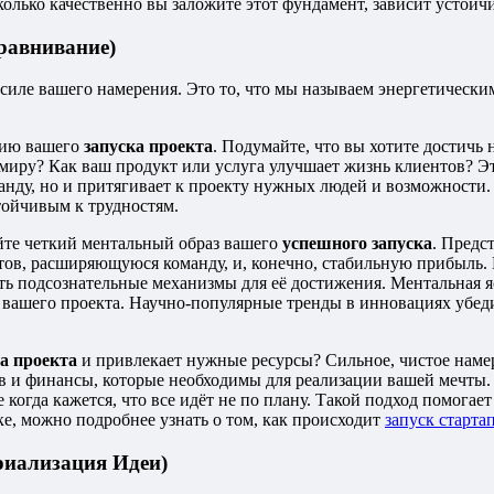
сколько качественно вы заложите этот фундамент, зависит устойч
равнивание)
силе вашего намерения. Это то, что мы называем энергетическ
сию вашего
запуска проекта
. Подумайте, что вы хотите достичь 
миру? Как ваш продукт или услуга улучшает жизнь клиентов? Эт
оманду, но и притягивает к проекту нужных людей и возможност
стойчивым к трудностям.
айте четкий ментальный образ вашего
успешного запуска
. Предс
тов, расширяющуюся команду, и, конечно, стабильную прибыль. 
ть подсознательные механизмы для её достижения. Ментальная я
 вашего проекта. Научно-популярные тренды в инновациях убе
а проекта
и привлекает нужные ресурсы? Сильное, чистое намер
ов и финансы, которые необходимы для реализации вашей мечты
когда кажется, что все идёт не по плану. Такой подход помогае
ике, можно подробнее узнать о том, как происходит
запуск старта
риализация Идеи)