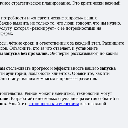
тичное стратегическое планирование. Это критически важный
е потребности и «энергетические запросы» ваших
ажно выявить не только то, что люди говорят, что им нужно,
услугу, которая «резонирует» с её потребностями на
сферах.
сы, чёткие сроки и ответственных за каждый этап. Распишите
в. Объясните, кто за что отвечает, и установите
ом
запуска без провалов
. Эксперты рассказывают, по каким
 вам отслеживать прогресс и эффективность вашего
запуска
и аудитории, лояльность клиентов. Объясните, как эти
 Они станут вашим компасом в процессе развития.
тоятельства. Рынок может измениться, технологии могут
алов
. Разработайте несколько сценариев развития событий и
лов
. Узнайте о
готовности к изменениям
как о важной