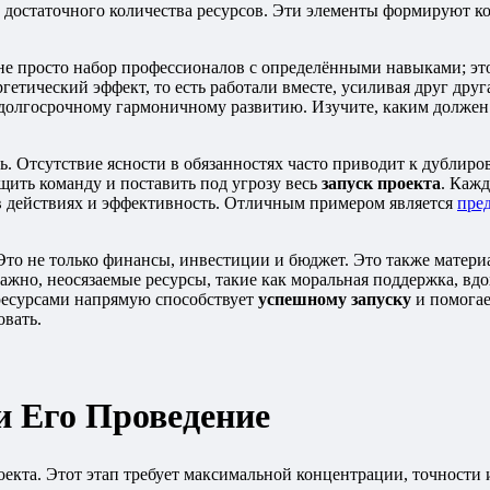
достаточного количества ресурсов. Эти элементы формируют ко
е просто набор профессионалов с определёнными навыками; эт
етический эффект, то есть работали вместе, усиливая друг друг
и долгосрочному гармоничному развитию. Изучите, каким долже
сть. Отсутствие ясности в обязанностях часто приводит к дубл
щить команду и поставить под угрозу весь
запуск проекта
. Кажд
 в действиях и эффективность. Отличным примером является
пре
Это не только финансы, инвестиции и бюджет. Это также матери
важно, неосязаемые ресурсы, такие как моральная поддержка, вд
ресурсами напрямую способствует
успешному запуску
и помогае
овать.
и Его Проведение
екта. Этот этап требует максимальной концентрации, точности 