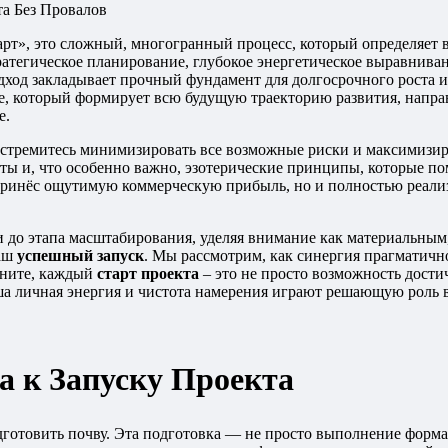
арт», это сложный, многогранный процесс, который определяет
тратегическое планирование, глубокое энергетическое выравнива
ход закладывает прочный фундамент для долгосрочного роста и 
е, который формирует всю будущую траекторию развития, направ
е.
, стремитесь минимизировать все возможные риски и максимизи
нты и, что особенно важно, эзотерические принципы, которые п
принёс ощутимую коммерческую прибыль, но и полностью реализ
и до этапа масштабирования, уделяя внимание как материальным
ваш
успешный запуск
. Мы рассмотрим, как синергия прагматичн
мните, каждый
старт проекта
– это не просто возможность дости
аша личная энергия и чистота намерения играют решающую роль
а к Запуску Проекта
дготовить почву. Эта подготовка — не просто выполнение форма