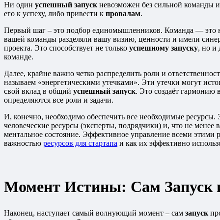
Ни один
успешный запуск
невозможен без сильной команды и 
его к успеху, либо привести к
провалам
.
Первый шаг – это подбор единомышленников. Команда — это н
вашей команды разделяли вашу визию, ценности и имели синерг
проекта. Это способствует не только
успешному запуску
, но 
команде.
Далее, крайне важно четко распределить роли и ответственно
называем «энергетическими утечками». Эти утечки могут исто
свой вклад в общий
успешный запуск
. Это создаёт гармонию
определяются все роли и задачи.
И, конечно, необходимо обеспечить все необходимые ресурсы. 
человеческие ресурсы (эксперты, подрядчики) и, что не менее 
ментальное состояние. Эффективное управление всеми этими 
важностью
ресурсов для стартапа
и как их эффективно использ
Момент Истины: Сам Запуск 
Наконец, наступает самый волнующий момент – сам
запуск
про