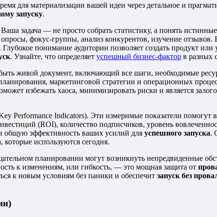
время для материализации вашей идеи через детальное и прагма
ому запуску
.
 Ваша задача — не просто собрать статистику, а понять истинны
просы, фокус-группы, анализ конкурентов, изучение отзывов. В
т. Глубокое понимание аудитории позволяет создать продукт или 
уск
. Узнайте, что определяет
успешный бизнес-фактор
в разных 
 быть живой документ, включающий все шаги, необходимые ресур
планирования, маркетинговой стратегии и операционных процессо
оможет избежать хаоса, минимизировать риски и является залог
ey Performance Indicators). Эти измеримые показатели помогут
вестиций (ROI), количество подписчиков, уровень вовлеченност
 и общую эффективность ваших усилий для
успешного запуска
.
, которые используются сегодня.
 тщательном планировании могут возникнуть непредвиденные обс
ость к изменениям, или гибкость, — это мощная защита от
пров
ться к новым условиям без паники и обеспечит
запуск без прова
ии)