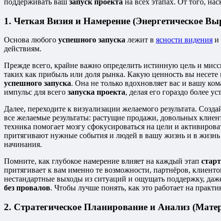
поддерживать ваш
запуск проекта
на всех этапах. От того, на
1. Четкая Визия и Намерение (Энергетическое Вы
Основа любого
успешного запуска
лежит в
ясности видения
и 
действиям.
Прежде всего, крайне важно определить истинную цель и мис
таких как прибыль или доля рынка. Какую ценность вы несете 
успешного запуска
. Она не только вдохновляет вас и вашу к
импульс для всего
запуска проекта
, делая его гораздо более у
Далее, переходите к визуализации желаемого результата. Созд
все желаемые результаты: растущие продажи, довольных клиен
техника помогает мозгу сфокусироваться на цели и активирова
притягивают нужные события и людей в вашу жизнь и в жизнь
начинания.
Помните, как глубокое намерение влияет на каждый этап
старт
притягивает к вам именно те возможности, партнёров, клиент
нестандартные выходы из ситуаций и ощущать поддержку, даже 
без провалов
. Чтобы лучше понять, как это работает на практ
2. Стратегическое Планирование и Анализ (Мате