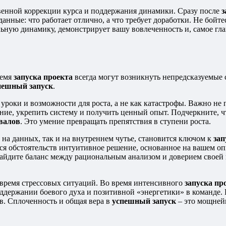
венной коррекции курса и поддержания динамики. Сразу после
з
нные: что работает отлично, а что требует доработки. Не бойте
ьную динамику, демонстрирует вашу вовлеченность и, самое гл
ремя
запуска проекта
всегда могут возникнуть непредсказуемые 
пешный запуск
.
роки и возможности для роста, а не как катастрофы. Важно не п
ние, укрепить систему и получить ценный опыт. Подчеркните, ч
овалов
. Это умение превращать препятствия в ступени роста.
на данных, так и на внутреннем чутье, становится ключом к
зап
 обстоятельств интуитивное решение, основанное на вашем опыт
айдите баланс между рациональным анализом и доверием своей 
 время стрессовых ситуаций. Во время интенсивного
запуска пр
 поддержании боевого духа и позитивной «энергетики» в команд
в. Сплоченность и общая вера в
успешный запуск
– это мощней